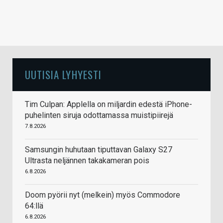
UUTISIA LYHYESTI
Tim Culpan: Applella on miljardin edestä iPhone-
puhelinten siruja odottamassa muistipiirejä
7.8.2026
Samsungin huhutaan tiputtavan Galaxy S27
Ultrasta neljännen takakameran pois
6.8.2026
Doom pyörii nyt (melkein) myös Commodore
64:llä
6.8.2026