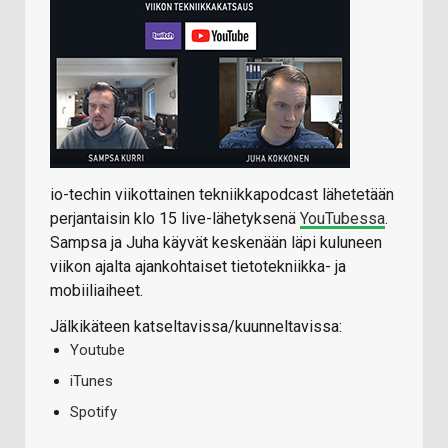
io-techin viikottainen tekniikkapodcast lähetetään
perjantaisin klo 15 live-lähetyksenä
YouTubessa
.
Sampsa ja Juha käyvät keskenään läpi kuluneen
viikon ajalta ajankohtaiset tietotekniikka- ja
mobiiliaiheet.
Jälkikäteen katseltavissa/kuunneltavissa:
Youtube
iTunes
Spotify