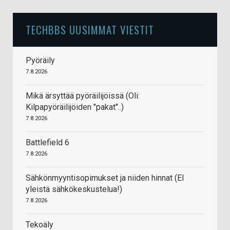
TECHBBS UUSIMMAT VIESTIT
Pyöräily
7.8.2026
Mikä ärsyttää pyöräilijöissä (Oli:
Kilpapyöräilijöiden "pakat"..)
7.8.2026
Battlefield 6
7.8.2026
Sähkönmyyntisopimukset ja niiden hinnat (EI
yleistä sähkökeskustelua!)
7.8.2026
Tekoäly