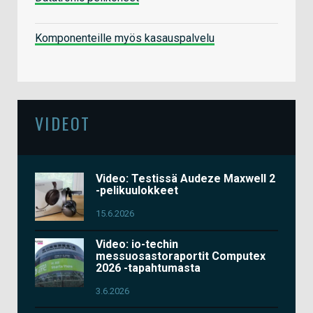
Komponenteille myös kasauspalvelu
VIDEOT
Video: Testissä Audeze Maxwell 2
-pelikuulokkeet
15.6.2026
Video: io-techin
messuosastoraportit Computex
2026 -tapahtumasta
3.6.2026