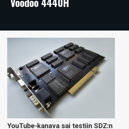
Voodoo 4440H
ARTIKKELIT
VIDEOT
TECHBBS
TIETOA
HINTA.FI
KAUPPA
VAIHDA TEEMA
HAKU
YouTube-kanava sai testiin SDZ:n