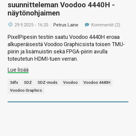
suunnitteleman Voodoo 4440H -
näytönohjaimen
29.9.2025 - 16:20
/
Petrus Laine
Kommentit (2)
PixelPipesin testiin saatu Voodoo 4440H eroaa
alkuperäisestä Voodoo Graphicsista toisen TMU-
piirin ja lisämuistin sekä FPGA-piirin avulla
toteutetun HDMI-tuen verran.
Lue lisää
3dfx
SDZ
SDZ-mods
Voodoo
Voodoo 4440H
Voodoo Graphics