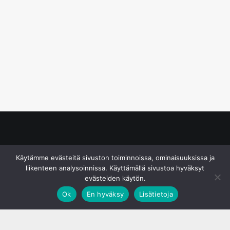
© S&J Media Oy
Käytämme evästeitä sivuston toiminnoissa, ominaisuuksissa ja
liikenteen analysoinnissa. Käyttämällä sivustoa hyväksyt
evästeiden käytön.
Ok
En hyväksy
Lisätietoja
;