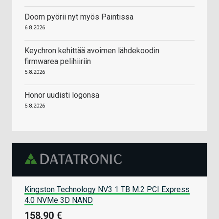
Doom pyörii nyt myös Paintissa
6.8.2026
Keychron kehittää avoimen lähdekoodin
firmwarea pelihiiriin
5.8.2026
Honor uudisti logonsa
5.8.2026
Kingston Technology NV3 1 TB M.2 PCI Express
4.0 NVMe 3D NAND
158,90 €