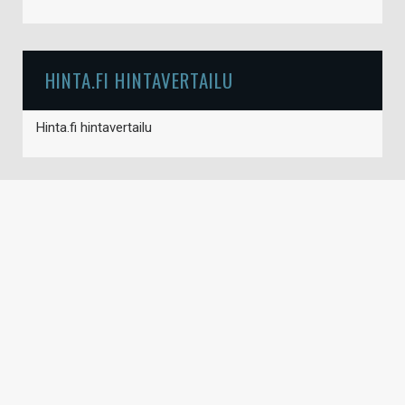
HINTA.FI HINTAVERTAILU
Hinta.fi hintavertailu