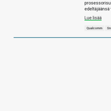
prosessorisuo
edeltäjäänsä 
Lue lisää
Qualcomm
Sn