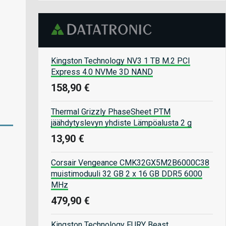
Kingston Technology NV3 1 TB M.2 PCI
Express 4.0 NVMe 3D NAND
158,90 €
Thermal Grizzly PhaseSheet PTM
jäähdytyslevyn yhdiste Lämpöalusta 2 g
13,90 €
Corsair Vengeance CMK32GX5M2B6000C38
muistimoduuli 32 GB 2 x 16 GB DDR5 6000
MHz
479,90 €
Kingston Technology FURY Beast