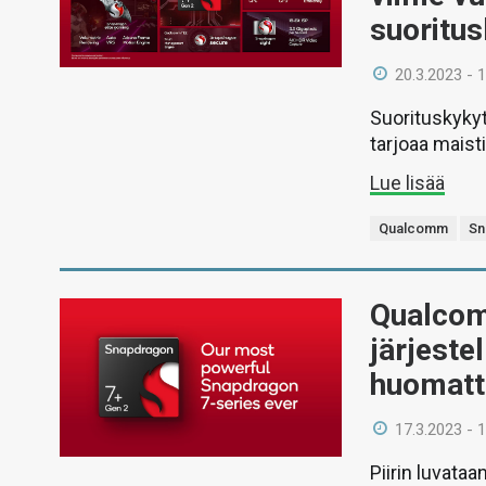
suoritu
20.3.2023 - 
Suorituskykyt
tarjoaa maist
Lue lisää
Qualcomm
Sn
Qualcom
järjeste
huomatt
17.3.2023 - 
Piirin luvata