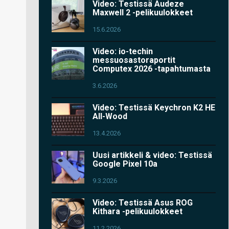
Video: Testissä Audeze
Maxwell 2 -pelikuulokkeet
15.6.2026
Video: io-techin
messuosastoraportit
Computex 2026 -tapahtumasta
3.6.2026
Video: Testissä Keychron K2 HE
All-Wood
13.4.2026
Uusi artikkeli & video: Testissä
Google Pixel 10a
9.3.2026
Video: Testissä Asus ROG
Kithara -pelikuulokkeet
11.2.2026