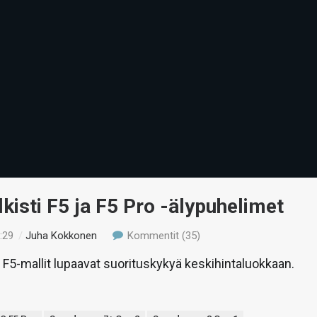
kisti F5 ja F5 Pro -älypuhelimet
:29
/
Juha Kokkonen
Kommentit (35)
5-mallit lupaavat suorituskykyä keskihintaluokkaan.