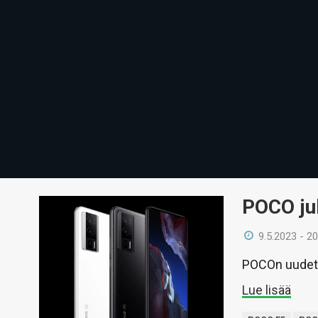
POCO jul
9.5.2023 - 20
POCOn uudet F
Lue lisää