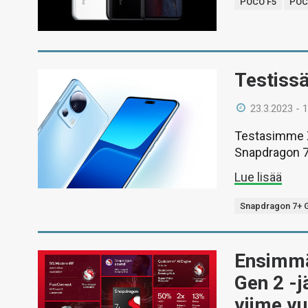
POCO F5
POC
Testissä
23.3.2023 - 
Testasimme X
Snapdragon 7 
Lue lisää
Snapdragon 7+ 
Ensimmä
Gen 2 -j
viime vu