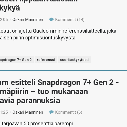
skykyä
12:05
/
Oskari Manninen
Kommentit (14)
estit on ajettu Qualcommin referenssilaitteella, joka
iaisen piirin optimisuorituskyvystä.
apdragon 7+ Gen 2
referenssi
suorituskykytesti
m esitteli Snapdragon 7+ Gen 2 -
lmäpiirin – tuo mukanaan
avia parannuksia
11:25
/
Oskari Manninen
Kommentit (6)
an tarjoavan 50 prosenttia parempi