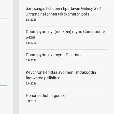
Samsungin huhutaan tiputtavan Galaxy S27
Ultrasta neljännen takakameran pois
6.8.2026
Doom pyörii nyt (melkein) myös Commodore
64:llä
6.8.2026
Doom pyörii nyt myös Paintissa
6.8.2026
Keychron kehittää avoimen lähdekoodin
firmwarea pelihiiriin
5.8.2026
Honor uudisti logonsa
5.8.2026