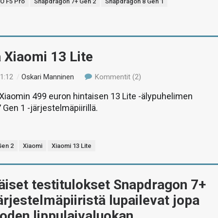
O F5 Pro
Snapdragon 7+ Gen 2
Snapdragon 8 Gen 1
 Xiaomi 13 Lite
11:12
/
Oskari Manninen
Kommentit (2)
iaomin 499 euron hintaisen 13 Lite -älypuhelimen
Gen 1 -järjestelmäpiirillä.
Gen 2
Xiaomi
Xiaomi 13 Lite
iset testitulokset Snapdragon 7+
ärjestelmäpiiristä lupailevat jopa
oden lippulaivaluokan