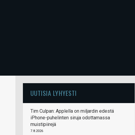
UUTISIA LYHYESTI
Tim Culpan: Applella on miljardin edestä
iPhone-puhelinten siruja odottamassa
muistipiirejä
7.8.2026