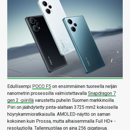
Edullisempi
POCO F5
on ensimmäinen tuoreella neljän
nanometrin prosessilla valmistettavalla
Snapdragon 7
gen 2 -piirillä
varustettu puhelin Suomen markkinoilla.
Piiri on jäähdytetty pinta-alaltaan 3725 mm2 kokoisella
höyrykammioratkaisulla. AMOLED-näyttö on saman
kokoinen kuin Prossa, mutta alhaisemmalla Full HD+ -
resoluutiolla. Tallennustilaa on aina 256 gigatavua.