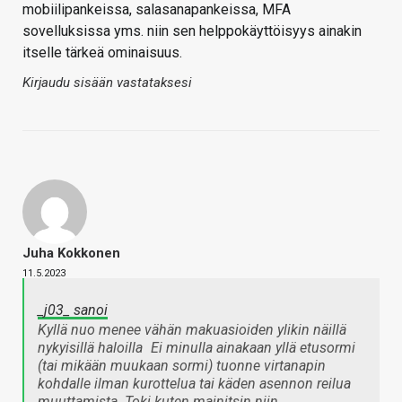
mobiilipankeissa, salasanapankeissa, MFA
sovelluksissa yms. niin sen helppokäyttöisyys ainakin
itselle tärkeä ominaisuus.
Kirjaudu sisään vastataksesi
Juha Kokkonen
11.5.2023
_j03_ sanoi
Kyllä nuo menee vähän makuasioiden ylikin näillä
nykyisillä haloilla
Ei minulla ainakaan yllä etusormi
(tai mikään muukaan sormi) tuonne virtanapin
kohdalle ilman kurottelua tai käden asennon reilua
muuttamista. Toki kuten mainitsin niin