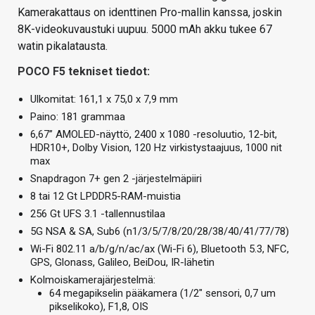
Kamerakattaus on identtinen Pro-mallin kanssa, joskin
8K-videokuvaustuki uupuu. 5000 mAh akku tukee 67
watin pikalatausta.
POCO F5 tekniset tiedot:
Ulkomitat: 161,1 x 75,0 x 7,9 mm
Paino: 181 grammaa
6,67” AMOLED-näyttö, 2400 x 1080 -resoluutio, 12-bit,
HDR10+, Dolby Vision, 120 Hz virkistystaajuus, 1000 nit
max
Snapdragon 7+ gen 2 -järjestelmäpiiri
8 tai 12 Gt LPDDR5-RAM-muistia
256 Gt UFS 3.1 -tallennustilaa
5G NSA & SA, Sub6 (n1/3/5/7/8/20/28/38/40/41/77/78)
Wi-Fi 802.11 a/b/g/n/ac/ax (Wi-Fi 6), Bluetooth 5.3, NFC,
GPS, Glonass, Galileo, BeiDou, IR-lähetin
Kolmoiskamerajärjestelmä:
64 megapikselin pääkamera (1/2″ sensori, 0,7 um
pikselikoko), F1,8, OIS