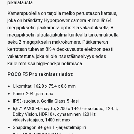
pikalatausta.
Kamerapuolella on tarjolla melko perustason kattaus,
joka on brändätty Hyperpower camera -nimellä: 64
megapikselin pääkamera optisella vakautuksella, 8
megapikselin ultralaajakulma kiinteällä tarkennuksella
sekä 2 megapikselin makrokamera. Pääkameran
kerrotaan tukevan 8K-videokuvausta elektronisesti
vakautettuna, joka ei ole itsestäänselvyys edes
kalleimmissa high-end-puhelimissa.
POCO F5 Pro tekniset tiedot:
Ulkomitat: 162,8 x 75,4 x 8,6 mm
Paino: 204 grammaa
IP53-suojaus, Gorilla Glass 5 -lasi
6,67” AMOLED-näyttö, 3200 x 1440 -resoluutio, 12-bit,
Dolby Vision, HDR10+, dynaaminen 120 Hz
virkistystaajuus, 1400 nit max
Snapdragon 8+ gen 1 -järjestelmäpiiri