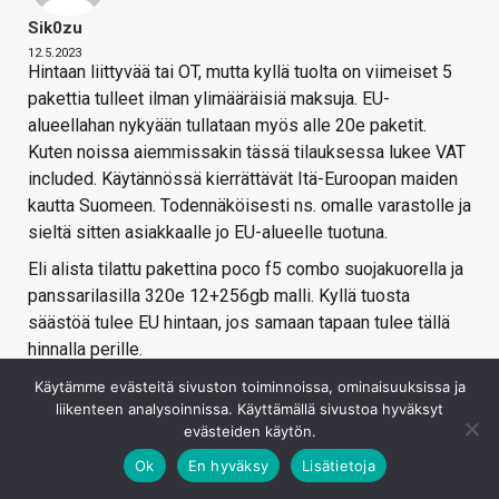
Sik0zu
12.5.2023
Hintaan liittyvää tai OT, mutta kyllä tuolta on viimeiset 5
pakettia tulleet ilman ylimääräisiä maksuja. EU-
alueellahan nykyään tullataan myös alle 20e paketit.
Kuten noissa aiemmissakin tässä tilauksessa lukee VAT
included. Käytännössä kierrättävät Itä-Euroopan maiden
kautta Suomeen. Todennäköisesti ns. omalle varastolle ja
sieltä sitten asiakkaalle jo EU-alueelle tuotuna.
Eli alista tilattu pakettina poco f5 combo suojakuorella ja
panssarilasilla 320e 12+256gb malli. Kyllä tuosta
säästöä tulee EU hintaan, jos samaan tapaan tulee tällä
hinnalla perille.
Kirjaudu sisään vastataksesi
Käytämme evästeitä sivuston toiminnoissa, ominaisuuksissa ja
liikenteen analysoinnissa. Käyttämällä sivustoa hyväksyt
evästeiden käytön.
Ok
En hyväksy
Lisätietoja