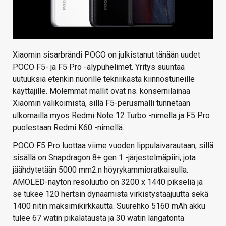
Xiaomin sisarbrändi POCO on julkistanut tänään uudet
POCO F5- ja F5 Pro -älypuhelimet. Yritys suuntaa
uutuuksia etenkin nuorille tekniikasta kiinnostuneille
käyttäjille. Molemmat mallit ovat ns. konsernilainaa
Xiaomin valikoimista, sillä F5-perusmalli tunnetaan
ulkomailla myös Redmi Note 12 Turbo -nimellä ja F5 Pro
puolestaan Redmi K60 -nimellä.
POCO F5 Pro luottaa viime vuoden lippulaivarautaan, sillä
sisällä on Snapdragon 8+ gen 1 -järjestelmäpiiri, jota
jäähdytetään 5000 mm2:n höyrykammioratkaisulla.
AMOLED-näytön resoluutio on 3200 x 1440 pikseliä ja
se tukee 120 hertsin dynaamista virkistystaajuutta sekä
1400 nitin maksimikirkkautta. Suurehko 5160 mAh akku
tulee 67 watin pikalatausta ja 30 watin langatonta