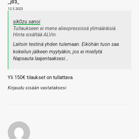
_j03_
12.5.2023
sik0zu sanoi
Tullaukseen ei mene aliexpressissä ylimääräisiä.
Hinta sisältää ALVin.
Laitoin testinä yhden tulemaan. Eiköhän tuon saa
kokeilun jälkeen myytyäkin, jos ei miellytä
Napsauta laajentaaksesi…
Yli 150€ tilaukset on tullattava.
Kirjaudu sisään vastataksesi