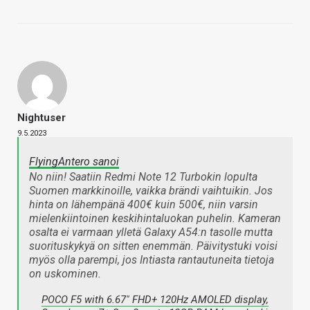
Nightuser
9.5.2023
FlyingAntero sanoi
No niin! Saatiin Redmi Note 12 Turbokin lopulta
Suomen markkinoille, vaikka brändi vaihtuikin. Jos
hinta on lähempänä 400€ kuin 500€, niin varsin
mielenkiintoinen keskihintaluokan puhelin. Kameran
osalta ei varmaan ylletä Galaxy A54:n tasolle mutta
suorituskykyä on sitten enemmän. Päivitystuki voisi
myös olla parempi, jos Intiasta rantautuneita tietoja
on uskominen.
POCO F5 with 6.67″ FHD+ 120Hz AMOLED display,