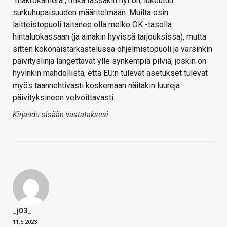
"makrokamera", mikä tässäkin nyt on, lukeutuu
surkuhupaisuuden määritelmään. Muilta osin
laitteistopuoli taitanee olla melko OK -tasolla
hintaluokassaan (ja ainakin hyvissä tarjouksissa), mutta
sitten kokonaistarkastelussa ohjelmistopuoli ja varsinkin
päivityslinja langettavat ylle synkempiä pilviä, joskin on
hyvinkin mahdollista, että EU:n tulevat asetukset tulevat
myös taannehtivasti koskemaan näitäkin luureja
päivityksineen velvoittavasti.
Kirjaudu sisään vastataksesi
_j03_
11.5.2023