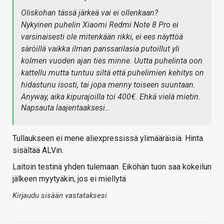
Oliskohan tässä järkeä vai ei ollenkaan?
Nykyinen puhelin Xiaomi Redmi Note 8 Pro ei
varsinaisesti ole mitenkään rikki, ei ees näyttöä
säröillä vaikka ilman panssarilasia putoillut yli
kolmen vuoden ajan ties minne. Uutta puhelinta oon
kattellu mutta tuntuu siltä että puhelimien kehitys on
hidastunu isosti, tai jopa menny toiseen suuntaan.
Anyway, aika kipurajoilla toi 400€. Ehkä vielä mietin.
Napsauta laajentaaksesi…
Tullaukseen ei mene aliexpressissä ylimääräisiä. Hinta
sisältää ALVin.
Laitoin testinä yhden tulemaan. Eiköhän tuon saa kokeilun
jälkeen myytyäkin, jos ei miellytä
Kirjaudu sisään vastataksesi