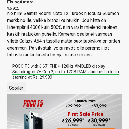
FlyingAntero
9.5.2023
No niin! Saatiin Redmi Note 12 Turbokin lopulta Suomen
markkinoille, vaikka brändi vaihtuikin. Jos hinta on
lähempänä 400€ kuin 500€, niin varsin mielenkiintoinen
keskihintaluokan puhelin. Kameran osalta ei varmaan
ylletä Galaxy A54:n tasolle mutta suorituskykyä on sitten
enemmän. Päivitystuki voisi myös olla parempi, jos
Intiasta rantautuneita tietoja on uskominen.
POCO F5 with 6.67″ FHD+ 120Hz AMOLED display,
Snapdragon 7+ Gen 2, up to 12GB RAM launched in India
starting at Rs. 29,999
Spoileri