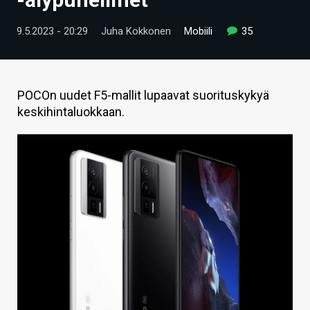
ARTIKKELIT
9.5.2023 - 20:29
Juha Kokkonen
Mobiili
35
VIDEOT
TECHBBS
POCOn uudet F5-mallit lupaavat suorituskykyä
TIETOA
keskihintaluokkaan.
HINTA.FI
KAUPPA
VAIHDA TEEMA
HAKU