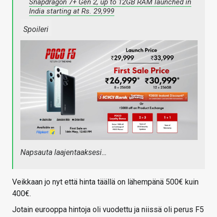
Snapdragon 7+ Gen 2, up to 12GB RAM launched in
India starting at Rs. 29,999
Spoileri
Napsauta laajentaaksesi…
Veikkaan jo nyt että hinta täällä on lähempänä 500€ kuin
400€.
Jotain eurooppa hintoja oli vuodettu ja niissä oli perus F5