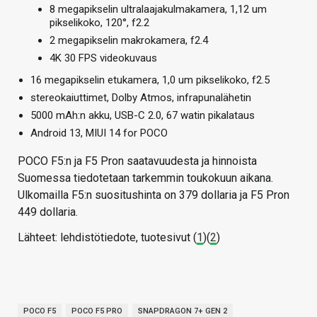
8 megapikselin ultralaajakulmakamera, 1,12 um
pikselikoko, 120°, f2.2
2 megapikselin makrokamera, f2.4
4K 30 FPS videokuvaus
16 megapikselin etukamera, 1,0 um pikselikoko, f2.5
stereokaiuttimet, Dolby Atmos, infrapunalähetin
5000 mAh:n akku, USB-C 2.0, 67 watin pikalataus
Android 13, MIUI 14 for POCO
POCO F5:n ja F5 Pron saatavuudesta ja hinnoista
Suomessa tiedotetaan tarkemmin toukokuun aikana.
Ulkomailla F5:n suositushinta on 379 dollaria ja F5 Pron
449 dollaria.
Lähteet: lehdistötiedote, tuotesivut (
1
)(
2
)
POCO F5
POCO F5 PRO
SNAPDRAGON 7+ GEN 2