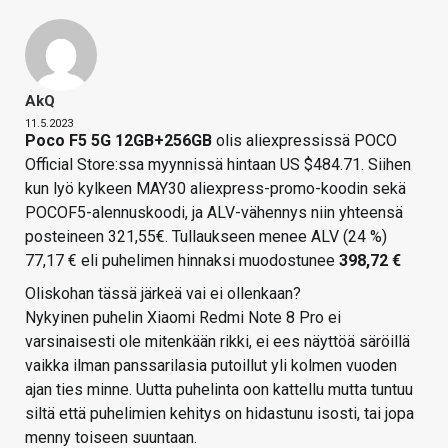
AkQ
11.5.2023
Poco F5 5G 12GB+256GB
olis aliexpressissä POCO
Official Store:ssa myynnissä hintaan US $484.71. Siihen
kun lyö kylkeen MAY30 aliexpress-promo-koodin sekä
POCOF5-alennuskoodi, ja ALV-vähennys niin yhteensä
posteineen 321,55€. Tullaukseen menee ALV (24 %)
77,17 € eli puhelimen hinnaksi muodostunee
398,72 €
Oliskohan tässä järkeä vai ei ollenkaan?
Nykyinen puhelin Xiaomi Redmi Note 8 Pro ei
varsinaisesti ole mitenkään rikki, ei ees näyttöä säröillä
vaikka ilman panssarilasia putoillut yli kolmen vuoden
ajan ties minne. Uutta puhelinta oon kattellu mutta tuntuu
siltä että puhelimien kehitys on hidastunu isosti, tai jopa
menny toiseen suuntaan.