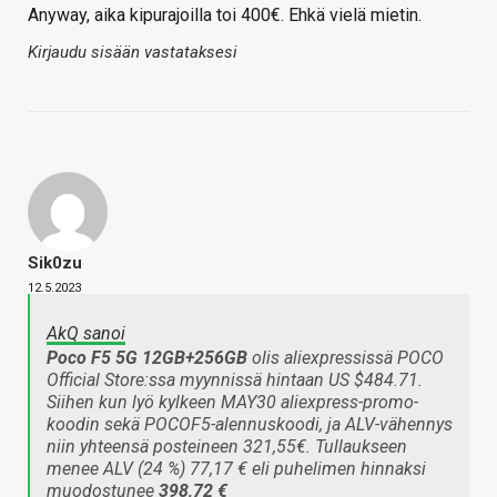
Anyway, aika kipurajoilla toi 400€. Ehkä vielä mietin.
Kirjaudu sisään vastataksesi
Sik0zu
12.5.2023
AkQ sanoi
Poco F5 5G 12GB+256GB
olis aliexpressissä POCO
Official Store:ssa myynnissä hintaan US $484.71.
Siihen kun lyö kylkeen MAY30 aliexpress-promo-
koodin sekä POCOF5-alennuskoodi, ja ALV-vähennys
niin yhteensä posteineen 321,55€. Tullaukseen
menee ALV (24 %) 77,17 € eli puhelimen hinnaksi
muodostunee
398,72 €