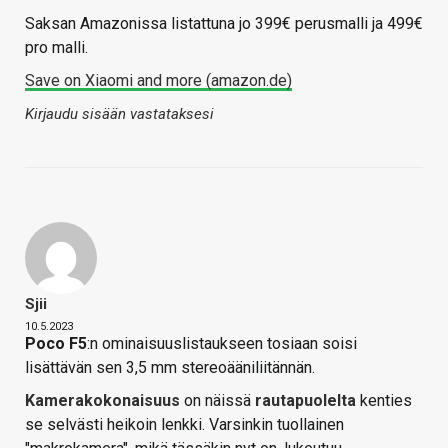
Saksan Amazonissa listattuna jo 399€ perusmalli ja 499€
pro malli.
Save on Xiaomi and more (amazon.de)
Kirjaudu sisään vastataksesi
Sjii
10.5.2023
Poco F5
:n ominaisuuslistaukseen tosiaan soisi
lisättävän sen 3,5 mm stereoääniliitännän.
Kamerakokonaisuus
on näissä
rautapuolelta
kenties
se selvästi heikoin lenkki. Varsinkin tuollainen