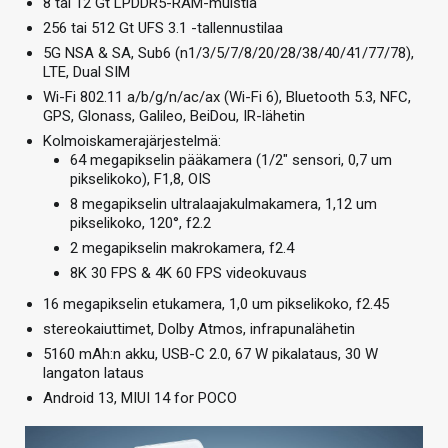
8 tai 12 Gt LPDDR5-RAM-muistia
256 tai 512 Gt UFS 3.1 -tallennustilaa
5G NSA & SA, Sub6 (n1/3/5/7/8/20/28/38/40/41/77/78),
LTE, Dual SIM
Wi-Fi 802.11 a/b/g/n/ac/ax (Wi-Fi 6), Bluetooth 5.3, NFC,
GPS, Glonass, Galileo, BeiDou, IR-lähetin
Kolmoiskamerajärjestelmä:
64 megapikselin pääkamera (1/2″ sensori, 0,7 um
pikselikoko), F1,8, OIS
8 megapikselin ultralaajakulmakamera, 1,12 um
pikselikoko, 120°, f2.2
2 megapikselin makrokamera, f2.4
8K 30 FPS & 4K 60 FPS videokuvaus
16 megapikselin etukamera, 1,0 um pikselikoko, f2.45
stereokaiuttimet, Dolby Atmos, infrapunalähetin
5160 mAh:n akku, USB-C 2.0, 67 W pikalataus, 30 W
langaton lataus
Android 13, MIUI 14 for POCO