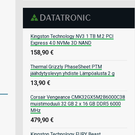
Kingston Technology NV3 1 TB M.2 PCI
Express 4.0 NVMe 3D NAND
158,90 €
Thermal Grizzly PhaseSheet PTM
jäähdytyslevyn yhdiste Lämpöalusta 2 g
13,90 €
Corsair Vengeance CMK32GX5M2B6000C38
muistimoduuli 32 GB 2 x 16 GB DDR5 6000
MHz
479,90 €
Kingston Technology FURY Beast