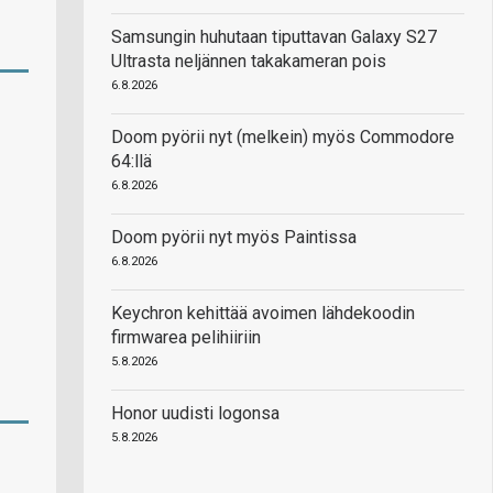
Samsungin huhutaan tiputtavan Galaxy S27
Ultrasta neljännen takakameran pois
6.8.2026
Doom pyörii nyt (melkein) myös Commodore
64:llä
6.8.2026
Doom pyörii nyt myös Paintissa
6.8.2026
Keychron kehittää avoimen lähdekoodin
firmwarea pelihiiriin
5.8.2026
Honor uudisti logonsa
5.8.2026