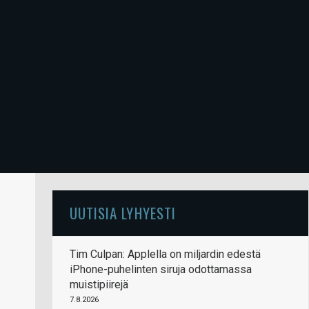
UUTISIA LYHYESTI
Tim Culpan: Applella on miljardin edestä
iPhone-puhelinten siruja odottamassa
muistipiirejä
7.8.2026