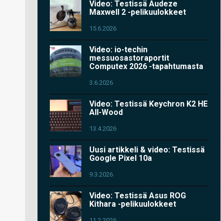
Video: Testissä Audeze
Maxwell 2 -pelikuulokkeet
15.6.2026
Video: io-techin
messuosastoraportit
Computex 2026 -tapahtumasta
3.6.2026
Video: Testissä Keychron K2 HE
All-Wood
13.4.2026
Uusi artikkeli & video: Testissä
Google Pixel 10a
9.3.2026
Video: Testissä Asus ROG
Kithara -pelikuulokkeet
11.2.2026