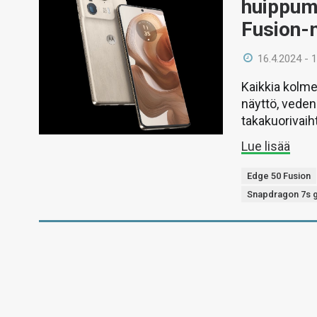
huippuma
Fusion-m
16.4.2024 - 
Kaikkia kolme
näyttö, vede
takakuorivaih
Lue lisää
Edge 50 Fusion
Snapdragon 7s 