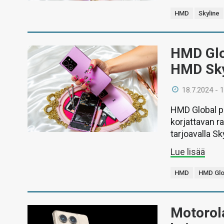
HMD
Skyline
HMD Glob
HMD Sky
18.7.2024 - 
HMD Global pa
korjattavan 
tarjoavalla Sk
Lue lisää
HMD
HMD Glo
Motorol