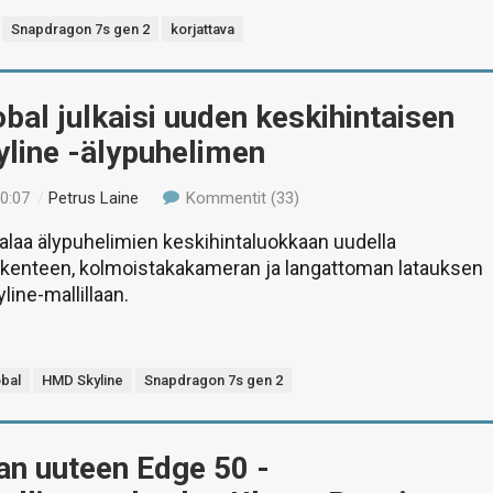
Snapdragon 7s gen 2
korjattava
al julkaisi uuden keskihintaisen
line -älypuhelimen
10:07
/
Petrus Laine
Kommentit (33)
laa älypuhelimien keskihintaluokkaan uudella
rakenteen, kolmoistakakameran ja langattoman latauksen
yline-mallillaan.
bal
HMD Skyline
Snapdragon 7s gen 2
an uuteen Edge 50 -