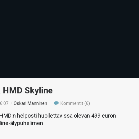
ä HMD Skyline
16:07
/
Oskari Manninen
Kommentit (6)
MD:n helposti huollettavissa olevan 499 euron
line-älypuhelimen