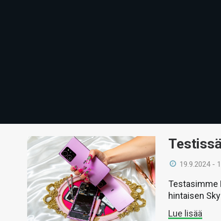
Testiss
19.9.2024 - 
Testasimme H
hintaisen Sky
Lue lisää