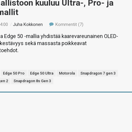
llistoon kuuluu Ultra-, Pro- ja
allit
14:00
/
Juha Kokkonen
Kommentit (7)
a Edge 50 -mallia yhdistää kaarevareunainen OLED-
nkestävyys sekä massasta poikkeavat
toehdot.
Edge 50 Pro
Edge 50 Ultra
Motorola
Snapdragon 7 gen 3
gen 2
Snapdragon 8s Gen 3