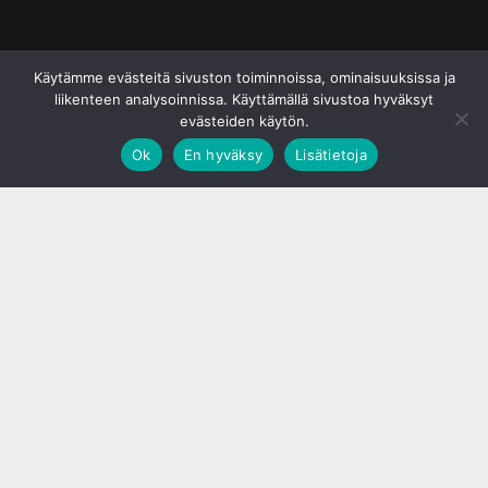
© S&J Media Oy
Käytämme evästeitä sivuston toiminnoissa, ominaisuuksissa ja
liikenteen analysoinnissa. Käyttämällä sivustoa hyväksyt
evästeiden käytön.
Ok
En hyväksy
Lisätietoja
;