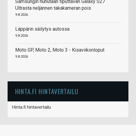
Samsungin huhutaan tiputtavan Galaxy S27
Ultrasta neljännen takakameran pois
9.8.2026
Läppärin säilytys autossa
9.8.2026
Moto GP, Moto 2, Moto 3 - Kisaviikonloput
9.8.2026
HINTA.FI HINTAVERTAILU
Hinta.fi hintavertailu