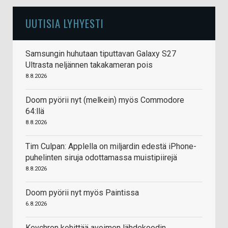
UUTISIA LYHYESTI
Samsungin huhutaan tiputtavan Galaxy S27
Ultrasta neljännen takakameran pois
8.8.2026
Doom pyörii nyt (melkein) myös Commodore
64:llä
8.8.2026
Tim Culpan: Applella on miljardin edestä iPhone-
puhelinten siruja odottamassa muistipiirejä
8.8.2026
Doom pyörii nyt myös Paintissa
6.8.2026
Keychron kehittää avoimen lähdekoodin