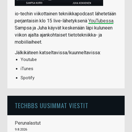
io-techin viikottainen tekniikkapodcast lähetetään
perjantaisin klo 15 live-lähetyksenä
YouTubessa
.
Sampsa ja Juha käyvät keskenään läpi kuluneen
viikon ajalta ajankohtaiset tietotekniikka- ja
mobiiliaiheet.
Jälkikäteen katseltavissa/kuunneltavissa:
Youtube
iTunes
Spotify
TECHBBS UUSIMMAT VIESTIT
Perunalastut
9.8.2026