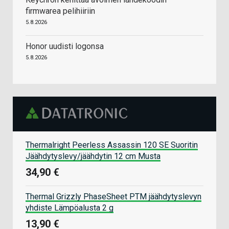
firmwarea pelihiiriin
5.8.2026
Honor uudisti logonsa
5.8.2026
Thermalright Peerless Assassin 120 SE Suoritin
Jäähdytyslevy/jäähdytin 12 cm Musta
34,90 €
Thermal Grizzly PhaseSheet PTM jäähdytyslevyn
yhdiste Lämpöalusta 2 g
13,90 €