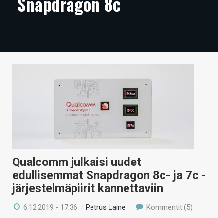
Snapdragon 8c
ARTIKKELIT
VIDEOT
TECHBBS
TIETOA
HINTA.FI
KAUPPA
VAIHDA TEEMA
Qualcomm julkaisi uudet
edullisemmat Snapdragon 8c- ja 7c -
HAKU
järjestelmäpiirit kannettaviin
6.12.2019 - 17:36
/
Petrus Laine
Kommentit (5)