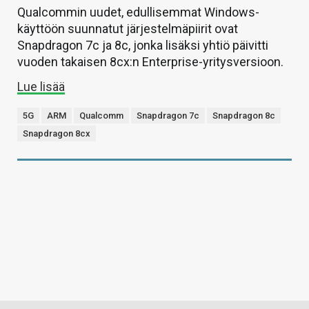
Qualcommin uudet, edullisemmat Windows-
käyttöön suunnatut järjestelmäpiirit ovat
Snapdragon 7c ja 8c, jonka lisäksi yhtiö päivitti
vuoden takaisen 8cx:n Enterprise-yritysversioon.
Lue lisää
5G
ARM
Qualcomm
Snapdragon 7c
Snapdragon 8c
Snapdragon 8cx