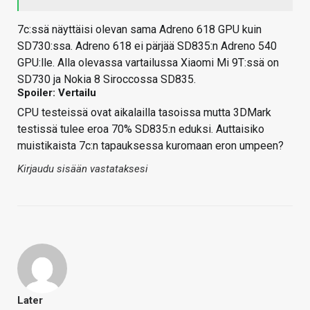
7c:ssä näyttäisi olevan sama Adreno 618 GPU kuin
SD730:ssa. Adreno 618 ei pärjää SD835:n Adreno 540
GPU:lle. Alla olevassa vartailussa Xiaomi Mi 9T:ssä on
SD730 ja Nokia 8 Siroccossa SD835.
Spoiler: Vertailu
CPU testeissä ovat aikalailla tasoissa mutta 3DMark
testissä tulee eroa 70% SD835:n eduksi. Auttaisiko
muistikaista 7c:n tapauksessa kuromaan eron umpeen?
Kirjaudu sisään vastataksesi
Later