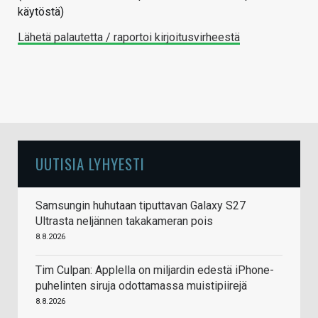
käytöstä)
Lähetä palautetta / raportoi kirjoitusvirheestä
UUTISIA LYHYESTI
Samsungin huhutaan tiputtavan Galaxy S27
Ultrasta neljännen takakameran pois
8.8.2026
Tim Culpan: Applella on miljardin edestä iPhone-
puhelinten siruja odottamassa muistipiirejä
8.8.2026