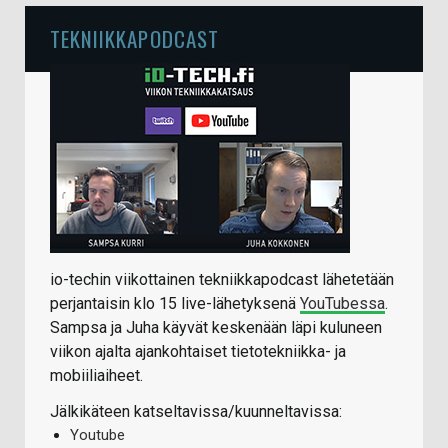
TEKNIIKKAPODCAST
io-techin viikottainen tekniikkapodcast lähetetään
perjantaisin klo 15 live-lähetyksenä
YouTubessa
.
Sampsa ja Juha käyvät keskenään läpi kuluneen
viikon ajalta ajankohtaiset tietotekniikka- ja
mobiiliaiheet.
Jälkikäteen katseltavissa/kuunneltavissa:
Youtube