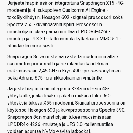
Järjestelmäpiirissä on integroituna Snapdragon X15 -4G-
modeemi ja 4. sukupolven Qualcomm AI Engine -
tekoälykiihdytin, Hexagon 692 -signaaliprosessori sekä
Spectra 255 -kuvanparannuspiiri. Prosessorin
muistiohjain tukee parhaimmillaan LPDDR4-4266-
muisteja ja UFS 3.0 -tallennustila kytketään eMMC 5.1 -
standardin mukaisesti.
Snapdragon 8c valmistetaan astetta modernimmalla 7
nanometrin prosessilla ja se rakentuu kahdeksan
maksimissaan 2,45 GHz:n Kryo 490 -prosessoriytimen
sekä Adreno 675 -grafiikkaohjaimen ympärille.
Järjestelmäpiiriin on integroitu X24-modeemi 4G-
yhteyksille, jonka lisäksi paketin mukana tulee 5G-
yhteyksiä tukeva X55-modeemi. Signaaliprosessorina on
käytössä Hexagon 690 ja kuvaprosessorina Spectra 390.
Snapdragon 8c:n muistiohjain tukee maksimissaan
LPDDR4x-4226 -muisteja ja UFS 3.0 -tallennustilaa
voidaan asentaa NVMe-väylän jatkeeksi.