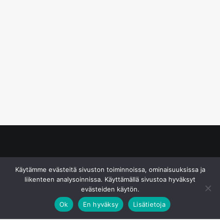
© S&J Media Oy
Käytämme evästeitä sivuston toiminnoissa, ominaisuuksissa ja
liikenteen analysoinnissa. Käyttämällä sivustoa hyväksyt
evästeiden käytön.
Ok
En hyväksy
Lisätietoja