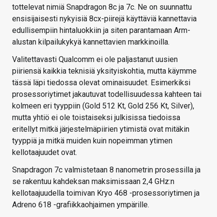
tottelevat nimiä Snapdragon 8c ja 7c. Ne on suunnattu
ensisijaisesti nykyisiä 8cx-piirejä käyttäviä kannettavia
edullisempiin hintaluokkiin ja siten parantamaan Arm-
alustan kilpailukykyä kannettavien markkinoilla.
Valitettavasti Qualcomm ei ole paljastanut uusien
piiriensä kaikkia teknisiä yksityiskohtia, mutta käymme
tässä läpi tiedossa olevat ominaisuudet. Esimerkiksi
prosessoriytimet jakautuvat todellisuudessa kahteen tai
kolmeen eri tyyppiin (Gold 512 Kt, Gold 256 Kt, Silver),
mutta yhtiö ei ole toistaiseksi julkisissa tiedoissa
eritellyt mitkä järjestelmäpiirien ytimistä ovat mitäkin
tyyppiä ja mitkä muiden kuin nopeimman ytimen
kellotaajuudet ovat.
Snapdragon 7c valmistetaan 8 nanometrin prosessilla ja
se rakentuu kahdeksan maksimissaan 2,4 GHz:n
kellotaajuudella toimivan Kryo 468 -prosessoriytimen ja
Adreno 618 -grafiikkaohjaimen ympärille.