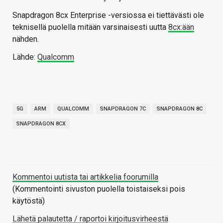
Snapdragon 8cx Enterprise -versiossa ei tiettävästi ole
teknisellä puolella mitään varsinaisesti uutta
8cx:ään
nähden.
Lähde:
Qualcomm
5G
ARM
QUALCOMM
SNAPDRAGON 7C
SNAPDRAGON 8C
SNAPDRAGON 8CX
Kommentoi uutista tai artikkelia foorumilla
(Kommentointi sivuston puolella toistaiseksi pois
käytöstä)
Lähetä palautetta / raportoi kirjoitusvirheestä