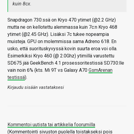
kuin 8cx.
Snapdragon 730:ssä on Kryo 470 ytimet (@2.2 GHz)
mutta ne on kellotettu alemmassa kuin 7c:n Kryo 468
ytimet (@2.45 GHz). Lisäksi 7c tukee nopeampia
muisteja. GPU on molemmissa sama Adreno 618. En
usko, että suorituskyvyssä kovin suurta eroa voi olla.
Esimerkiksi Kryo 460 (@ 2.0Ghz) ytimillä varustettu
SD675 jää GeekBench 4.1 prosessoritestissä SD730:lle
vain noin 6% (kts. Mi 9T vs Galaxy A70
GsmArenan
testissä
).
Kirjaudu sisään vastataksesi
Kommentoi uutista tai artikkelia foorumilla
(Kommentointi sivuston puolella toistakseksi pois