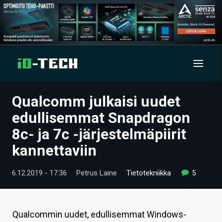
Qualcomm julkaisi uudet
UUTISET
edullisemmat Snapdragon
ARTIKKELIT
8c- ja 7c -järjestelmäpiirit
kannettaviin
VIDEOT
TECHBBS
6.12.2019 - 17:36
Petrus Laine
Tietotekniikka
5
TIETOA
HINTA.FI
Qualcommin uudet, edullisemmat Windows-