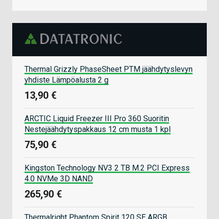
Thermal Grizzly PhaseSheet PTM jäähdytyslevyn
yhdiste Lämpöalusta 2 g
13,90 €
ARCTIC Liquid Freezer III Pro 360 Suoritin
Nestejäähdytyspakkaus 12 cm musta 1 kpl
75,90 €
Kingston Technology NV3 2 TB M.2 PCI Express
4.0 NVMe 3D NAND
265,90 €
Thermalright Phantom Spirit 120 SE ARGB