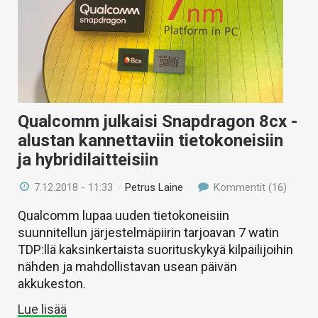
Qualcomm julkaisi Snapdragon 8cx -
alustan kannettaviin tietokoneisiin
ja hybridilaitteisiin
7.12.2018 - 11:33
/
Petrus Laine
Kommentit (16)
Qualcomm lupaa uuden tietokoneisiin
suunnitellun järjestelmäpiirin tarjoavan 7 watin
TDP:llä kaksinkertaista suorituskykyä kilpailijoihin
nähden ja mahdollistavan usean päivän
akkukeston.
Lue lisää