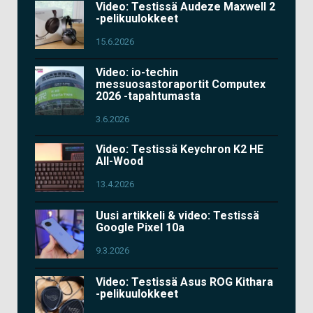
Video: Testissä Audeze Maxwell 2
-pelikuulokkeet
15.6.2026
Video: io-techin
messuosastoraportit Computex
2026 -tapahtumasta
3.6.2026
Video: Testissä Keychron K2 HE
All-Wood
13.4.2026
Uusi artikkeli & video: Testissä
Google Pixel 10a
9.3.2026
Video: Testissä Asus ROG Kithara
-pelikuulokkeet