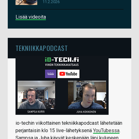
11.2.2026
Lisää videoita
TEKNIIKKAPODCAST
io-techin viikottainen tekniikkapodcast lähetetään
perjantaisin klo 15 live-lähetyksenä
YouTubessa
.
Sampsa ja Juha käyvät keskenään läpi kuluneen