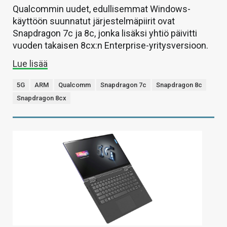
Qualcommin uudet, edullisemmat Windows-
käyttöön suunnatut järjestelmäpiirit ovat
Snapdragon 7c ja 8c, jonka lisäksi yhtiö päivitti
vuoden takaisen 8cx:n Enterprise-yritysversioon.
Lue lisää
5G
ARM
Qualcomm
Snapdragon 7c
Snapdragon 8c
Snapdragon 8cx