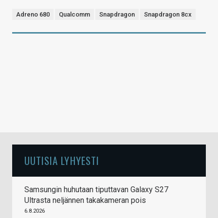
Adreno 680
Qualcomm
Snapdragon
Snapdragon 8cx
UUTISIA LYHYESTI
Samsungin huhutaan tiputtavan Galaxy S27
Ultrasta neljännen takakameran pois
6.8.2026