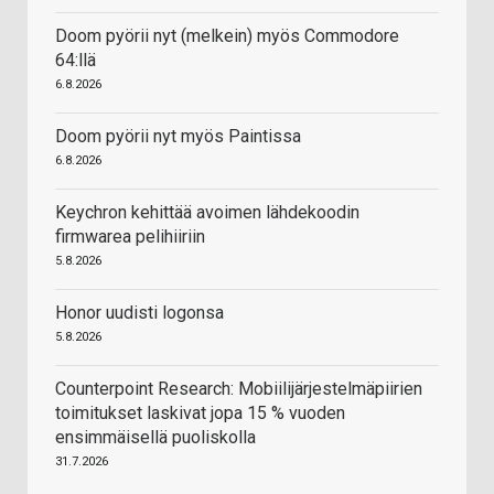
Doom pyörii nyt (melkein) myös Commodore
64:llä
6.8.2026
Doom pyörii nyt myös Paintissa
6.8.2026
Keychron kehittää avoimen lähdekoodin
firmwarea pelihiiriin
5.8.2026
Honor uudisti logonsa
5.8.2026
Counterpoint Research: Mobiilijärjestelmäpiirien
toimitukset laskivat jopa 15 % vuoden
ensimmäisellä puoliskolla
31.7.2026