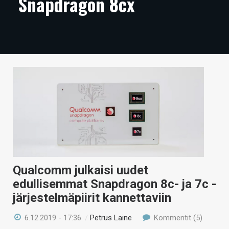
Snapdragon 8cx
ARTIKKELIT
VIDEOT
TECHBBS
TIETOA
HINTA.FI
KAUPPA
VAIHDA TEEMA
Qualcomm julkaisi uudet
edullisemmat Snapdragon 8c- ja 7c -
HAKU
järjestelmäpiirit kannettaviin
6.12.2019 - 17:36
/
Petrus Laine
Kommentit (5)