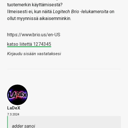
tuotemerkin käyttämisestä?
Ilmeisesti ei, kun näitä
Logitech Brio -lelukameroita
on
ollut myynnissä aikaisemminkin.
https://www.brio.us/en-US
katso liitettä 1274345
Kirjaudu sisään vastataksesi
LaDeX
7.3.2024
adder sanoi