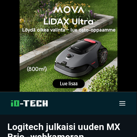
Logitech julkaisi uuden MX
UUTISET
Brio -webkameran