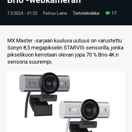
ARTIKKELIT
7.3.2024 - 01:33
Petrus Laine
Tietotekniikka
17
VIDEOT
TECHBBS
MX Master -sarjaan kuuluva uutuus on varustettu
TIETOA
Sonyn 8,5 megapikselin STARVIS-sensorilla, jonka
pikselikoon kerrotaan olevan jopa 70 % Brio 4K:n
HINTA.FI
sensoria suurempi.
KAUPPA
VAIHDA TEEMA
HAKU