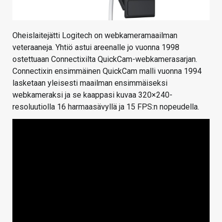
Oheislaitejätti Logitech on webkameramaailman
veteraaneja. Yhtiö astui areenalle jo vuonna 1998
ostettuaan Connectixilta QuickCam-webkamerasarjan.
Connectixin ensimmäinen QuickCam malli vuonna 1994
lasketaan yleisesti maailman ensimmäiseksi
webkameraksi ja se kaappasi kuvaa 320×240-
resoluutiolla 16 harmaasävyllä ja 15 FPS:n nopeudella.