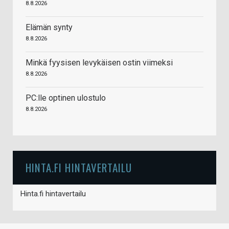
8.8.2026
Elämän synty
8.8.2026
Minkä fyysisen levykäisen ostin viimeksi
8.8.2026
PC:lle optinen ulostulo
8.8.2026
HINTA.FI HINTAVERTAILU
Hinta.fi hintavertailu