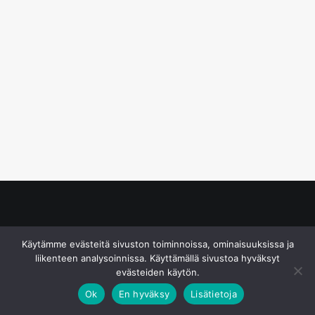
© S&J Media Oy
Käytämme evästeitä sivuston toiminnoissa, ominaisuuksissa ja
liikenteen analysoinnissa. Käyttämällä sivustoa hyväksyt
evästeiden käytön.
Ok
En hyväksy
Lisätietoja