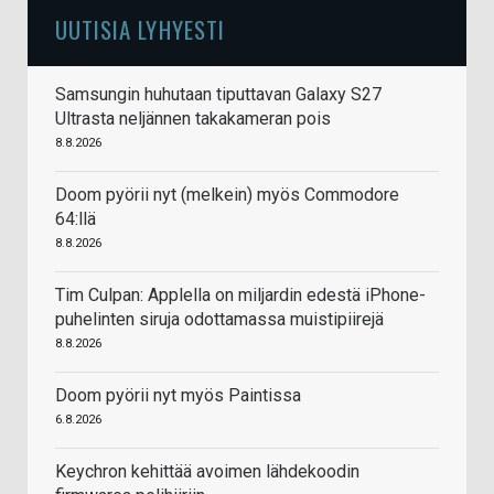
UUTISIA LYHYESTI
Samsungin huhutaan tiputtavan Galaxy S27
Ultrasta neljännen takakameran pois
8.8.2026
Doom pyörii nyt (melkein) myös Commodore
64:llä
8.8.2026
Tim Culpan: Applella on miljardin edestä iPhone-
puhelinten siruja odottamassa muistipiirejä
8.8.2026
Doom pyörii nyt myös Paintissa
6.8.2026
Keychron kehittää avoimen lähdekoodin