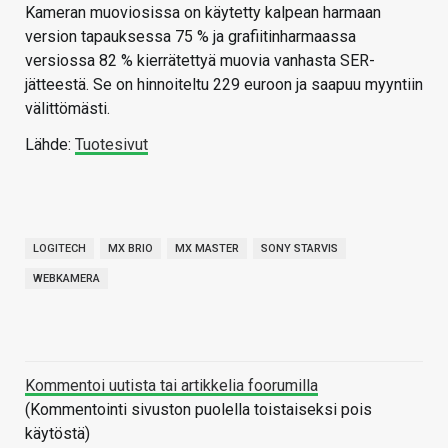
Kameran muoviosissa on käytetty kalpean harmaan
version tapauksessa 75 % ja grafiitinharmaassa
versiossa 82 % kierrätettyä muovia vanhasta SER-
jätteestä. Se on hinnoiteltu 229 euroon ja saapuu myyntiin
välittömästi.
Lähde:
Tuotesivut
LOGITECH
MX BRIO
MX MASTER
SONY STARVIS
WEBKAMERA
Kommentoi uutista tai artikkelia foorumilla
(Kommentointi sivuston puolella toistaiseksi pois
käytöstä)