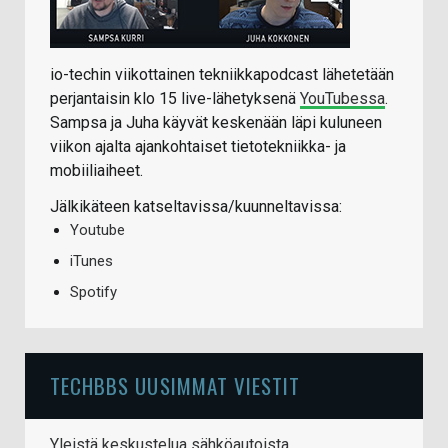
io-techin viikottainen tekniikkapodcast lähetetään
perjantaisin klo 15 live-lähetyksenä
YouTubessa
.
Sampsa ja Juha käyvät keskenään läpi kuluneen
viikon ajalta ajankohtaiset tietotekniikka- ja
mobiiliaiheet.
Jälkikäteen katseltavissa/kuunneltavissa:
Youtube
iTunes
Spotify
TECHBBS UUSIMMAT VIESTIT
Yleistä keskustelua sähköautoista