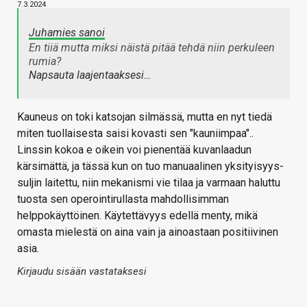
7.3.2024
Juhamies sanoi
En tiiä mutta miksi näistä pitää tehdä niin perkuleen
rumia?
Napsauta laajentaaksesi…
Kauneus on toki katsojan silmässä, mutta en nyt tiedä
miten tuollaisesta saisi kovasti sen "kauniimpaa"..
Linssin kokoa e oikein voi pienentää kuvanlaadun
kärsimättä, ja tässä kun on tuo manuaalinen yksityisyys-
suljin laitettu, niin mekanismi vie tilaa ja varmaan haluttu
tuosta sen operointirullasta mahdollisimman
helppokäyttöinen. Käytettävyys edellä menty, mikä
omasta mielestä on aina vain ja ainoastaan positiivinen
asia.
Kirjaudu sisään vastataksesi