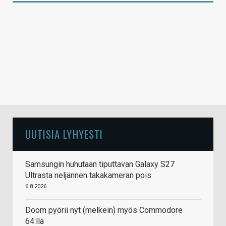
UUTISIA LYHYESTI
Samsungin huhutaan tiputtavan Galaxy S27
Ultrasta neljännen takakameran pois
6.8.2026
Doom pyörii nyt (melkein) myös Commodore
64:llä