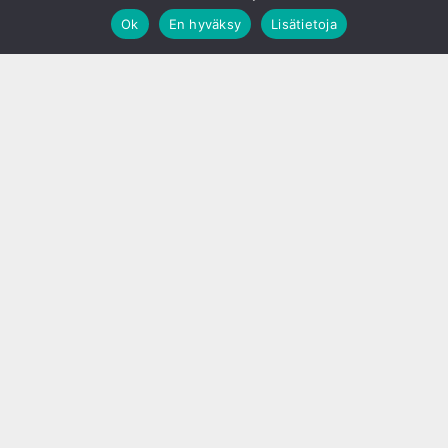
Ok
En hyväksy
Lisätietoja
;