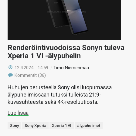
KAUPPA
VAIHDA TEEMA
Renderöintivuodoissa Sonyn tuleva
HAKU
Xperia 1 VI -älypuhelin
12.4.2024 - 14:59
/
Timo Niemenmaa
Kommentit (36)
Huhujen perusteella Sony olisi luopumassa
älypuhelimissaan tutuksi tulleista 21:9-
kuvasuhteesta sekä 4K-resoluutiosta.
Lue lisää
Sony
Sony Xperia
Xperia 1 VI
älypuhelimet