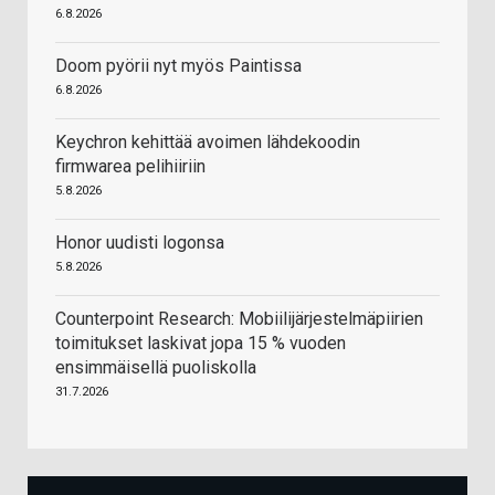
6.8.2026
Doom pyörii nyt myös Paintissa
6.8.2026
Keychron kehittää avoimen lähdekoodin
firmwarea pelihiiriin
5.8.2026
Honor uudisti logonsa
5.8.2026
Counterpoint Research: Mobiilijärjestelmäpiirien
toimitukset laskivat jopa 15 % vuoden
ensimmäisellä puoliskolla
31.7.2026