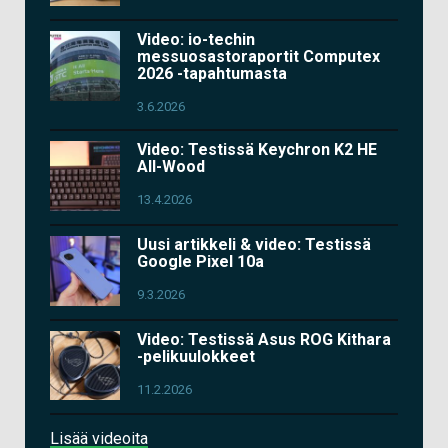
Video: io-techin
messuosastoraportit Computex
2026 -tapahtumasta
3.6.2026
Video: Testissä Keychron K2 HE
All-Wood
13.4.2026
Uusi artikkeli & video: Testissä
Google Pixel 10a
9.3.2026
Video: Testissä Asus ROG Kithara
-pelikuulokkeet
11.2.2026
Lisää videoita