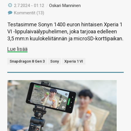
2.7.2024 - 01:12
/
Oskari Manninen
Kommentit (13)
Testasimme Sonyn 1400 euron hintaisen Xperia 1
VI -lippulaivaälypuhelimen, joka tarjoaa edelleen
3,5 mm:n kuulokeliitännän ja microSD-korttipaikan.
Lue lisää
Snapdragon 8 Gen 3
Sony
Xperia 1 VI