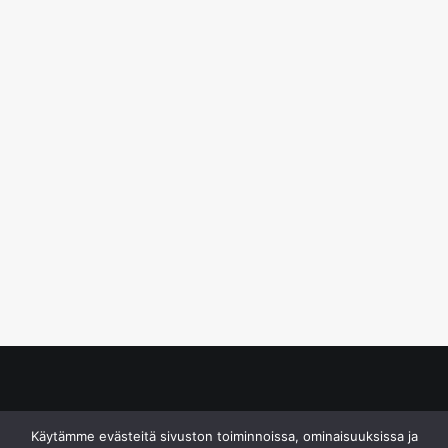
© S&J Media Oy
Käytämme evästeitä sivuston toiminnoissa, ominaisuuksissa ja