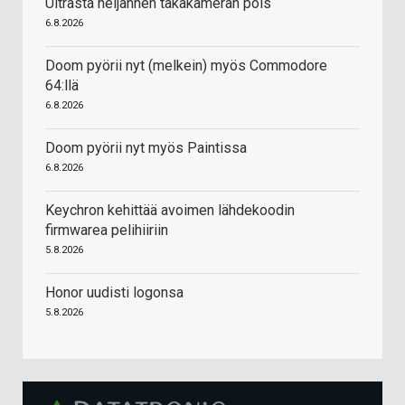
Ultrasta neljännen takakameran pois
6.8.2026
Doom pyörii nyt (melkein) myös Commodore
64:llä
6.8.2026
Doom pyörii nyt myös Paintissa
6.8.2026
Keychron kehittää avoimen lähdekoodin
firmwarea pelihiiriin
5.8.2026
Honor uudisti logonsa
5.8.2026