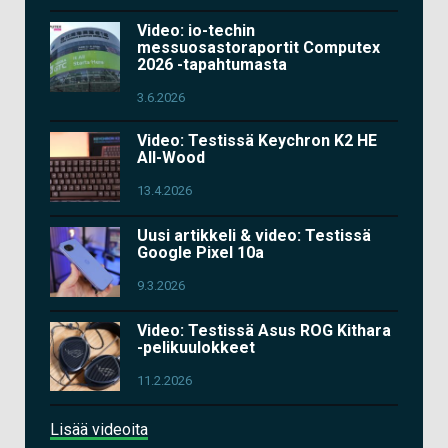
Video: io-techin
messuosastoraportit Computex
2026 -tapahtumasta
3.6.2026
Video: Testissä Keychron K2 HE
All-Wood
13.4.2026
Uusi artikkeli & video: Testissä
Google Pixel 10a
9.3.2026
Video: Testissä Asus ROG Kithara
-pelikuulokkeet
11.2.2026
Lisää videoita