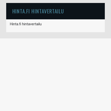
HINTA.FI HINTAVERTAILU
Hinta.fi hintavertailu