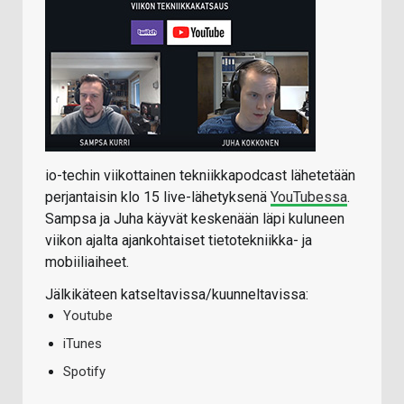
io-techin viikottainen tekniikkapodcast lähetetään
perjantaisin klo 15 live-lähetyksenä
YouTubessa
.
Sampsa ja Juha käyvät keskenään läpi kuluneen
viikon ajalta ajankohtaiset tietotekniikka- ja
mobiiliaiheet.
Jälkikäteen katseltavissa/kuunneltavissa:
Youtube
iTunes
Spotify