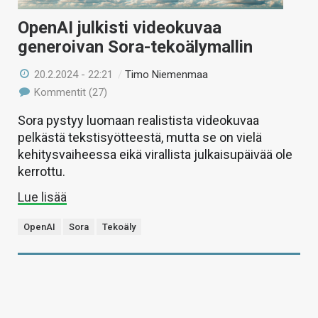
OpenAI julkisti videokuvaa
generoivan Sora-tekoälymallin
20.2.2024 - 22:21
/
Timo Niemenmaa
Kommentit (27)
Sora pystyy luomaan realistista videokuvaa
pelkästä tekstisyötteestä, mutta se on vielä
kehitysvaiheessa eikä virallista julkaisupäivää ole
kerrottu.
Lue lisää
OpenAI
Sora
Tekoäly