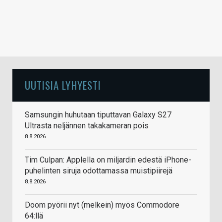
UUTISIA LYHYESTI
Samsungin huhutaan tiputtavan Galaxy S27
Ultrasta neljännen takakameran pois
8.8.2026
Tim Culpan: Applella on miljardin edestä iPhone-
puhelinten siruja odottamassa muistipiirejä
8.8.2026
Doom pyörii nyt (melkein) myös Commodore
64:llä