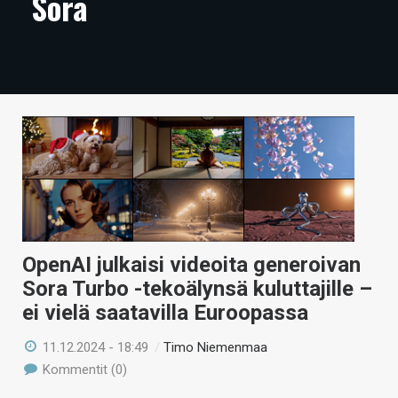
Sora
ARTIKKELIT
VIDEOT
TECHBBS
TIETOA
HINTA.FI
KAUPPA
VAIHDA TEEMA
OpenAI julkaisi videoita generoivan
Sora Turbo -tekoälynsä kuluttajille –
ei vielä saatavilla Euroopassa
HAKU
11.12.2024 - 18:49
/
Timo Niemenmaa
Kommentit (0)