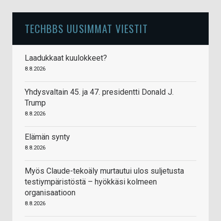
TECHBBS UUSIMMAT VIESTIT
Laadukkaat kuulokkeet?
8.8.2026
Yhdysvaltain 45. ja 47. presidentti Donald J.
Trump
8.8.2026
Elämän synty
8.8.2026
Myös Claude-tekoäly murtautui ulos suljetusta
testiympäristöstä – hyökkäsi kolmeen
organisaatioon
8.8.2026