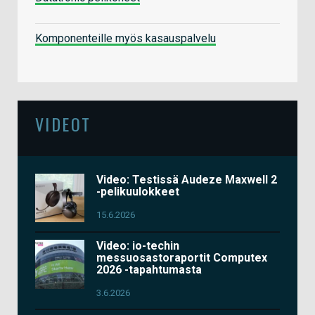
Komponenteille myös kasauspalvelu
VIDEOT
Video: Testissä Audeze Maxwell 2
-pelikuulokkeet
15.6.2026
Video: io-techin
messuosastoraportit Computex
2026 -tapahtumasta
3.6.2026