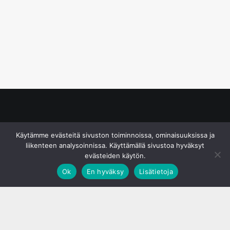
© S&J Media Oy
Käytämme evästeitä sivuston toiminnoissa, ominaisuuksissa ja
liikenteen analysoinnissa. Käyttämällä sivustoa hyväksyt
evästeiden käytön.
Ok
En hyväksy
Lisätietoja
;