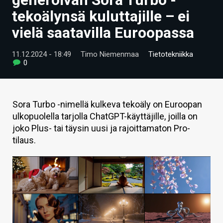
ARTIKKELIT
tekoälynsä kuluttajille – ei
vielä saatavilla Euroopassa
VIDEOT
TECHBBS
11.12.2024 - 18:49
Timo Niemenmaa
Tietotekniikka
0
TIETOA
HINTA.FI
Sora Turbo -nimellä kulkeva tekoäly on Euroopan
ulkopuolella tarjolla ChatGPT-käyttäjille, joilla on
KAUPPA
joko Plus- tai täysin uusi ja rajoittamaton Pro-
VAIHDA TEEMA
tilaus.
HAKU