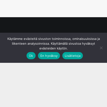
© S&J Media Oy
Käytämme evästeitä sivuston toiminnoissa, ominaisuuksissa ja
liikenteen analysoinnissa. Käyttämällä sivustoa hyväksyt
evästeiden käytön.
Ok
En hyväksy
Lisätietoja
;