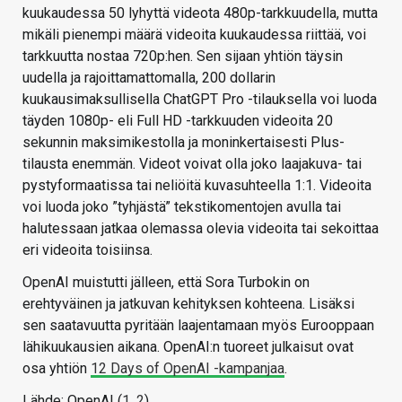
kuukaudessa 50 lyhyttä videota 480p-tarkkuudella, mutta
mikäli pienempi määrä videoita kuukaudessa riittää, voi
tarkkuutta nostaa 720p:hen. Sen sijaan yhtiön täysin
uudella ja rajoittamattomalla, 200 dollarin
kuukausimaksullisella ChatGPT Pro -tilauksella voi luoda
täyden 1080p- eli Full HD -tarkkuuden videoita 20
sekunnin maksimikestolla ja moninkertaisesti Plus-
tilausta enemmän. Videot voivat olla joko laajakuva- tai
pystyformaatissa tai neliöitä kuvasuhteella 1:1. Videoita
voi luoda joko ”tyhjästä” tekstikomentojen avulla tai
halutessaan jatkaa olemassa olevia videoita tai sekoittaa
eri videoita toisiinsa.
OpenAI muistutti jälleen, että Sora Turbokin on
erehtyväinen ja jatkuvan kehityksen kohteena. Lisäksi
sen saatavuutta pyritään laajentamaan myös Eurooppaan
lähikuukausien aikana. OpenAI:n tuoreet julkaisut ovat
osa yhtiön
12 Days of OpenAI -kampanjaa
.
Lähde: OpenAI (
1
,
2
)