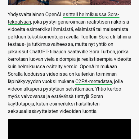
Yhdysvaltalainen OpenAI
esitteli helmikuussa Sora-
tekoälyään
, joka pystyi generoimaan realistisen näköisiä
vidoeita esimerkiksi ihmisistä, eläimistä tai maisemista
pelkkien tekstikomentojen avulla. Tuolloin Sora oli lähinnä
testaus- ja tutkimusvaiheessa, mutta nyt yhtiö on
julkaissut ChatGPT-tilaajien saataville Sora Turbon, jonka
kerrotaan luovan vielä aidompia ja realistisempia videoita
kuin helmikuussa esitelty versio. OpenAI:n mukaan
Soralla luoduissa videoissa on kuitenkin toiminnan
läpinäkyvyyden vuoksi mukana
C2PA-metadataa
, jolla
videon alkuperä pystytään selvittämään. Yhtiö kertoo
myös valvovansa ja estävänsä tiettyjä Soran
käyttötapoja, kuten esimerkiksi haitallisten
seksuaalissävytteisten videoiden luontia.