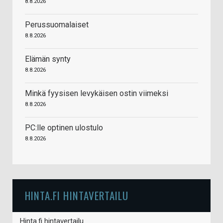
8.8.2026
Perussuomalaiset
8.8.2026
Elämän synty
8.8.2026
Minkä fyysisen levykäisen ostin viimeksi
8.8.2026
PC:lle optinen ulostulo
8.8.2026
HINTA.FI HINTAVERTAILU
Hinta.fi hintavertailu