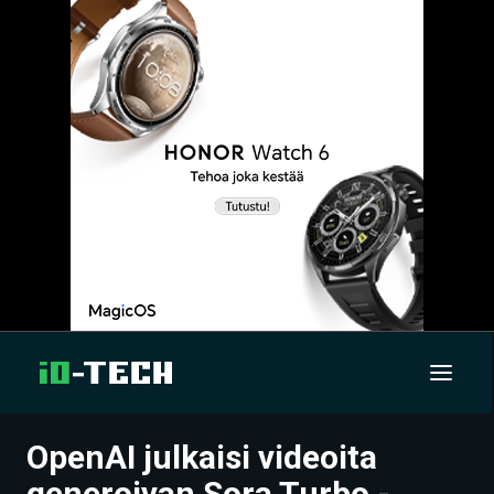
OpenAI julkaisi videoita
UUTISET
generoivan Sora Turbo -