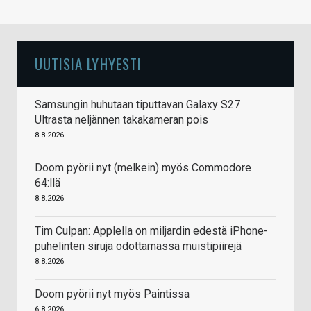
UUTISIA LYHYESTI
Samsungin huhutaan tiputtavan Galaxy S27
Ultrasta neljännen takakameran pois
8.8.2026
Doom pyörii nyt (melkein) myös Commodore
64:llä
8.8.2026
Tim Culpan: Applella on miljardin edestä iPhone-
puhelinten siruja odottamassa muistipiirejä
8.8.2026
Doom pyörii nyt myös Paintissa
6.8.2026