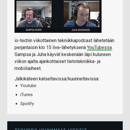
io-techin viikottainen tekniikkapodcast lähetetään
perjantaisin klo 15 live-lähetyksenä
YouTubessa
.
Sampsa ja Juha käyvät keskenään läpi kuluneen
viikon ajalta ajankohtaiset tietotekniikka- ja
mobiiliaiheet.
Jälkikäteen katseltavissa/kuunneltavissa:
Youtube
iTunes
Spotify