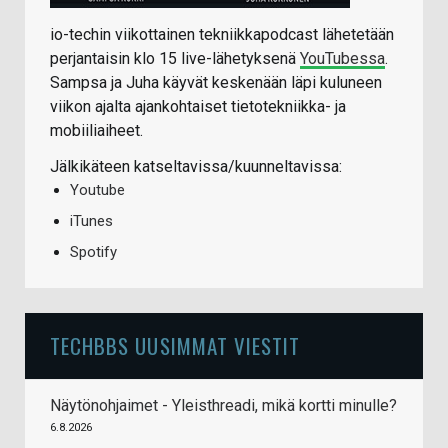
io-techin viikottainen tekniikkapodcast lähetetään
perjantaisin klo 15 live-lähetyksenä
YouTubessa
.
Sampsa ja Juha käyvät keskenään läpi kuluneen
viikon ajalta ajankohtaiset tietotekniikka- ja
mobiiliaiheet.
Jälkikäteen katseltavissa/kuunneltavissa:
Youtube
iTunes
Spotify
TECHBBS UUSIMMAT VIESTIT
Näytönohjaimet - Yleisthreadi, mikä kortti minulle?
6.8.2026