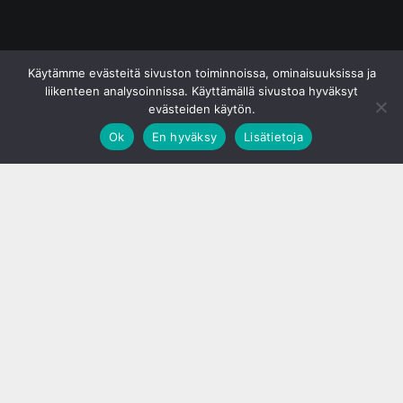
© S&J Media Oy
Käytämme evästeitä sivuston toiminnoissa, ominaisuuksissa ja
liikenteen analysoinnissa. Käyttämällä sivustoa hyväksyt
evästeiden käytön.
Ok
En hyväksy
Lisätietoja
;