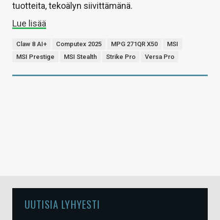
tuotteita, tekoälyn siivittämänä.
Lue lisää
Claw 8 AI+
Computex 2025
MPG 271QR X50
MSI
MSI Prestige
MSI Stealth
Strike Pro
Versa Pro
UUTISIA LYHYESTI