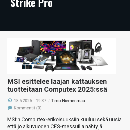
Strike Pro
ARTIKKELIT
VIDEOT
TECHBBS
TIETOA
HINTA.FI
KAUPPA
VAIHDA TEEMA
MSI esittelee laajan kattauksen
tuotteitaan Computex 2025:ssä
18.5.2025 - 19:37
/
Timo Niemenmaa
Kommentit (0)
HAKU
MSI:n Computex-erikoisuuksiin kuuluu sekä uusia
että jo alkuvuoden CES-messuilla nähtyjä