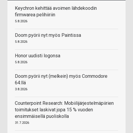
Keychron kehittää avoimen lähdekoodin
firmwarea pelihiiriin
5.8.2026
Doom pyörii nyt myös Paintissa
5.8.2026
Honor uudisti logonsa
5.8.2026
Doom pyörii nyt (melkein) myös Commodore
64:llä
3.8.2026
Counterpoint Research: Mobiilijärjestelmäpiirien
toimitukset laskivat jopa 15 % vuoden
ensimmäisellä puoliskolla
31.7.2026