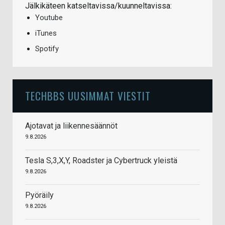
Jälkikäteen katseltavissa/kuunneltavissa:
Youtube
iTunes
Spotify
TECHBBS UUSIMMAT VIESTIT
Ajotavat ja liikennesäännöt
9.8.2026
Tesla S,3,X,Y, Roadster ja Cybertruck yleistä
9.8.2026
Pyöräily
9.8.2026