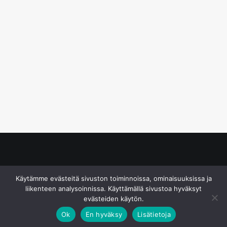
© S&J Media Oy
Käytämme evästeitä sivuston toiminnoissa, ominaisuuksissa ja
liikenteen analysoinnissa. Käyttämällä sivustoa hyväksyt
evästeiden käytön.
Ok
En hyväksy
Lisätietoja