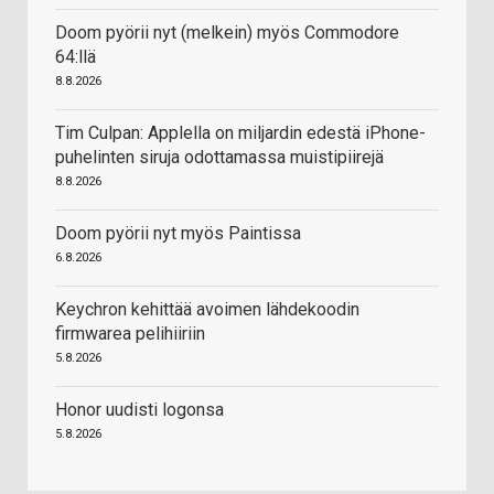
Doom pyörii nyt (melkein) myös Commodore
64:llä
8.8.2026
Tim Culpan: Applella on miljardin edestä iPhone-
puhelinten siruja odottamassa muistipiirejä
8.8.2026
Doom pyörii nyt myös Paintissa
6.8.2026
Keychron kehittää avoimen lähdekoodin
firmwarea pelihiiriin
5.8.2026
Honor uudisti logonsa
5.8.2026