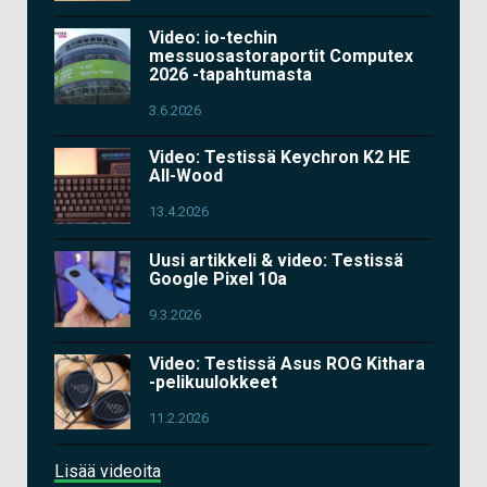
Video: io-techin
messuosastoraportit Computex
2026 -tapahtumasta
3.6.2026
Video: Testissä Keychron K2 HE
All-Wood
13.4.2026
Uusi artikkeli & video: Testissä
Google Pixel 10a
9.3.2026
Video: Testissä Asus ROG Kithara
-pelikuulokkeet
11.2.2026
Lisää videoita