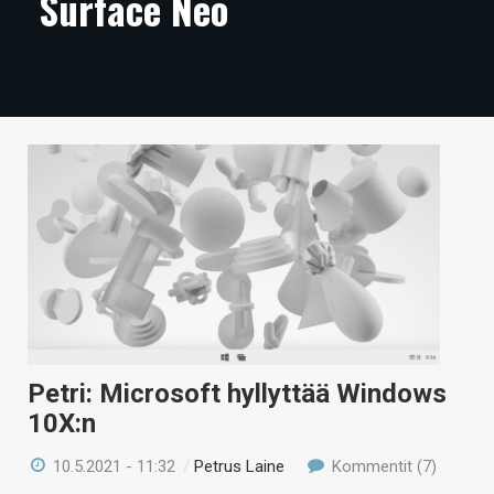
Surface Neo
ARTIKKELIT
VIDEOT
TECHBBS
TIETOA
HINTA.FI
KAUPPA
VAIHDA TEEMA
Petri: Microsoft hyllyttää Windows
HAKU
10X:n
10.5.2021 - 11:32
/
Petrus Laine
Kommentit (7)