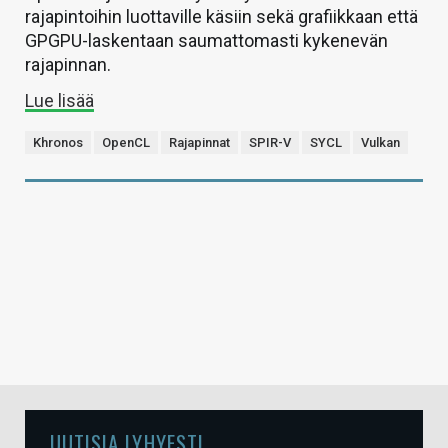
rajapintoihin luottaville käsiin sekä grafiikkaan että
GPGPU-laskentaan saumattomasti kykenevän
rajapinnan.
Lue lisää
Khronos
OpenCL
Rajapinnat
SPIR-V
SYCL
Vulkan
UUTISIA LYHYESTI