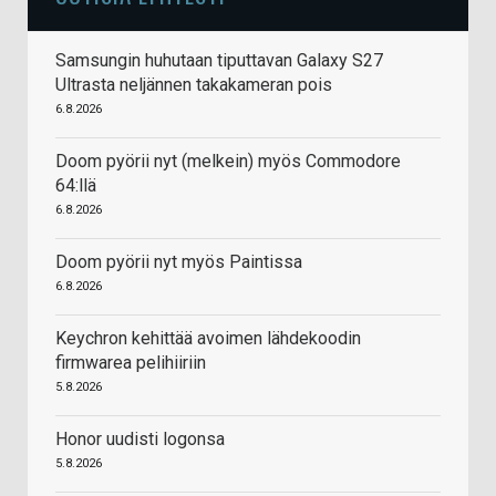
Samsungin huhutaan tiputtavan Galaxy S27
Ultrasta neljännen takakameran pois
6.8.2026
Doom pyörii nyt (melkein) myös Commodore
64:llä
6.8.2026
Doom pyörii nyt myös Paintissa
6.8.2026
Keychron kehittää avoimen lähdekoodin
firmwarea pelihiiriin
5.8.2026
Honor uudisti logonsa
5.8.2026