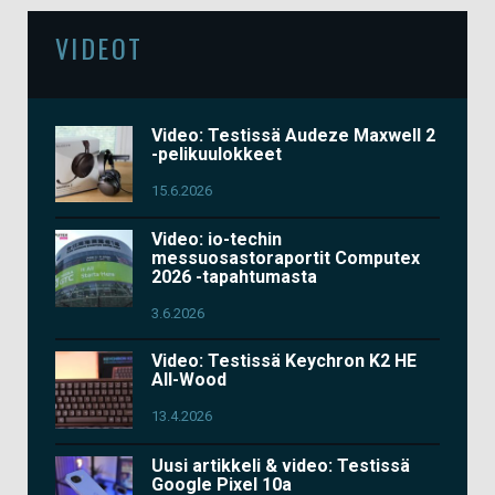
VIDEOT
Video: Testissä Audeze Maxwell 2
-pelikuulokkeet
15.6.2026
Video: io-techin
messuosastoraportit Computex
2026 -tapahtumasta
3.6.2026
Video: Testissä Keychron K2 HE
All-Wood
13.4.2026
Uusi artikkeli & video: Testissä
Google Pixel 10a