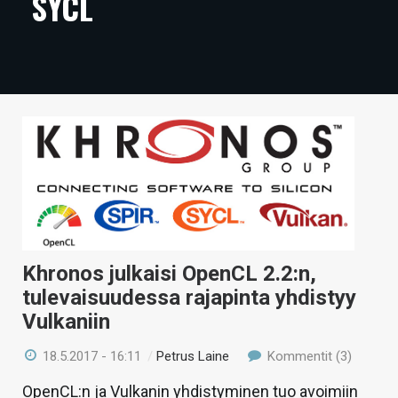
SYCL
ARTIKKELIT
VIDEOT
TECHBBS
TIETOA
HINTA.FI
KAUPPA
VAIHDA TEEMA
Khronos julkaisi OpenCL 2.2:n,
tulevaisuudessa rajapinta yhdistyy
Vulkaniin
HAKU
18.5.2017 - 16:11
/
Petrus Laine
Kommentit (3)
OpenCL:n ja Vulkanin yhdistyminen tuo avoimiin