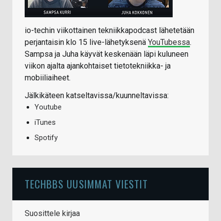
io-techin viikottainen tekniikkapodcast lähetetään
perjantaisin klo 15 live-lähetyksenä
YouTubessa
.
Sampsa ja Juha käyvät keskenään läpi kuluneen
viikon ajalta ajankohtaiset tietotekniikka- ja
mobiiliaiheet.
Jälkikäteen katseltavissa/kuunneltavissa:
Youtube
iTunes
Spotify
TECHBBS UUSIMMAT VIESTIT
Suosittele kirjaa