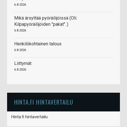
6.8.2026
Mikä ärsyttää pyöräilijöissä (Oli:
Kilpapyöräilijöiden "pakat"..)
6.8.2026
Henkilökohtainen talous
6.8.2026
Liittymät
6.8.2026
HINTA.FI HINTAVERTAILU
Hinta.fi hintavertailu