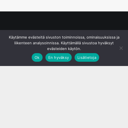
© S&J Media Oy
Käytämme evästeitä sivuston toiminnoissa, ominaisuuksissa ja
liikenteen analysoinnissa. Käyttämällä sivustoa hyväksyt
evästeiden käytön.
Ok
En hyväksy
Lisätietoja
;