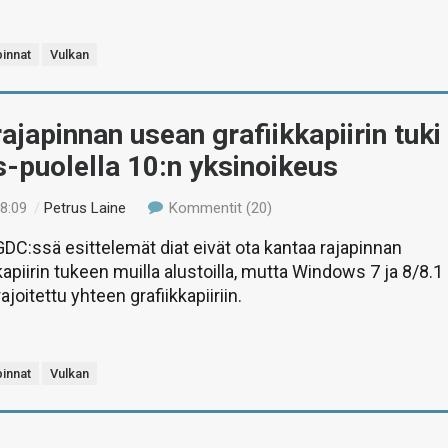
pinnat
Vulkan
ajapinnan usean grafiikkapiirin tuki
-puolella 10:n yksinoikeus
18:09
/
Petrus Laine
Kommentit (20)
C:ssä esittelemät diat eivät ota kantaa rajapinnan
kapiirin tukeen muilla alustoilla, mutta Windows 7 ja 8/8.1
ajoitettu yhteen grafiikkapiiriin.
pinnat
Vulkan