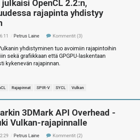
julkaisi OpenCL 2.2:n,
uudessa rajapinta yhdistyy
n
16:11
/
Petrus Laine
Kommentit (3)
ulkanin yhdistyminen tuo avoimiin rajapintoihin
äsiin sekä grafiikkaan että GPGPU-laskentaan
i kykenevän rajapinnan.
nCL
Rajapinnat
SPIR-V
SYCL
Vulkan
arkin 3DMark API Overhead -
tuki Vulkan-rajapinnalle
22:29
/
Petrus Laine
Kommentit (2)