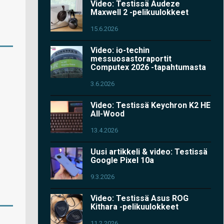
Video: Testissä Audeze
Maxwell 2 -pelikuulokkeet
15.6.2026
Video: io-techin
messuosastoraportit
Computex 2026 -tapahtumasta
3.6.2026
Video: Testissä Keychron K2 HE
All-Wood
13.4.2026
Uusi artikkeli & video: Testissä
Google Pixel 10a
9.3.2026
Video: Testissä Asus ROG
Kithara -pelikuulokkeet
11.2.2026