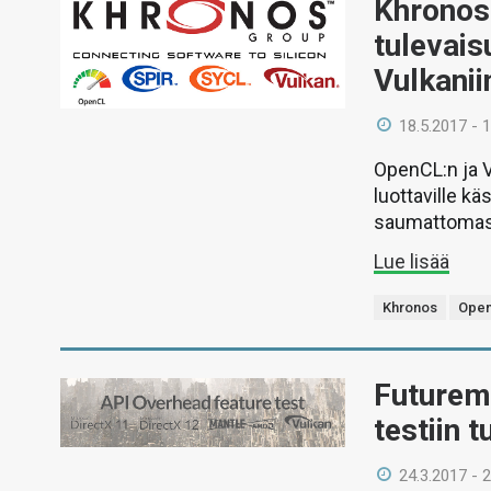
Khronos 
tulevais
Vulkanii
18.5.2017 - 
OpenCL:n ja V
luottaville k
saumattomast
Lue lisää
Khronos
Ope
Futurem
testiin 
24.3.2017 - 