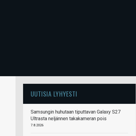
UUTISIA LYHYESTI
Samsungin huhutaan tiputtavan Galaxy S27
Ultrasta neljännen takakameran pois
7.8.2026