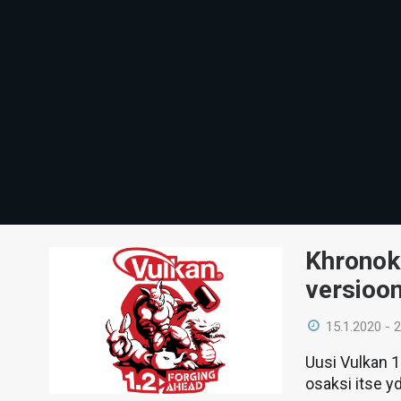
Khronoks
versioon
15.1.2020 - 
Uusi Vulkan 1
osaksi itse yd