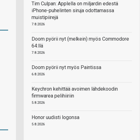
Tim Culpan: Applella on miljardin edestä
iPhone-puhelinten siruja odottamassa
muistipiirejä
7.8.2026
Doom pyörii nyt (melkein) myös Commodore
64:llä
7.8.2026
Doom pyörii nyt myös Paintissa
6.8.2026
Keychron kehittää avoimen lähdekoodin
firmwarea pelihiiriin
5.8.2026
Honor uudisti logonsa
5.8.2026