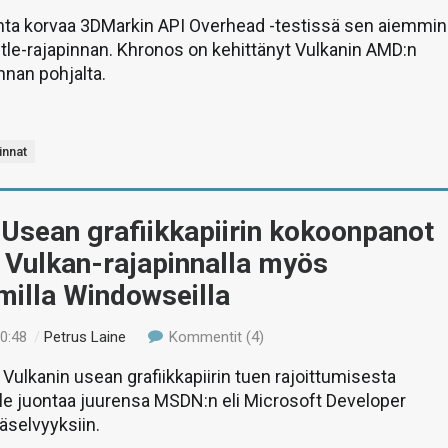
inta korvaa 3DMarkin API Overhead -testissä sen aiemmin
le-rajapinnan. Khronos on kehittänyt Vulkanin AMD:n
nnan pohjalta.
innat
 Usean grafiikkapiirin kokoonpanot
 Vulkan-rajapinnalla myös
illa Windowseilla
20:48
/
Petrus Laine
Kommentit (4)
 Vulkanin usean grafiikkapiirin tuen rajoittumisesta
le juontaa juurensa MSDN:n eli Microsoft Developer
äselvyyksiin.