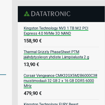
Kingston Technology NV3 1 TB M.2 PCI
Express 4.0 NVMe 3D NAND
158,90 €
Thermal Grizzly PhaseSheet PTM
jäähdytyslevyn yhdiste Lämpöalusta 2 g
13,90 €
Corsair Vengeance CMK32GX5M2B6000C38
muistimoduuli 32 GB 2 x 16 GB DDR5 6000
MHz
479,90 €
Kingston Technology FURY Beast