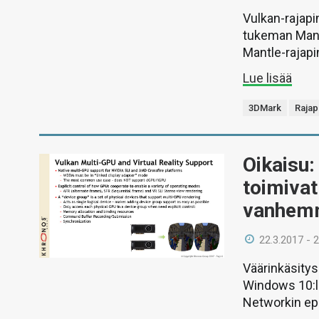
Vulkan-rajap
tukeman Mant
Mantle-rajapi
Lue lisää
3DMark
Rajap
Oikaisu:
toimivat
vanhemm
22.3.2017 - 
Väärinkäsitys
Windows 10:l
Networkin ep