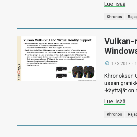
Lue lisää
Khronos
Raja
Vulkan-r
Windows
17.3.2017 - 
Khronoksen GD
usean grafiik
-käyttäjät on r
Lue lisää
Khronos
Raja