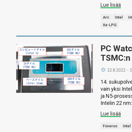
Lue lisää
Arc
Intel
In
Xe-LPG
PC Watc
TSMC:n k
22.8.2022 - 
14. sukupolv
vain yksi Int
ja N5-prosess
Intelin 22 nm:
Lue lisää
Foveros
Intel