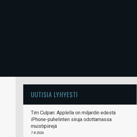
UUTISIA LYHYESTI
Tim Culpan: Applella on miljardin edestä
iPhone-puhelinten siruja odottamassa
muistipiirejä
7.8.2026