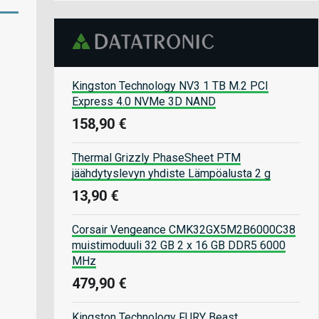
Kingston Technology NV3 1 TB M.2 PCI
Express 4.0 NVMe 3D NAND
158,90 €
Thermal Grizzly PhaseSheet PTM
jäähdytyslevyn yhdiste Lämpöalusta 2 g
13,90 €
Corsair Vengeance CMK32GX5M2B6000C38
muistimoduuli 32 GB 2 x 16 GB DDR5 6000
MHz
479,90 €
Kingston Technology FURY Beast