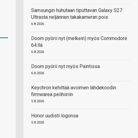
Samsungin huhutaan tiputtavan Galaxy S27
Ultrasta neljännen takakameran pois
6.8.2026
Doom pyörii nyt (melkein) myös Commodore
64:llä
6.8.2026
Doom pyörii nyt myös Paintissa
6.8.2026
Keychron kehittää avoimen lähdekoodin
firmwarea pelihiiriin
5.8.2026
Honor uudisti logonsa
5.8.2026