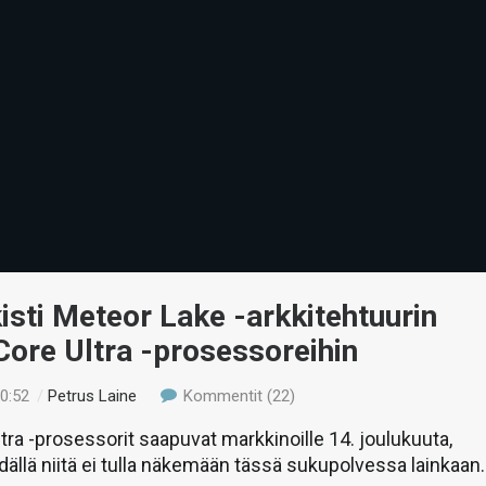
lkisti Meteor Lake -arkkitehtuurin
 Core Ultra -prosessoreihin
00:52
/
Petrus Laine
Kommentit (22)
tra -prosessorit saapuvat markkinoille 14. joulukuuta,
ällä niitä ei tulla näkemään tässä sukupolvessa lainkaan.