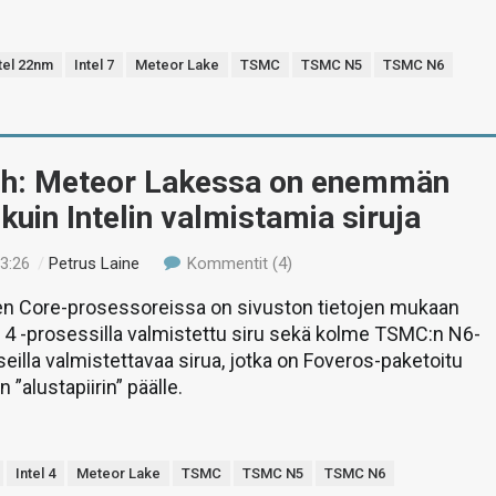
tel 22nm
Intel 7
Meteor Lake
TSMC
TSMC N5
TSMC N6
h: Meteor Lakessa on enemmän
uin Intelin valmistamia siruja
23:26
/
Petrus Laine
Kommentit (4)
en Core-prosessoreissa on sivuston tietojen mukaan
el 4 -prosessilla valmistettu siru sekä kolme TSMC:n N6-
eilla valmistettavaa sirua, jotka on Foveros-paketoitu
n ”alustapiirin” päälle.
Intel 4
Meteor Lake
TSMC
TSMC N5
TSMC N6