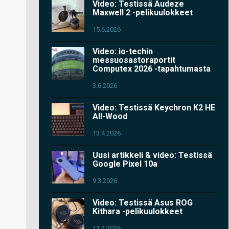
Video: Testissä Audeze
Maxwell 2 -pelikuulokkeet
15.6.2026
Video: io-techin
messuosastoraportit
Computex 2026 -tapahtumasta
3.6.2026
Video: Testissä Keychron K2 HE
All-Wood
13.4.2026
Uusi artikkeli & video: Testissä
Google Pixel 10a
9.3.2026
Video: Testissä Asus ROG
Kithara -pelikuulokkeet
11.2.2026