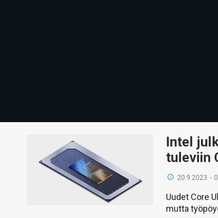
Intel ju
tuleviin
20.9.2023 - 
Uudet Core Ul
mutta työpöyd