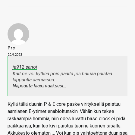
Prc
20.9.2023
ja912 sanoi
Kait ne voi kytkeä pois päältä jos haluaa paistaa
läppärillä aamiaisen.
Napsauta laajentaaksesi…
Kyllä tällä duunin P & E core paske virityksellä paistuu
aamianen E-ytimet enabloitunakin. Vähän kun tekee
raskaampia hommia, niin edes luvattu base clock ei pidä
paikkaansa, kun tuo kivi paistuu tuonne kuorien sisälle.
Akkukesto olematon … Voi kun ois vaihtoehtona duunissa