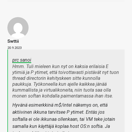
Swttii
20.9.2023
prc sanoi
Hmm. Tuli mieleen kun nyt on kaksia erilaisia E
ytimiä ja P ytimet, että toivottavasti pistävät nyt tuon
thread directorin kehityskeen sitte kunnolla
paukkuja. Työkoneella kun ajelle kaikkea jänää
kummallista ja virtualikoneita, niin tuota saa olla
monen softan kohdalla paimentamassa ihan itse.
Hyvänä esimerkkinä m$/intel näkemys on, että
aktiivinen ikkuna tarvitsee P ytimet. Entäs jos
softalla ei ole ikkunaa ollenkaan, tai VM teke jotain
samalla kun käyttäjä koplaa host OS:n softia. Ja