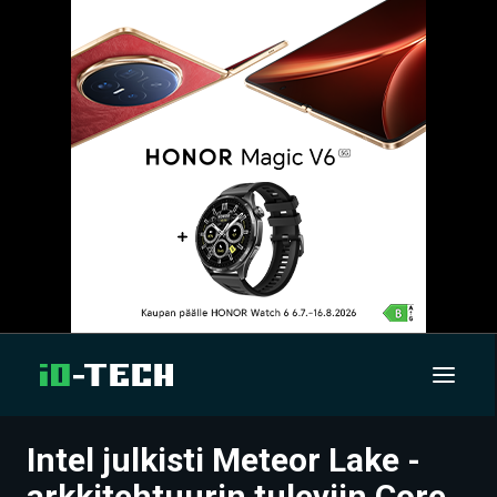
Intel julkisti Meteor Lake -
UUTISET
arkkitehtuurin tuleviin Core