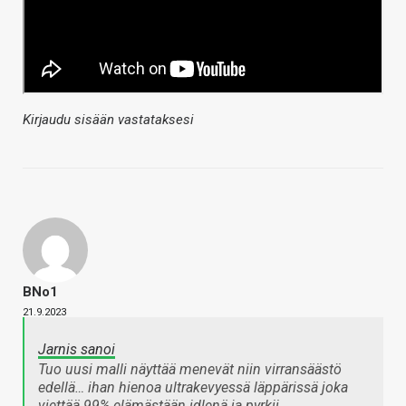
Kirjaudu sisään vastataksesi
BNo1
21.9.2023
Jarnis sanoi
Tuo uusi malli näyttää menevät niin virransäästö
edellä… ihan hienoa ultrakevyessä läppärissä joka
viettää 99% elämästään idlenä ja pyrkii