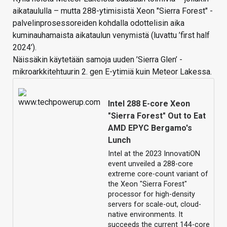
aikataululla – mutta 288-ytimisistä Xeon "Sierra Forest" -
palvelinprosessoreiden kohdalla odottelisin aika
kuminauhamaista aikataulun venymistä (luvattu ’first half
2024’).
Näissäkin käytetään samoja uuden ’Sierra Glen’ -
mikroarkkitehtuurin 2. gen E-ytimiä kuin Meteor Lakessa.
Intel 288 E-core Xeon
"Sierra Forest" Out to Eat
AMD EPYC Bergamo's
Lunch
Intel at the 2023 InnovatiON
event unveiled a 288-core
extreme core-count variant of
the Xeon "Sierra Forest"
processor for high-density
servers for scale-out, cloud-
native environments. It
succeeds the current 144-core