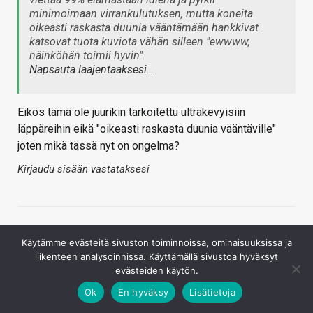
minimoimaan virrankulutuksen, mutta koneita
oikeasti raskasta duunia vääntämään hankkivat
katsovat tuota kuviota vähän silleen "ewwww,
näinköhän toimii hyvin".
Napsauta laajentaaksesi…
Eikös tämä ole juurikin tarkoitettu ultrakevyisiin
läppäreihin eikä "oikeasti raskasta duunia vääntäville"
joten mikä tässä nyt on ongelma?
Kirjaudu sisään vastataksesi
Käytämme evästeitä sivuston toiminnoissa, ominaisuuksissa ja
liikenteen analysoinnissa. Käyttämällä sivustoa hyväksyt
evästeiden käytön.
Ok
En hyväksy
Lisätietoja
Jarnis