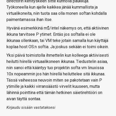
directorin kehityskeen sitte kunnolla paukkuja.
Työkoneella kun ajelle kaikkea jänää kummallista ja
virtualikoneita, niin tuota saa olla monen softan kohdalla
paimentamassa ihan itse.
Hyvänä esimerkkinä m$/intel näkemys on, että aktiivinen
ikkuna tarvitsee P ytimet. Entäs jos softalla ei ole
ikkunaa ollenkaan, tai VM teke jotain samalla kun käyttäjä
koplaa host OS:n softia. Ja joskus sekään ei toimi oikein.
Yksi päivä toimistolla ihmettelin kun kolleega aktiivisesti
heilutti hiirellä virtuaalikoneen ikkunaa. Tiedustelin asiaa,
niin sanoi että kääntyy tuo projektin softa vm linuxissa
10x nopeammin jos hän hiirellä heiluttelee sitä ikkunaa.
Tässä vaiheessa neuvoin miten se pakotetaan vain P
ytimille ja kaikki virransäästö virvelit kuuseen, mutta
lähinnä pointtina että tämän hetkinen säietirehtööri on
aivan täyttä sontaa.
Kirjaudu sisään vastataksesi