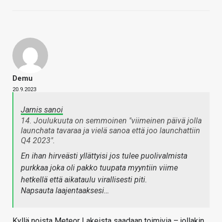
Demu
20.9.2023
Jarnis sanoi
14. Joulukuuta on semmoinen "viimeinen päivä jolla
launchata tavaraa ja vielä sanoa että joo launchattiin
Q4 2023".
En ihan hirveästi yllättyisi jos tulee puolivalmista
purkkaa joka oli pakko tuupata myyntiin viime
hetkellä että aikataulu virallisesti piti.
Napsauta laajentaaksesi…
Kyllä noista Meteor Lakeista saadaan toimivia – jollakin