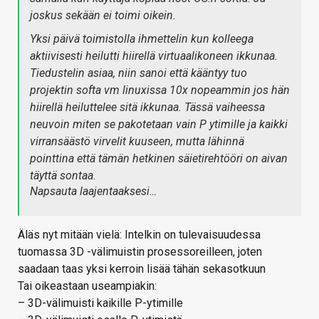
joskus sekään ei toimi oikein.
Yksi päivä toimistolla ihmettelin kun kolleega
aktiivisesti heilutti hiirellä virtuaalikoneen ikkunaa.
Tiedustelin asiaa, niin sanoi että kääntyy tuo
projektin softa vm linuxissa 10x nopeammin jos hän
hiirellä heiluttelee sitä ikkunaa. Tässä vaiheessa
neuvoin miten se pakotetaan vain P ytimille ja kaikki
virransäästö virvelit kuuseen, mutta lähinnä
pointtina että tämän hetkinen säietirehtööri on aivan
täyttä sontaa.
Napsauta laajentaaksesi…
Äläs nyt mitään vielä: Intelkin on tulevaisuudessa
tuomassa 3D -välimuistin prosessoreilleen, joten
saadaan taas yksi kerroin lisää tähän sekasotkuun
Tai oikeastaan useampiakin:
– 3D-välimuisti kaikille P-ytimille