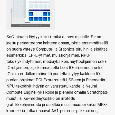
SoC-sirusta löytyy kaikki, mikä ei sovi muualle. Se on
jaettu periaatteessa kahteen osaan, joista ensimmäisellä
on suora yhteys Compute- ja Graphics-siruihin ja sisältää
esimerkiksi LP-E-ytimet, muistiohjaimen, NPU-
tekoälykiihdyttimen, mediayksikön, näyttöohjaimen sekä
IO-ohjaimen, ja jälkimmäisellä taas IO-ohjaimeen sekä
IO-siruun. Jälkimmäiseltä puolelta löytyy kaikkien IO-
puolen ohjaimet PCI Expressistä USB:een ja Ethernetiin.
NPU-tekoälykiihdytin on varustettu kahdella Neural
Compute Engine -yksiköllä ja pienellä omalla Scratchpad-
muistilla. Xe-mediayksikkö on irrotettu
grafiikkaohjaimesta ja sisältää muun muassa kaksi MFX-
koodekkia, jotka osaavat AV1-purun ja -pakkauksen,