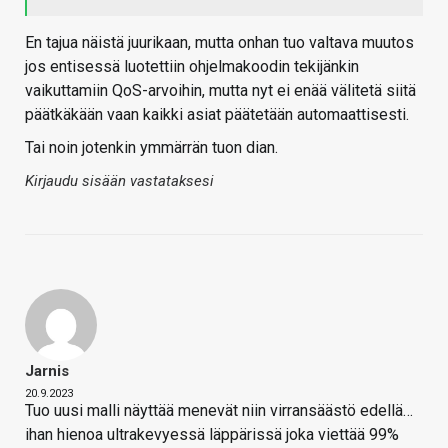
En tajua näistä juurikaan, mutta onhan tuo valtava muutos
jos entisessä luotettiin ohjelmakoodin tekijänkin
vaikuttamiin QoS-arvoihin, mutta nyt ei enää välitetä siitä
päätkäkään vaan kaikki asiat päätetään automaattisesti.
Tai noin jotenkin ymmärrän tuon dian.
Kirjaudu sisään vastataksesi
Jarnis
20.9.2023
Tuo uusi malli näyttää menevät niin virransäästö edellä…
ihan hienoa ultrakevyessä läppärissä joka viettää 99%