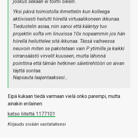
joskus sekään ei toimi oikein.
Yksi päivä toimistolla ihmettelin kun kolleega
aktiivisesti heilutti hiirellä virtuaalikoneen ikkunaa.
Tiedustelin asiaa, niin sanoi että kääntyy tuo
projektin softa vm linuxissa 10x nopeammin jos hän
hiirellä heiluttelee sitä ikkunaa. Tässä vaiheessa
neuvoin miten se pakotetaan vain P ytimille ja kaikki
virransäästö virvelit kuuseen, mutta lähinnä
pointtina että tämän hetkinen säietirehtööri on aivan
täyttä sontaa.
Napsauta laajentaaksesi…
Eipä kukaan tiedä varmaan vielä onko parempi, mutta
ainakin erilainen:
katso liitettä 1177101
Kirjaudu sisään vastataksesi