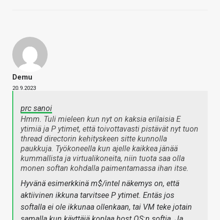
Demu
20.9.2023
prc sanoi
Hmm. Tuli mieleen kun nyt on kaksia erilaisia E
ytimiä ja P ytimet, että toivottavasti pistävät nyt tuon
thread directorin kehityskeen sitte kunnolla
paukkuja. Työkoneella kun ajelle kaikkea jänää
kummallista ja virtualikoneita, niin tuota saa olla
monen softan kohdalla paimentamassa ihan itse.
Hyvänä esimerkkinä m$/intel näkemys on, että
aktiivinen ikkuna tarvitsee P ytimet. Entäs jos
softalla ei ole ikkunaa ollenkaan, tai VM teke jotain
samalla kun käyttäjä koplaa host OS:n softia. Ja