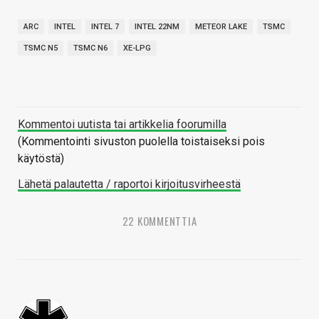
ARC
INTEL
INTEL 7
INTEL 22NM
METEOR LAKE
TSMC
TSMC N5
TSMC N6
XE-LPG
Kommentoi uutista tai artikkelia foorumilla
(Kommentointi sivuston puolella toistaiseksi pois
käytöstä)
Lähetä palautetta / raportoi kirjoitusvirheestä
22 KOMMENTTIA