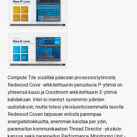
Compute Tile sisältää pääosan prosessoriytimistä.
Redwood Cove -arkkitehtuuriin perustuvia P-ytimiä on
yhteensä kuusi ja Crestmont-arkkitehtuurin E-ytimiä
kahdeksan. Intel ei mennyt syvemmin ydinten
uudistuksiin, mutta totesi yleisluontoisemmalla tasolla
Redwood Coven tarjoavan entistä parempaa
energiatehokkuutta, enemmän kaistaa per ydin,
parannellun kommunikaation Thread Director -yksikön
kanssa sekä parannellun Performance Monitoring Unit -