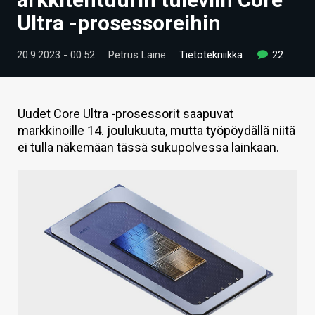
ARTIKKELIT
Ultra -prosessoreihin
VIDEOT
20.9.2023 - 00:52
Petrus Laine
Tietotekniikka
22
TECHBBS
TIETOA
Uudet Core Ultra -prosessorit saapuvat
markkinoille 14. joulukuuta, mutta työpöydällä niitä
HINTA.FI
ei tulla näkemään tässä sukupolvessa lainkaan.
KAUPPA
VAIHDA TEEMA
HAKU