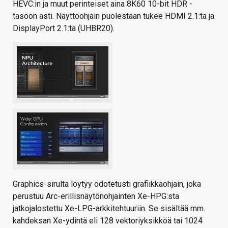
HEVC:in ja muut perinteiset aina 8K60 10-bit HDR -
tasoon asti. Näyttöohjain puolestaan tukee HDMI 2.1:tä ja
DisplayPort 2.1:tä (UHBR20).
Graphics-sirulta löytyy odotetusti grafiikkaohjain, joka
perustuu Arc-erillisnäytönohjainten Xe-HPG:sta
jatkojalostettu Xe-LPG-arkkitehtuuriin. Se sisältää mm.
kahdeksan Xe-ydintä eli 128 vektoriyksikköä tai 1024