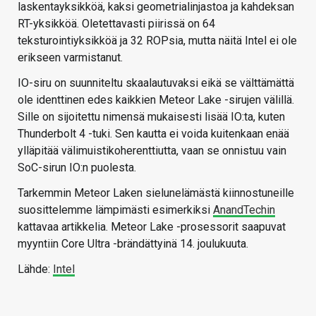
laskentayksikköä, kaksi geometrialinjastoa ja kahdeksan
RT-yksikköä. Oletettavasti piirissä on 64
teksturointiyksikköä ja 32 ROPsia, mutta näitä Intel ei ole
erikseen varmistanut.
IO-siru on suunniteltu skaalautuvaksi eikä se välttämättä
ole identtinen edes kaikkien Meteor Lake -sirujen välillä.
Sille on sijoitettu nimensä mukaisesti lisää IO:ta, kuten
Thunderbolt 4 -tuki. Sen kautta ei voida kuitenkaan enää
ylläpitää välimuistikoherenttiutta, vaan se onnistuu vain
SoC-sirun IO:n puolesta.
Tarkemmin Meteor Laken sielunelämästä kiinnostuneille
suosittelemme lämpimästi esimerkiksi
AnandTechin
kattavaa artikkelia. Meteor Lake -prosessorit saapuvat
myyntiin Core Ultra -brändättyinä 14. joulukuuta.
Lähde:
Intel