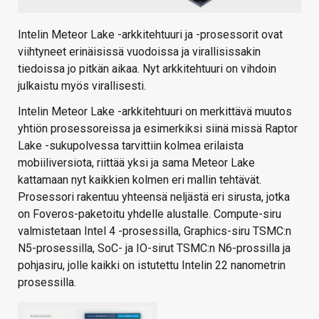
Intelin Meteor Lake -arkkitehtuuri ja -prosessorit ovat
viihtyneet erinäisissä vuodoissa ja virallisissakin
tiedoissa jo pitkän aikaa. Nyt arkkitehtuuri on vihdoin
julkaistu myös virallisesti.
Intelin Meteor Lake -arkkitehtuuri on merkittävä muutos
yhtiön prosessoreissa ja esimerkiksi siinä missä Raptor
Lake -sukupolvessa tarvittiin kolmea erilaista
mobiiliversiota, riittää yksi ja sama Meteor Lake
kattamaan nyt kaikkien kolmen eri mallin tehtävät.
Prosessori rakentuu yhteensä neljästä eri sirusta, jotka
on Foveros-paketoitu yhdelle alustalle. Compute-siru
valmistetaan Intel 4 -prosessilla, Graphics-siru TSMC:n
N5-prosessilla, SoC- ja IO-sirut TSMC:n N6-prossilla ja
pohjasiru, jolle kaikki on istutettu Intelin 22 nanometrin
prosessilla.