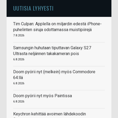
UUTISIA LYHYESTI
Tim Culpan: Applella on miljardin edestä iPhone-
puhelinten siruja odottamassa muistipiirejä
7.8.2026
Samsungin huhutaan tiputtavan Galaxy S27
Ultrasta neljännen takakameran pois
6.8.2026
Doom pyörii nyt (melkein) myös Commodore
64:llä
6.8.2026
Doom pyörii nyt myös Paintissa
6.8.2026
Keychron kehittää avoimen lähdekoodin