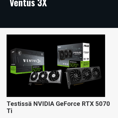
Ventus 3X
ARTIKKELIT
VIDEOT
TECHBBS
TIETOA
HINTA.FI
KAUPPA
VAIHDA TEEMA
HAKU
Testissä NVIDIA GeForce RTX 5070
Ti