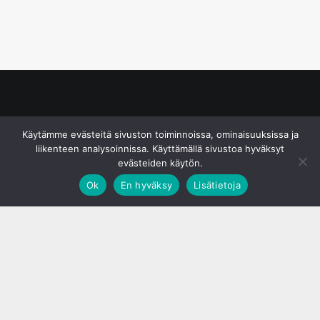
© S&J Media Oy
Käytämme evästeitä sivuston toiminnoissa, ominaisuuksissa ja
liikenteen analysoinnissa. Käyttämällä sivustoa hyväksyt
evästeiden käytön.
Ok
En hyväksy
Lisätietoja
;