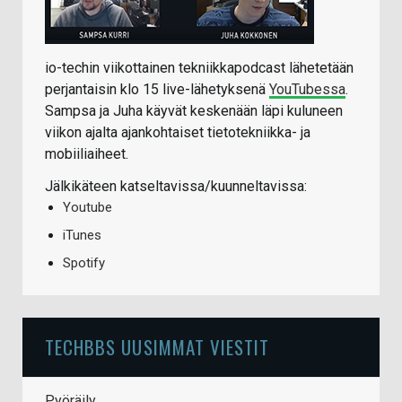
io-techin viikottainen tekniikkapodcast lähetetään
perjantaisin klo 15 live-lähetyksenä
YouTubessa
.
Sampsa ja Juha käyvät keskenään läpi kuluneen
viikon ajalta ajankohtaiset tietotekniikka- ja
mobiiliaiheet.
Jälkikäteen katseltavissa/kuunneltavissa:
Youtube
iTunes
Spotify
TECHBBS UUSIMMAT VIESTIT
Pyöräily