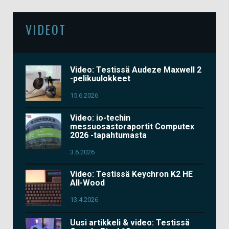
VIDEOT
Video: Testissä Audeze Maxwell 2
-pelikuulokkeet
15.6.2026
Video: io-techin
messuosastoraportit Computex
2026 -tapahtumasta
3.6.2026
Video: Testissä Keychron K2 HE
All-Wood
13.4.2026
Uusi artikkeli & video: Testissä