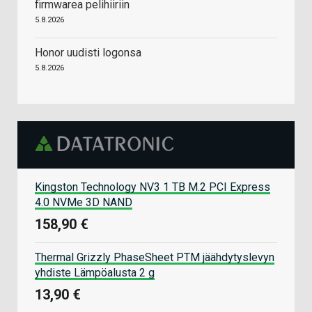
firmwarea pelihiiriin
5.8.2026
Honor uudisti logonsa
5.8.2026
Kingston Technology NV3 1 TB M.2 PCI Express
4.0 NVMe 3D NAND
158,90 €
Thermal Grizzly PhaseSheet PTM jäähdytyslevyn
yhdiste Lämpöalusta 2 g
13,90 €