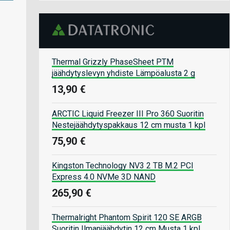
Thermal Grizzly PhaseSheet PTM
jäähdytyslevyn yhdiste Lämpöalusta 2 g
13,90 €
ARCTIC Liquid Freezer III Pro 360 Suoritin
Nestejäähdytyspakkaus 12 cm musta 1 kpl
75,90 €
Kingston Technology NV3 2 TB M.2 PCI
Express 4.0 NVMe 3D NAND
265,90 €
Thermalright Phantom Spirit 120 SE ARGB
Suoritin Ilmanjäähdytin 12 cm Musta 1 kpl