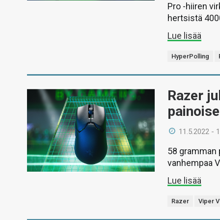
Pro -hiiren v
hertsistä 4000
Lue lisää
HyperPolling
Razer ju
painoise
11.5.2022 - 
58 gramman p
vanhempaa Vip
Lue lisää
Razer
Viper V