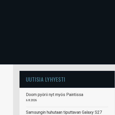
UUTISIA LYHYESTI
Doom pyörii nyt myös Paintissa
6.8.2026
Samsungin huhutaan tiputtavan Galaxy S27