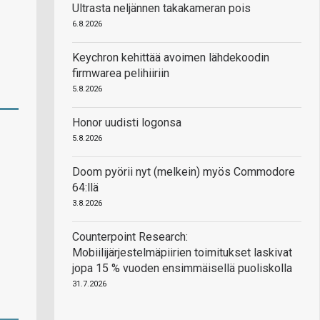
Ultrasta neljännen takakameran pois
6.8.2026
Keychron kehittää avoimen lähdekoodin
firmwarea pelihiiriin
5.8.2026
Honor uudisti logonsa
5.8.2026
Doom pyörii nyt (melkein) myös Commodore
64:llä
3.8.2026
Counterpoint Research:
Mobiilijärjestelmäpiirien toimitukset laskivat
jopa 15 % vuoden ensimmäisellä puoliskolla
31.7.2026