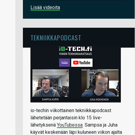
Lisää videoita
TEKNIIKKAPODCAST
io-techin viikottainen tekniikkapodcast
lähetetään perjantaisin klo 15 live-
lähetyksenä
YouTubessa
. Sampsa ja Juha
käyvät keskenään läpi kuluneen viikon ajalta