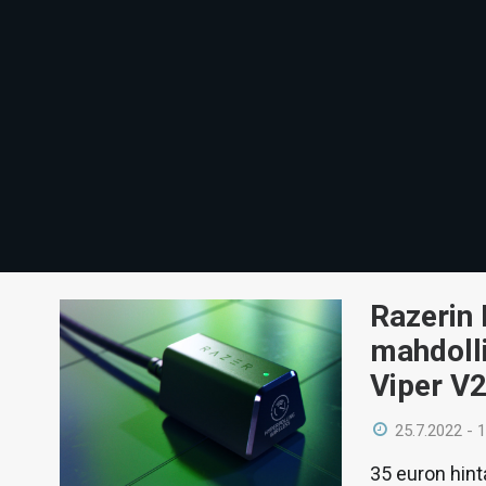
Razerin 
mahdoll
Viper V2
25.7.2022 - 
35 euron hint