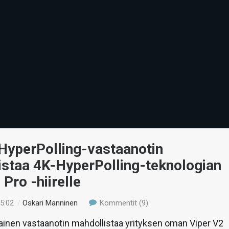
HyperPolling-vastaanotin
istaa 4K-HyperPolling-teknologian
 Pro -hiirelle
15:02
/
Oskari Manninen
Kommentit (9)
ainen vastaanotin mahdollistaa yrityksen oman Viper V2