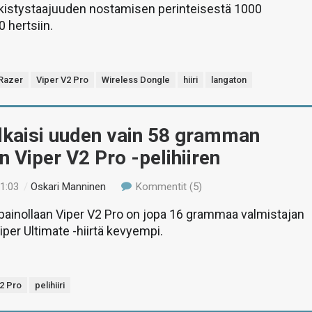
irkistystaajuuden nostamisen perinteisestä 1000
 hertsiin.
Razer
Viper V2 Pro
Wireless Dongle
hiiri
langaton
lkaisi uuden vain 58 gramman
n Viper V2 Pro -pelihiiren
11:03
/
Oskari Manninen
Kommentit (5)
ainollaan Viper V2 Pro on jopa 16 grammaa valmistajan
er Ultimate -hiirtä kevyempi.
2 Pro
pelihiiri