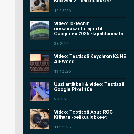
Maxwell 2 -pelikuulokkeet
15.6.2026
Video: io-techin
messuosastoraportit
Computex 2026 -tapahtumasta
3.6.2026
Video: Testissä Keychron K2 HE
All-Wood
13.4.2026
Uusi artikkeli & video: Testissä
Google Pixel 10a
9.3.2026
Video: Testissä Asus ROG
Kithara -pelikuulokkeet
11.2.2026