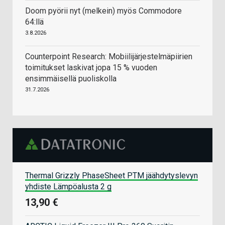
Doom pyörii nyt (melkein) myös Commodore
64:llä
3.8.2026
Counterpoint Research: Mobiilijärjestelmäpiirien
toimitukset laskivat jopa 15 % vuoden
ensimmäisellä puoliskolla
31.7.2026
Thermal Grizzly PhaseSheet PTM jäähdytyslevyn
yhdiste Lämpöalusta 2 g
13,90 €