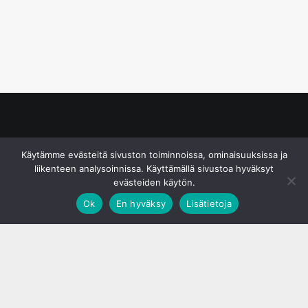
© S&J Media Oy
Käytämme evästeitä sivuston toiminnoissa, ominaisuuksissa ja
liikenteen analysoinnissa. Käyttämällä sivustoa hyväksyt
evästeiden käytön.
Ok
En hyväksy
Lisätietoja
;