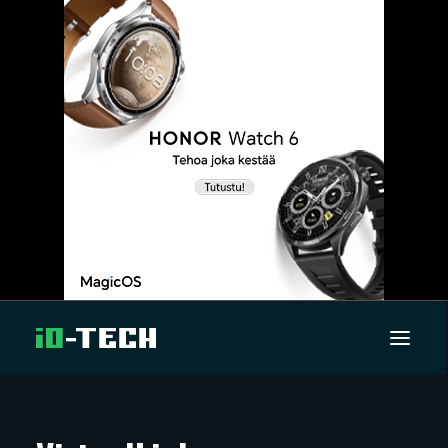
UUTISET