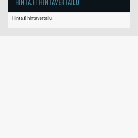
HINTA.FI HINTAVERTAILU
Hinta.fi hintavertailu