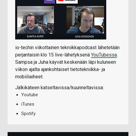
io-techin viikottainen tekniikkapodcast lähetetään
perjantaisin klo 15 live-lähetyksenä
YouTubessa
.
Sampsa ja Juha käyvät keskenään läpi kuluneen
viikon ajalta ajankohtaiset tietotekniikka- ja
mobiiliaiheet.
Jälkikäteen katseltavissa/kuunneltavissa:
Youtube
iTunes
Spotify