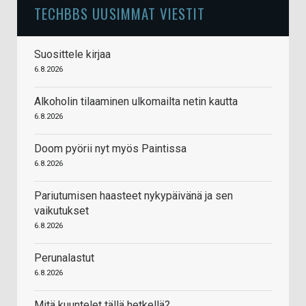
TECHBBS UUSIMMAT VIESTIT
Suosittele kirjaa
6.8.2026
Alkoholin tilaaminen ulkomailta netin kautta
6.8.2026
Doom pyörii nyt myös Paintissa
6.8.2026
Pariutumisen haasteet nykypäivänä ja sen
vaikutukset
6.8.2026
Perunalastut
6.8.2026
Mitä kuuntelet tällä hetkellä?