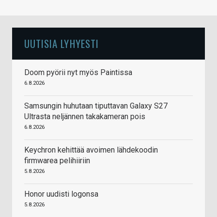
UUTISIA LYHYESTI
Doom pyörii nyt myös Paintissa
6.8.2026
Samsungin huhutaan tiputtavan Galaxy S27
Ultrasta neljännen takakameran pois
6.8.2026
Keychron kehittää avoimen lähdekoodin
firmwarea pelihiiriin
5.8.2026
Honor uudisti logonsa
5.8.2026