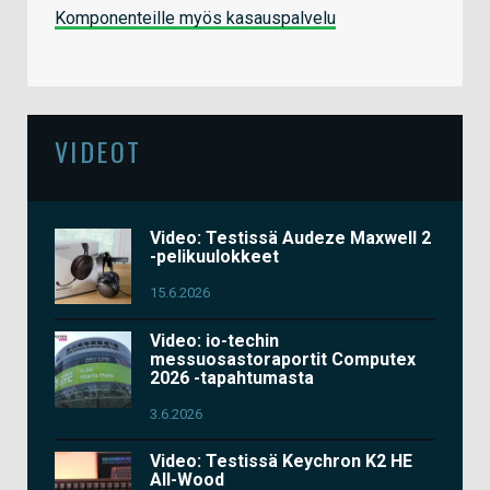
Komponenteille myös kasauspalvelu
VIDEOT
Video: Testissä Audeze Maxwell 2
-pelikuulokkeet
15.6.2026
Video: io-techin
messuosastoraportit Computex
2026 -tapahtumasta
3.6.2026
Video: Testissä Keychron K2 HE
All-Wood