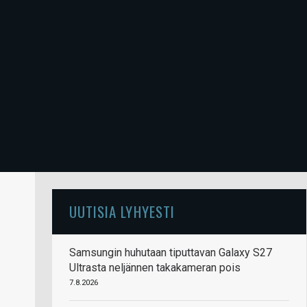
UUTISIA LYHYESTI
Samsungin huhutaan tiputtavan Galaxy S27
Ultrasta neljännen takakameran pois
7.8.2026