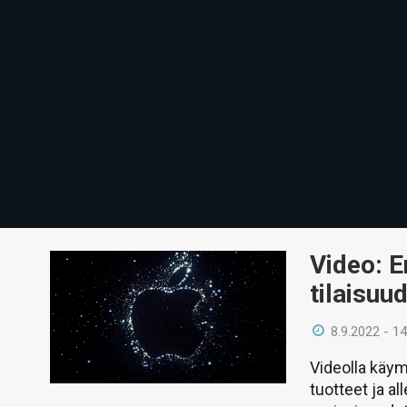
Video: E
tilaisuu
8.9.2022 - 14
Videolla käym
tuotteet ja a