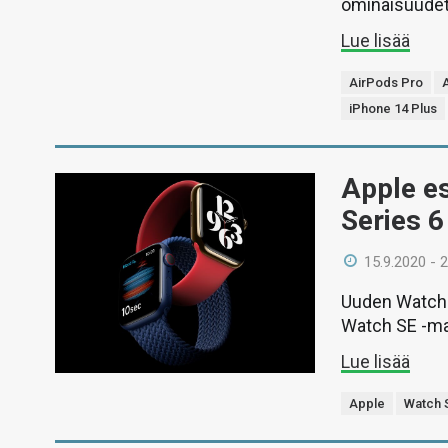
ominaisuudet
Lue lisää
AirPods Pro
iPhone 14 Plus
Apple es
Series 6
15.9.2020 - 
Uuden Watch S
Watch SE -mal
Lue lisää
Apple
Watch 