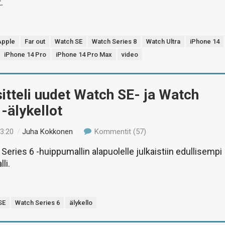
.
Apple
Far out
Watch SE
Watch Series 8
Watch Ultra
iPhone 14
iPhone 14 Pro
iPhone 14 Pro Max
video
itteli uudet Watch SE- ja Watch
 -älykellot
23:20
/
Juha Kokkonen
Kommentit (57)
eries 6 -huippumallin alapuolelle julkaistiin edullisempi
li.
SE
Watch Series 6
älykello