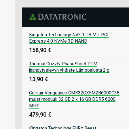
Kingston Technology NV3 1 TB M.2 PCI
Express 4.0 NVMe 3D NAND
158,90 €
Thermal Grizzly PhaseSheet PTM
jäähdytyslevyn yhdiste Lämpöalusta 2 g
13,90 €
Corsair Vengeance CMK32GX5M2B6000C38
muistimoduuli 32 GB 2 x 16 GB DDR5 6000
MHz
479,90 €
Kingston Technology FURY Beast