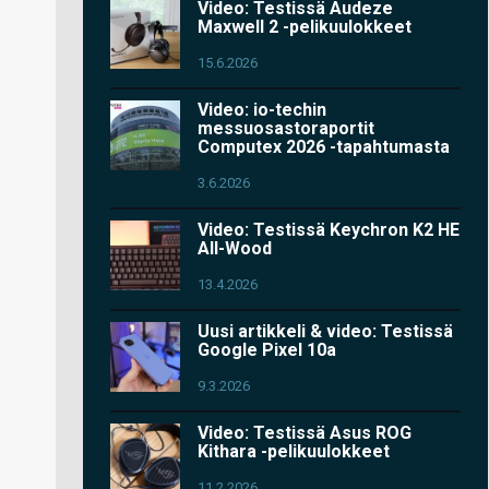
Video: Testissä Audeze
Maxwell 2 -pelikuulokkeet
15.6.2026
Video: io-techin
messuosastoraportit
Computex 2026 -tapahtumasta
3.6.2026
Video: Testissä Keychron K2 HE
All-Wood
13.4.2026
Uusi artikkeli & video: Testissä
Google Pixel 10a
9.3.2026
Video: Testissä Asus ROG
Kithara -pelikuulokkeet
11.2.2026