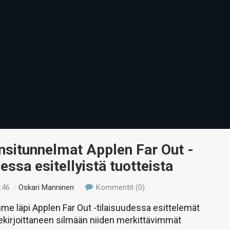
nsitunnelmat Applen Far Out -
dessa esitellyistä tuotteista
:46
/
Oskari Manninen
Kommentit (0)
me läpi Applen Far Out -tilaisuudessa esittelemät
llekirjoittaneen silmään niiden merkittävimmät