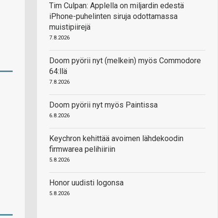
Tim Culpan: Applella on miljardin edestä
iPhone-puhelinten siruja odottamassa
muistipiirejä
7.8.2026
Doom pyörii nyt (melkein) myös Commodore
64:llä
7.8.2026
Doom pyörii nyt myös Paintissa
6.8.2026
Keychron kehittää avoimen lähdekoodin
firmwarea pelihiiriin
5.8.2026
Honor uudisti logonsa
5.8.2026