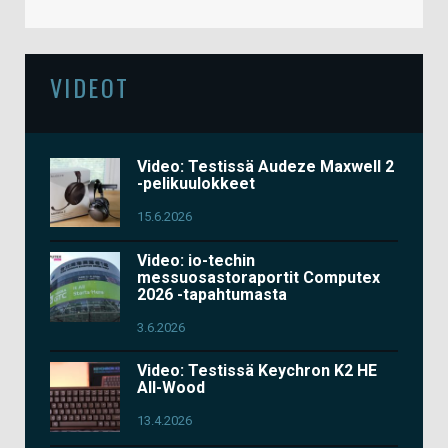
VIDEOT
Video: Testissä Audeze Maxwell 2
-pelikuulokkeet
15.6.2026
Video: io-techin
messuosastoraportit Computex
2026 -tapahtumasta
3.6.2026
Video: Testissä Keychron K2 HE
All-Wood
13.4.2026