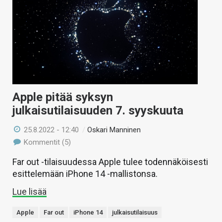
Apple pitää syksyn
julkaisutilaisuuden 7. syyskuuta
25.8.2022 - 12:40
/
Oskari Manninen
Kommentit (5)
Far out -tilaisuudessa Apple tulee todennäköisesti
esittelemään iPhone 14 -mallistonsa.
Lue lisää
Apple
Far out
iPhone 14
julkaisutilaisuus