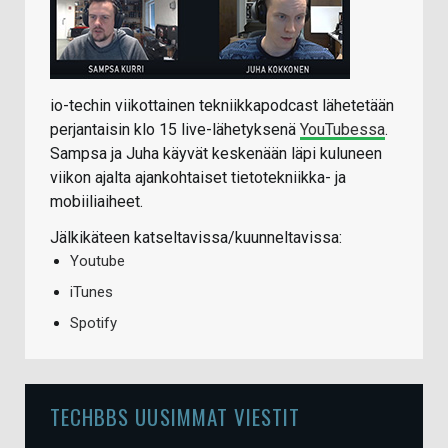
io-techin viikottainen tekniikkapodcast lähetetään
perjantaisin klo 15 live-lähetyksenä
YouTubessa
.
Sampsa ja Juha käyvät keskenään läpi kuluneen
viikon ajalta ajankohtaiset tietotekniikka- ja
mobiiliaiheet.
Jälkikäteen katseltavissa/kuunneltavissa:
Youtube
iTunes
Spotify
TECHBBS UUSIMMAT VIESTIT