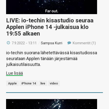
LIVE: io-techin kisastudio seuraa
Applen iPhone 14 -julkaisua klo
19:55 alkaen
7.9.2022 - 13:11
/
Sampsa Kurri
Kommentit (1)
io-techin suorana lähetettävässä kisastudiossa
seurataan Applen tänään järjestämää
julkaisutilaisuutta.
Lue lisää
Apple
iPhone 14
live
video