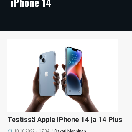
iPhone 14
ARTIKKELIT
VIDEOT
TECHBBS
TIETOA
HINTA.FI
KAUPPA
VAIHDA TEEMA
HAKU
Testissä Apple iPhone 14 ja 14 Plus
18.10.2022 - 17:34
/
Oskari Manninen