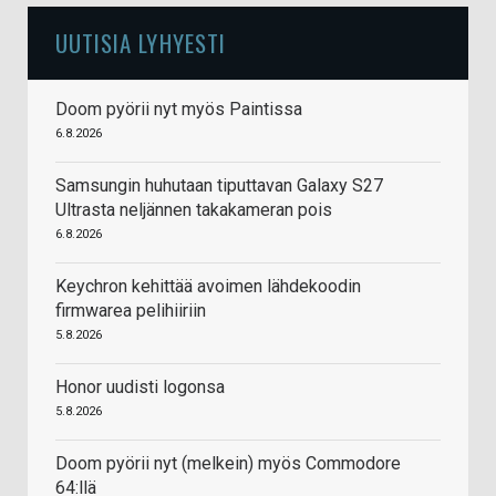
UUTISIA LYHYESTI
Doom pyörii nyt myös Paintissa
6.8.2026
Samsungin huhutaan tiputtavan Galaxy S27
Ultrasta neljännen takakameran pois
6.8.2026
Keychron kehittää avoimen lähdekoodin
firmwarea pelihiiriin
5.8.2026
Honor uudisti logonsa
5.8.2026
Doom pyörii nyt (melkein) myös Commodore
64:llä