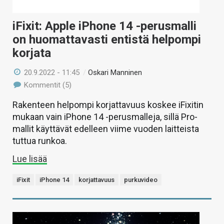
iFixit: Apple iPhone 14 -perusmalli
on huomattavasti entistä helpompi
korjata
20.9.2022 - 11:45
/
Oskari Manninen
Kommentit (5)
Rakenteen helpompi korjattavuus koskee iFixitin
mukaan vain iPhone 14 -perusmalleja, sillä Pro-
mallit käyttävät edelleen viime vuoden laitteista
tuttua runkoa.
Lue lisää
iFixit
iPhone 14
korjattavuus
purkuvideo