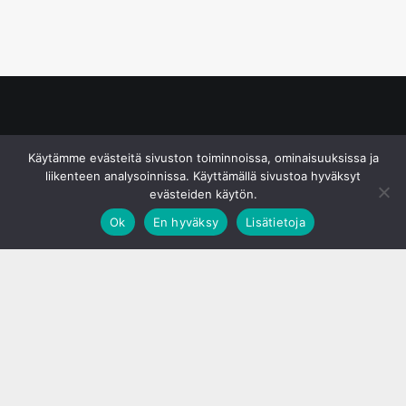
© S&J Media Oy
Käytämme evästeitä sivuston toiminnoissa, ominaisuuksissa ja
liikenteen analysoinnissa. Käyttämällä sivustoa hyväksyt
evästeiden käytön.
Ok
En hyväksy
Lisätietoja
;