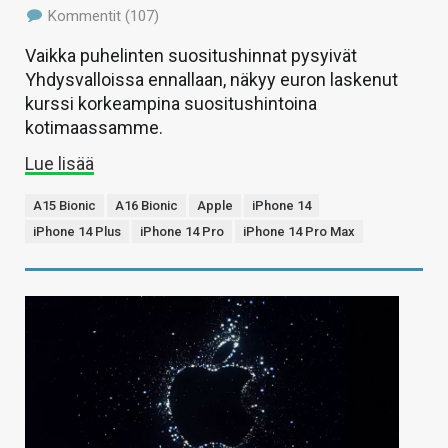
Kommentit (107)
Vaikka puhelinten suositushinnat pysyivät
Yhdysvalloissa ennallaan, näkyy euron laskenut
kurssi korkeampina suositushintoina
kotimaassamme.
Lue lisää
A15 Bionic
A16 Bionic
Apple
iPhone 14
iPhone 14 Plus
iPhone 14 Pro
iPhone 14 Pro Max