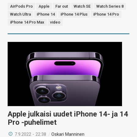
AirPods Pro
Apple
Far out
Watch SE
Watch Series 8
Watch Ultra
iPhone 14
iPhone 14 Plus
iPhone 14 Pro
iPhone 14 Pro Max
video
Apple julkaisi uudet iPhone 14- ja 14
Pro -puhelimet
7.9.2022 - 22:38
/
Oskari Manninen