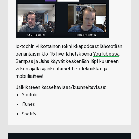
io-techin viikottainen tekniikkapodcast lähetetään
perjantaisin klo 15 live-lähetyksenä
YouTubessa
.
Sampsa ja Juha käyvät keskenään läpi kuluneen
viikon ajalta ajankohtaiset tietotekniikka- ja
mobiiliaiheet.
Jälkikäteen katseltavissa/kuunneltavissa:
Youtube
iTunes
Spotify