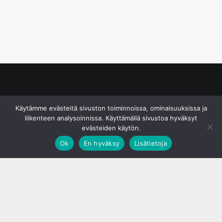
© S&J Media Oy
Käytämme evästeitä sivuston toiminnoissa, ominaisuuksissa ja
liikenteen analysoinnissa. Käyttämällä sivustoa hyväksyt
evästeiden käytön.
Ok
En hyväksy
Lisätietoja
;