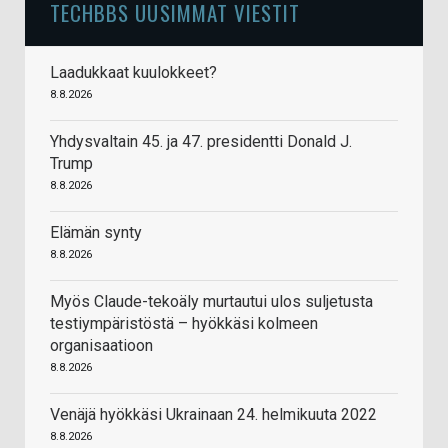
TECHBBS UUSIMMAT VIESTIT
Laadukkaat kuulokkeet?
8.8.2026
Yhdysvaltain 45. ja 47. presidentti Donald J.
Trump
8.8.2026
Elämän synty
8.8.2026
Myös Claude-tekoäly murtautui ulos suljetusta
testiympäristöstä – hyökkäsi kolmeen
organisaatioon
8.8.2026
Venäjä hyökkäsi Ukrainaan 24. helmikuuta 2022
8.8.2026