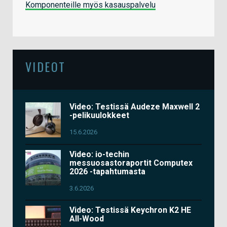
Komponenteille myös kasauspalvelu
VIDEOT
Video: Testissä Audeze Maxwell 2
-pelikuulokkeet
15.6.2026
Video: io-techin
messuosastoraportit Computex
2026 -tapahtumasta
3.6.2026
Video: Testissä Keychron K2 HE
All-Wood