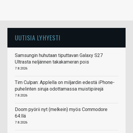
UUTISIA LYHYESTI
Samsungin huhutaan tiputtavan Galaxy S27
Ultrasta neljännen takakameran pois
7.8.2026
Tim Culpan: Applella on miljardin edestä iPhone-
puhelinten siruja odottamassa muistipiirejä
7.8.2026
Doom pyörii nyt (melkein) myös Commodore
64:llä
7.8.2026