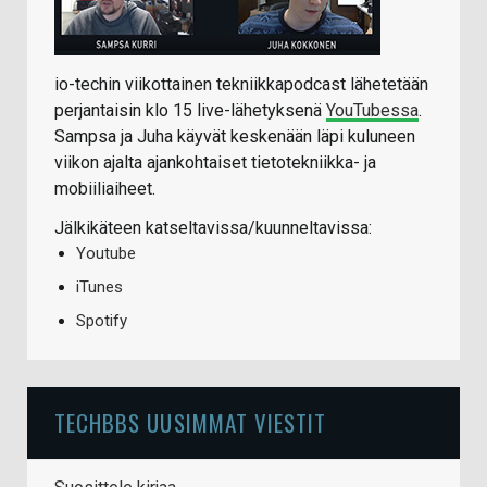
io-techin viikottainen tekniikkapodcast lähetetään
perjantaisin klo 15 live-lähetyksenä
YouTubessa
.
Sampsa ja Juha käyvät keskenään läpi kuluneen
viikon ajalta ajankohtaiset tietotekniikka- ja
mobiiliaiheet.
Jälkikäteen katseltavissa/kuunneltavissa:
Youtube
iTunes
Spotify
TECHBBS UUSIMMAT VIESTIT