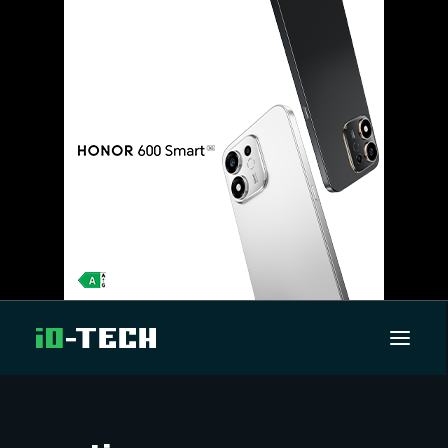
UUTISET