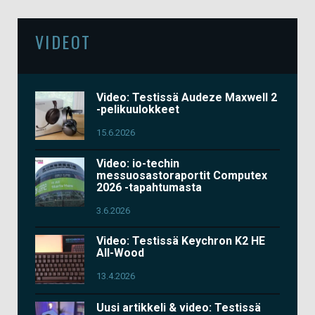
VIDEOT
Video: Testissä Audeze Maxwell 2
-pelikuulokkeet
15.6.2026
Video: io-techin
messuosastoraportit Computex
2026 -tapahtumasta
3.6.2026
Video: Testissä Keychron K2 HE
All-Wood
13.4.2026
Uusi artikkeli & video: Testissä