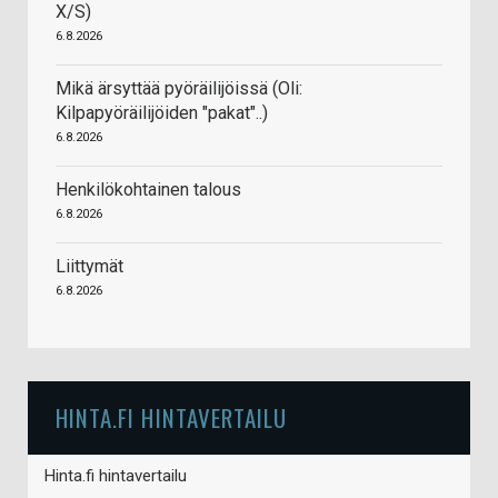
X/S)
6.8.2026
Mikä ärsyttää pyöräilijöissä (Oli:
Kilpapyöräilijöiden "pakat"..)
6.8.2026
Henkilökohtainen talous
6.8.2026
Liittymät
6.8.2026
HINTA.FI HINTAVERTAILU
Hinta.fi hintavertailu