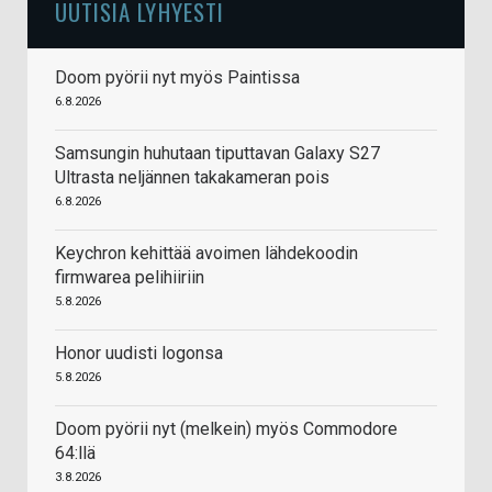
UUTISIA LYHYESTI
Doom pyörii nyt myös Paintissa
6.8.2026
Samsungin huhutaan tiputtavan Galaxy S27
Ultrasta neljännen takakameran pois
6.8.2026
Keychron kehittää avoimen lähdekoodin
firmwarea pelihiiriin
5.8.2026
Honor uudisti logonsa
5.8.2026
Doom pyörii nyt (melkein) myös Commodore
64:llä
3.8.2026