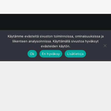
© S&J Media Oy
Käytämme evästeitä sivuston toiminnoissa, ominaisuuksissa ja
liikenteen analysoinnissa. Käyttämällä sivustoa hyväksyt
evästeiden käytön.
Ok
En hyväksy
Lisätietoja
;