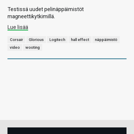
Testissä uudet pelinäppäimistöt
magneettikytkimillä.
Lue lisää
Corsair
Glorious
Logitech
hall effect
näppäimistö
video
wooting