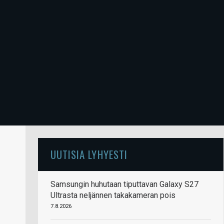
UUTISIA LYHYESTI
Samsungin huhutaan tiputtavan Galaxy S27
Ultrasta neljännen takakameran pois
7.8.2026