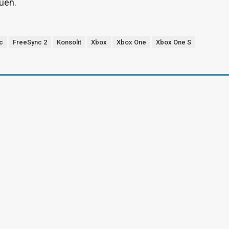
uen.
c
FreeSync 2
Konsolit
Xbox
Xbox One
Xbox One S