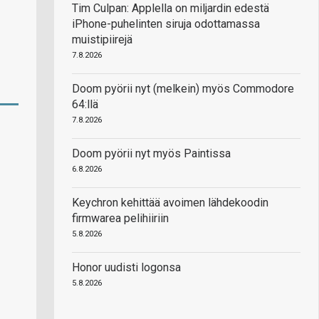
Tim Culpan: Applella on miljardin edestä
iPhone-puhelinten siruja odottamassa
muistipiirejä
7.8.2026
Doom pyörii nyt (melkein) myös Commodore
64:llä
7.8.2026
Doom pyörii nyt myös Paintissa
6.8.2026
Keychron kehittää avoimen lähdekoodin
firmwarea pelihiiriin
5.8.2026
Honor uudisti logonsa
5.8.2026