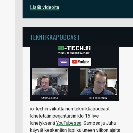
Lisää videoita
TEKNIIKKAPODCAST
io-techin viikottainen tekniikkapodcast
lähetetään perjantaisin klo 15 live-
lähetyksenä
YouTubessa
. Sampsa ja Juha
käyvät keskenään läpi kuluneen viikon ajalta