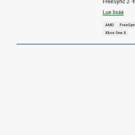
FreeSync 2 -t
Lue lisää
AMD
FreeSyn
Xbox One X