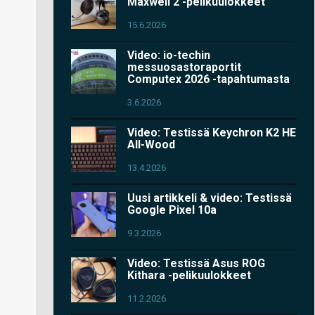
Maxwell 2 -pelikuulokkeet
15.6.2026
Video: io-techin
messuosastoraportit
Computex 2026 -tapahtumasta
3.6.2026
Video: Testissä Keychron K2 HE
All-Wood
13.4.2026
Uusi artikkeli & video: Testissä
Google Pixel 10a
9.3.2026
Video: Testissä Asus ROG
Kithara -pelikuulokkeet
11.2.2026