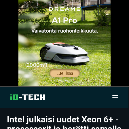
Intel julkaisi uudet Xeon 6+ -
UUTISET
prosessorit ja herätti samalla