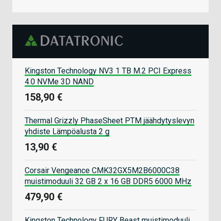
Kingston Technology NV3 1 TB M.2 PCI Express
4.0 NVMe 3D NAND
158,90 €
Thermal Grizzly PhaseSheet PTM jäähdytyslevyn
yhdiste Lämpöalusta 2 g
13,90 €
Corsair Vengeance CMK32GX5M2B6000C38
muistimoduuli 32 GB 2 x 16 GB DDR5 6000 MHz
479,90 €
Kingston Technology FURY Beast muistimoduuli