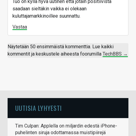
Tuo on kyllä hyvä uutinen että jotain positiivista
saadaan sieltäkin vaikka ei olekaan
kuluttajamarkkinoillee suunnattu.
Vastaa
Näytetään 50 ensimmäistä kommenttia. Lue kaikki
kommentit ja keskustele aiheesta foorumilla
TechBBS →
UUTISIA LYHYESTI
Tim Culpan: Applella on miljardin edestä iPhone-
puhelinten siruja odottamassa muistipiirejä