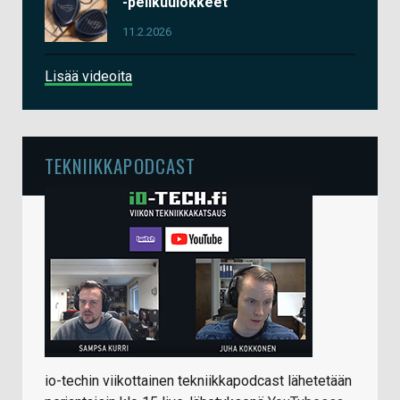
-pelikuulokkeet
11.2.2026
Lisää videoita
TEKNIIKKAPODCAST
io-techin viikottainen tekniikkapodcast lähetetään