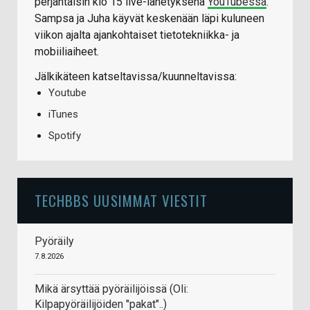
perjantaisin klo 15 live-lähetyksenä
YouTubessa
.
Sampsa ja Juha käyvät keskenään läpi kuluneen
viikon ajalta ajankohtaiset tietotekniikka- ja
mobiiliaiheet.
Jälkikäteen katseltavissa/kuunneltavissa:
Youtube
iTunes
Spotify
TECHBBS UUSIMMAT VIESTIT
Pyöräily
7.8.2026
Mikä ärsyttää pyöräilijöissä (Oli:
Kilpapyöräilijöiden "pakat"..)