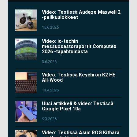
Video: Testissä Audeze Maxwell 2
-pelikuulokkeet
15.6.2026
Video: io-techin
messuosastoraportit Computex
2026 -tapahtumasta
3.6.2026
Video: Testissä Keychron K2 HE
All-Wood
13.4.2026
Uusi artikkeli & video: Testissä
Google Pixel 10a
9.3.2026
Video: Testissä Asus ROG Kithara