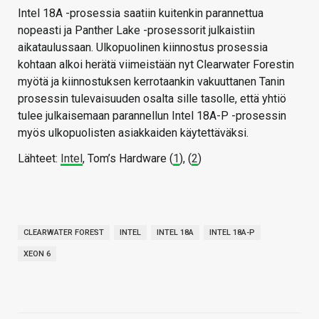
Intel 18A -prosessia saatiin kuitenkin parannettua
nopeasti ja Panther Lake -prosessorit julkaistiin
aikataulussaan. Ulkopuolinen kiinnostus prosessia
kohtaan alkoi herätä viimeistään nyt Clearwater Forestin
myötä ja kiinnostuksen kerrotaankin vakuuttanen Tanin
prosessin tulevaisuuden osalta sille tasolle, että yhtiö
tulee julkaisemaan parannellun Intel 18A-P -prosessin
myös ulkopuolisten asiakkaiden käytettäväksi.
Lähteet:
Intel
, Tom’s Hardware (
1
), (
2
)
CLEARWATER FOREST
INTEL
INTEL 18A
INTEL 18A-P
XEON 6