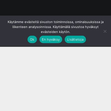
© S&J Media Oy
Käytämme evästeitä sivuston toiminnoissa, ominaisuuksissa ja
liikenteen analysoinnissa. Käyttämällä sivustoa hyväksyt
evästeiden käytön.
Ok
En hyväksy
Lisätietoja
;