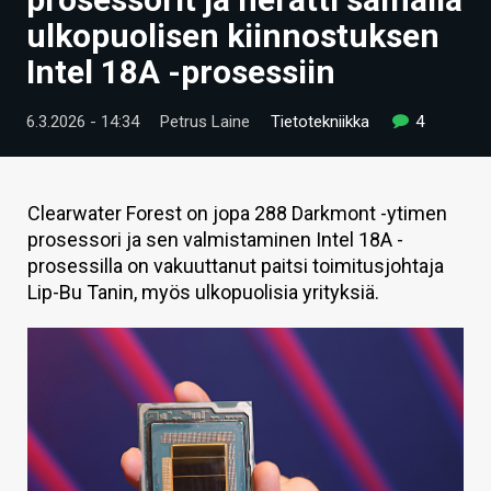
ARTIKKELIT
ulkopuolisen kiinnostuksen
Intel 18A -prosessiin
VIDEOT
TECHBBS
6.3.2026 - 14:34
Petrus Laine
Tietotekniikka
4
TIETOA
HINTA.FI
Clearwater Forest on jopa 288 Darkmont -ytimen
prosessori ja sen valmistaminen Intel 18A -
KAUPPA
prosessilla on vakuuttanut paitsi toimitusjohtaja
Lip-Bu Tanin, myös ulkopuolisia yrityksiä.
VAIHDA TEEMA
HAKU