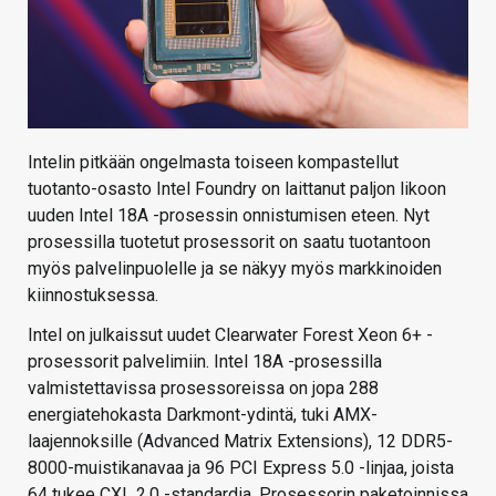
Intelin pitkään ongelmasta toiseen kompastellut
tuotanto-osasto Intel Foundry on laittanut paljon likoon
uuden Intel 18A -prosessin onnistumisen eteen. Nyt
prosessilla tuotetut prosessorit on saatu tuotantoon
myös palvelinpuolelle ja se näkyy myös markkinoiden
kiinnostuksessa.
Intel on julkaissut uudet Clearwater Forest Xeon 6+ -
prosessorit palvelimiin. Intel 18A -prosessilla
valmistettavissa prosessoreissa on jopa 288
energiatehokasta Darkmont-ydintä, tuki AMX-
laajennoksille (Advanced Matrix Extensions), 12 DDR5-
8000-muistikanavaa ja 96 PCI Express 5.0 -linjaa, joista
64 tukee CXL 2.0 -standardia. Prosessorin paketoinnissa