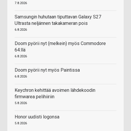
7.8.2026
Samsungin huhutaan tiputtavan Galaxy S27
Ultrasta neljännen takakameran pois
6.8.2026
Doom pyörii nyt (melkein) myös Commodore
64:llä
6.8.2026
Doom pyörii nyt myös Paintissa
6.8.2026
Keychron kehittää avoimen lähdekoodin
firmwarea pelihiiriin
5.8.2026
Honor uudisti logonsa
5.8.2026