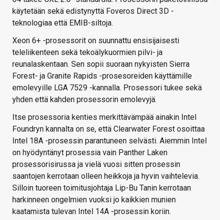
käytetään sekä edistynyttä Foveros Direct 3D -
teknologiaa että EMIB-siltoja.
Xeon 6+ -prosessorit on suunnattu ensisijaisesti
teleliikenteen sekä tekoälykuormien pilvi- ja
reunalaskentaan. Sen sopii suoraan nykyisten Sierra
Forest- ja Granite Rapids -prosesoreiden käyttämille
emolevyille LGA 7529 -kannalla. Prosessori tukee sekä
yhden että kahden prosessorin emolevyjä.
Itse prosessoria kenties merkittävämpää ainakin Intel
Foundryn kannalta on se, että Clearwater Forest osoittaa
Intel 18A -prosessin parantuneen selvästi. Aiemmin Intel
on hyödyntänyt prosessia vain Panther Laken
prosessorisirussa ja vielä vuosi sitten prosessin
saantojen kerrotaan olleen heikkoja ja hyvin vaihtelevia.
Silloin tuoreen toimitusjohtaja Lip-Bu Tanin kerrotaan
harkinneen ongelmien vuoksi jo kaikkien munien
kaatamista tulevan Intel 14A -prosessin koriin.