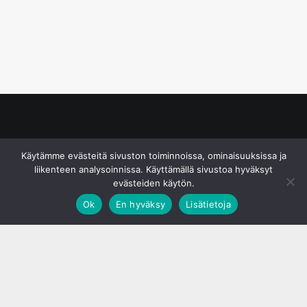
© S&J Media Oy
Käytämme evästeitä sivuston toiminnoissa, ominaisuuksissa ja
liikenteen analysoinnissa. Käyttämällä sivustoa hyväksyt
evästeiden käytön.
Ok
En hyväksy
Lisätietoja
;