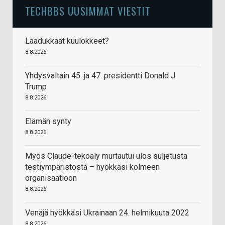
TECHBBS UUSIMMAT VIESTIT
Laadukkaat kuulokkeet?
8.8.2026
Yhdysvaltain 45. ja 47. presidentti Donald J.
Trump
8.8.2026
Elämän synty
8.8.2026
Myös Claude-tekoäly murtautui ulos suljetusta
testiympäristöstä – hyökkäsi kolmeen
organisaatioon
8.8.2026
Venäjä hyökkäsi Ukrainaan 24. helmikuuta 2022
8.8.2026