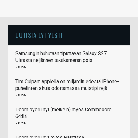
UUTISIA LYHYESTI
Samsungin huhutaan tiputtavan Galaxy S27
Ultrasta neljännen takakameran pois
7.8.2026
Tim Culpan: Applella on miljardin edestä iPhone-
puhelinten siruja odottamassa muistipiirejä
7.8.2026
Doom pyörii nyt (melkein) myös Commodore
64:llä
7.8.2026
Doom pyörii nyt myös Paintissa