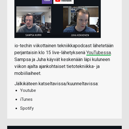
io-techin viikottainen tekniikkapodcast lähetetään
perjantaisin klo 15 live-lähetyksenä
YouTubessa
.
Sampsa ja Juha käyvät keskenään läpi kuluneen
viikon ajalta ajankohtaiset tietotekniikka- ja
mobiiliaiheet.
Jälkikäteen katseltavissa/kuunneltavissa:
Youtube
iTunes
Spotify