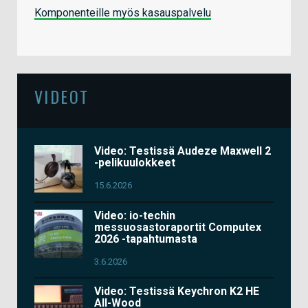
Komponenteille myös kasauspalvelu
VIDEOT
Video: Testissä Audeze Maxwell 2
-pelikuulokkeet
15.6.2026
Video: io-techin
messuosastoraportit Computex
2026 -tapahtumasta
3.6.2026
Video: Testissä Keychron K2 HE
All-Wood