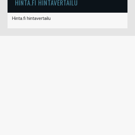
HINTA.FI HINTAVERTAILU
Hinta.fi hintavertailu