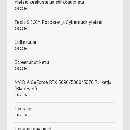
Yleistä keskustelua sähköautoista
8.8.2026
Tesla S,3,X,Y, Roadster ja Cybertruck yleistä
8.8.2026
Lidl:n ruuat
8.8.2026
Screenshot-ketju
8.8.2026
NVIDIA GeForce RTX 5090/5080/5070 Ti -ketju
(Blackwell)
8.8.2026
Pyöräily
8.8.2026
Perussuomalaiset