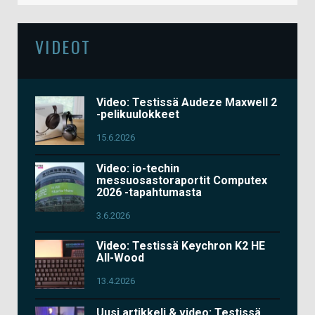
VIDEOT
Video: Testissä Audeze Maxwell 2
-pelikuulokkeet
15.6.2026
Video: io-techin
messuosastoraportit Computex
2026 -tapahtumasta
3.6.2026
Video: Testissä Keychron K2 HE
All-Wood
13.4.2026
Uusi artikkeli & video: Testissä