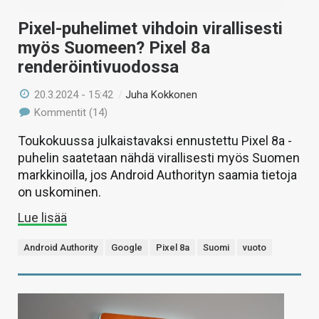
Pixel-puhelimet vihdoin virallisesti
myös Suomeen? Pixel 8a
renderöintivuodossa
20.3.2024 - 15:42
/
Juha Kokkonen
Kommentit (14)
Toukokuussa julkaistavaksi ennustettu Pixel 8a -
puhelin saatetaan nähdä virallisesti myös Suomen
markkinoilla, jos Android Authorityn saamia tietoja
on uskominen.
Lue lisää
Android Authority
Google
Pixel 8a
Suomi
vuoto