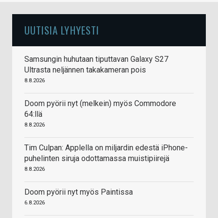
UUTISIA LYHYESTI
Samsungin huhutaan tiputtavan Galaxy S27
Ultrasta neljännen takakameran pois
8.8.2026
Doom pyörii nyt (melkein) myös Commodore
64:llä
8.8.2026
Tim Culpan: Applella on miljardin edestä iPhone-
puhelinten siruja odottamassa muistipiirejä
8.8.2026
Doom pyörii nyt myös Paintissa
6.8.2026