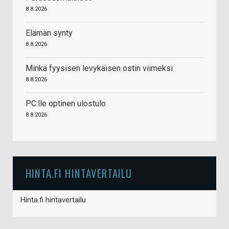
8.8.2026
Elämän synty
8.8.2026
Minkä fyysisen levykäisen ostin viimeksi
8.8.2026
PC:lle optinen ulostulo
8.8.2026
HINTA.FI HINTAVERTAILU
Hinta.fi hintavertailu