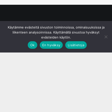
© S&J Media Oy
Käytämme evästeitä sivuston toiminnoissa, ominaisuuksissa ja
liikenteen analysoinnissa. Käyttämällä sivustoa hyväksyt
evästeiden käytön.
Ok
En hyväksy
Lisätietoja
;