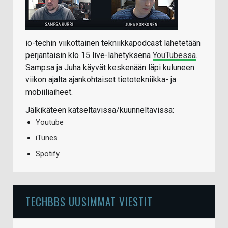
io-techin viikottainen tekniikkapodcast lähetetään
perjantaisin klo 15 live-lähetyksenä
YouTubessa
.
Sampsa ja Juha käyvät keskenään läpi kuluneen
viikon ajalta ajankohtaiset tietotekniikka- ja
mobiiliaiheet.
Jälkikäteen katseltavissa/kuunneltavissa:
Youtube
iTunes
Spotify
TECHBBS UUSIMMAT VIESTIT