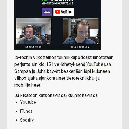
io-techin viikottainen tekniikkapodcast lähetetään
perjantaisin klo 15 live-lähetyksenä
YouTubessa
.
Sampsa ja Juha käyvät keskenään läpi kuluneen
viikon ajalta ajankohtaiset tietotekniikka- ja
mobiiliaiheet.
Jälkikäteen katseltavissa/kuunneltavissa:
Youtube
iTunes
Spotify