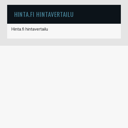
HINTA.FI HINTAVERTAILU
Hinta.fi hintavertailu