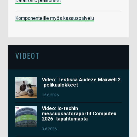
Datatronic pelikoneet
Komponenteille myös kasauspalvelu
VIDEOT
Video: Testissä Audeze Maxwell 2
-pelikuulokkeet
15.6.2026
Video: io-techin
messuosastoraportit Computex
2026 -tapahtumasta
3.6.2026