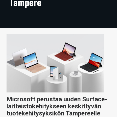
Tampere
ARTIKKELIT
VIDEOT
TECHBBS
TIETOA
HINTA.FI
KAUPPA
VAIHDA TEEMA
Microsoft perustaa uuden Surface-
HAKU
laitteistokehitykseen keskittyvän
tuotekehitysyksikön Tampereelle