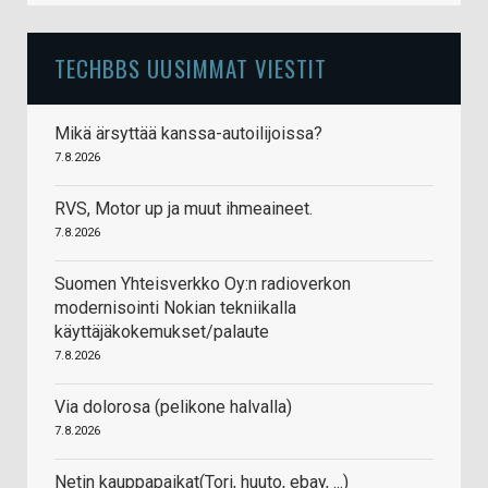
TECHBBS UUSIMMAT VIESTIT
Mikä ärsyttää kanssa-autoilijoissa?
7.8.2026
RVS, Motor up ja muut ihmeaineet.
7.8.2026
Suomen Yhteisverkko Oy:n radioverkon
modernisointi Nokian tekniikalla
käyttäjäkokemukset/palaute
7.8.2026
Via dolorosa (pelikone halvalla)
7.8.2026
Netin kauppapaikat(Tori, huuto, ebay, ...)