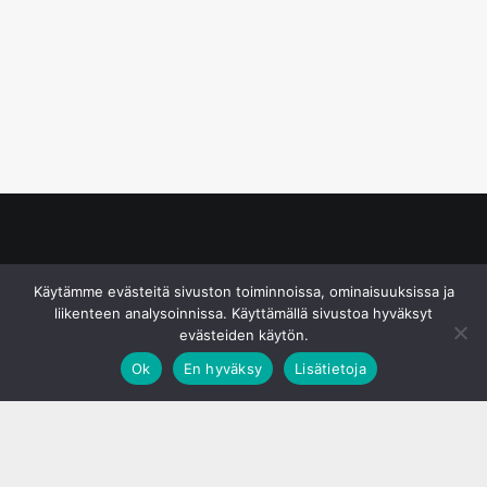
© S&J Media Oy
Käytämme evästeitä sivuston toiminnoissa, ominaisuuksissa ja
liikenteen analysoinnissa. Käyttämällä sivustoa hyväksyt
evästeiden käytön.
Ok
En hyväksy
Lisätietoja
;