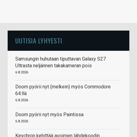
UUTISIA LYHYESTI
Samsungin huhutaan tiputtavan Galaxy S27
Ultrasta neljännen takakameran pois
6.8.2026
Doom pyörii nyt (melkein) myös Commodore
64:llä
6.8.2026
Doom pyörii nyt myös Paintissa
6.8.2026
Keychron kehittää avoimen lähdekoodin