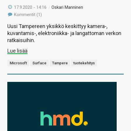
17.9.2020 - 14:16
/
Oskari Manninen
Kommentit (1)
Uusi Tampereen yksikkö keskittyy kamera-,
kuvantamis-, elektroniikka- ja langattoman verkon
ratkaisuihin.
Lue lisää
Microsoft
Surface
Tampere
tuotekehitys