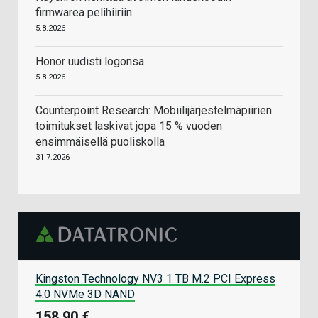
firmwarea pelihiiriin
5.8.2026
Honor uudisti logonsa
5.8.2026
Counterpoint Research: Mobiilijärjestelmäpiirien
toimitukset laskivat jopa 15 % vuoden
ensimmäisellä puoliskolla
31.7.2026
Kingston Technology NV3 1 TB M.2 PCI Express
4.0 NVMe 3D NAND
158,90 €