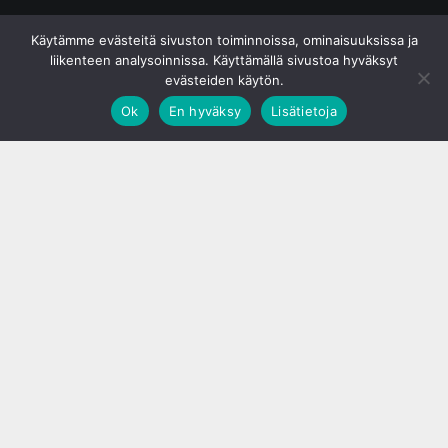
© S&J Media Oy
Käytämme evästeitä sivuston toiminnoissa, ominaisuuksissa ja
liikenteen analysoinnissa. Käyttämällä sivustoa hyväksyt
evästeiden käytön.
Ok
En hyväksy
Lisätietoja
;