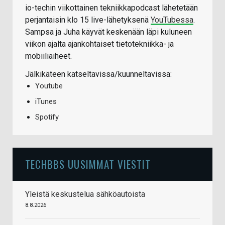
io-techin viikottainen tekniikkapodcast lähetetään
perjantaisin klo 15 live-lähetyksenä
YouTubessa
.
Sampsa ja Juha käyvät keskenään läpi kuluneen
viikon ajalta ajankohtaiset tietotekniikka- ja
mobiiliaiheet.
Jälkikäteen katseltavissa/kuunneltavissa:
Youtube
iTunes
Spotify
TECHBBS UUSIMMAT VIESTIT
Yleistä keskustelua sähköautoista
8.8.2026