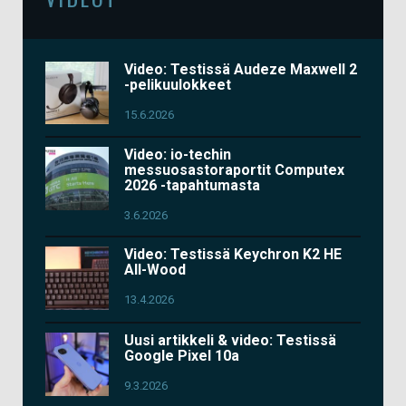
Video: Testissä Audeze Maxwell 2
-pelikuulokkeet
15.6.2026
Video: io-techin
messuosastoraportit Computex
2026 -tapahtumasta
3.6.2026
Video: Testissä Keychron K2 HE
All-Wood
13.4.2026
Uusi artikkeli & video: Testissä
Google Pixel 10a
9.3.2026