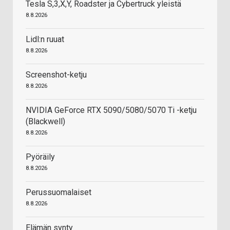
Tesla S,3,X,Y, Roadster ja Cybertruck yleistä
8.8.2026
Lidl:n ruuat
8.8.2026
Screenshot-ketju
8.8.2026
NVIDIA GeForce RTX 5090/5080/5070 Ti -ketju
(Blackwell)
8.8.2026
Pyöräily
8.8.2026
Perussuomalaiset
8.8.2026
Elämän synty