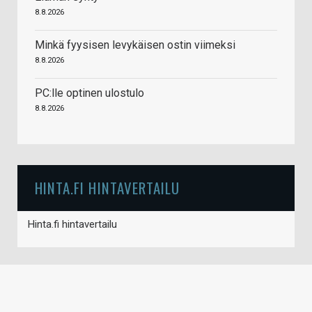
8.8.2026
Minkä fyysisen levykäisen ostin viimeksi
8.8.2026
PC:lle optinen ulostulo
8.8.2026
HINTA.FI HINTAVERTAILU
Hinta.fi hintavertailu