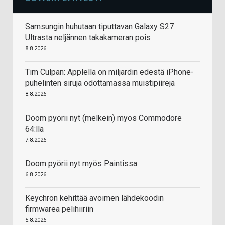
Samsungin huhutaan tiputtavan Galaxy S27
Ultrasta neljännen takakameran pois
8.8.2026
Tim Culpan: Applella on miljardin edestä iPhone-
puhelinten siruja odottamassa muistipiirejä
8.8.2026
Doom pyörii nyt (melkein) myös Commodore
64:llä
7.8.2026
Doom pyörii nyt myös Paintissa
6.8.2026
Keychron kehittää avoimen lähdekoodin
firmwarea pelihiiriin
5.8.2026