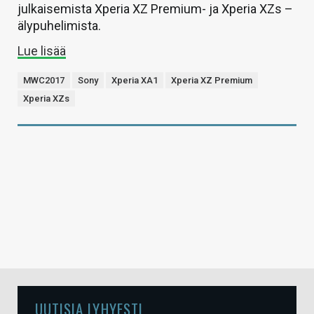
julkaisemista Xperia XZ Premium- ja Xperia XZs –
älypuhelimista.
Lue lisää
MWC2017
Sony
Xperia XA1
Xperia XZ Premium
Xperia XZs
UUTISIA LYHYESTI