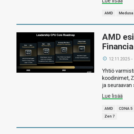
Lue lisää
AMD
Medusa 
AMD esit
Financi
12.11.2025 -
Yhtiö varmis
koodinimet, Z
ja seuraavan
Lue lisää
AMD
CDNA 5
Zen 7