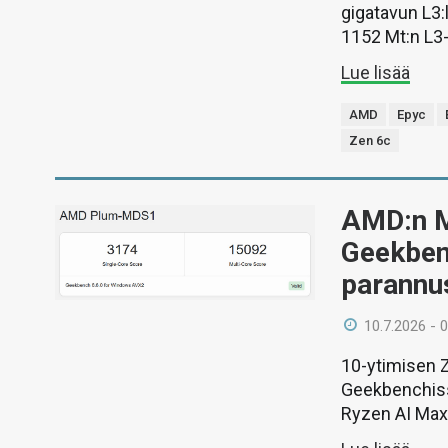
gigatavun L3:l
1152 Mt:n L3-v
Lue lisää
AMD
Epyc
Zen 6c
AMD:n M
Geekben
parannus
10.7.2026 - 
10-ytimisen Z
Geekbenchissä
Ryzen AI Max