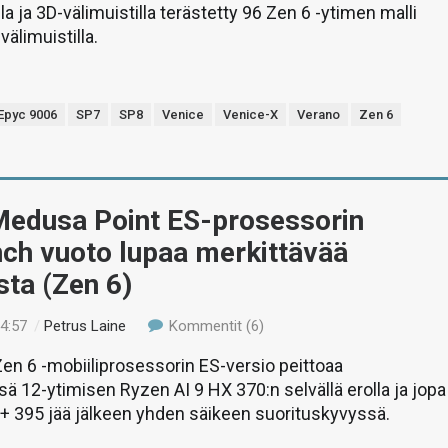
la ja 3D-välimuistilla terästetty 96 Zen 6 -ytimen malli
älimuistilla.
Epyc 9006
SP7
SP8
Venice
Venice-X
Verano
Zen 6
edusa Point ES-prosessorin
ch vuoto lupaa merkittävää
ta (Zen 6)
04:57
/
Petrus Laine
Kommentit (6)
en 6 -mobiiliprosessorin ES-versio peittoaa
 12-ytimisen Ryzen AI 9 HX 370:n selvällä erolla ja jopa
+ 395 jää jälkeen yhden säikeen suorituskyvyssä.