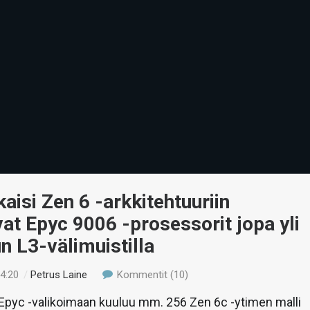
aisi Zen 6 -arkkitehtuuriin
at Epyc 9006 -prosessorit jopa yli
n L3-välimuistilla
14:20
/
Petrus Laine
Kommentit (10)
Epyc -valikoimaan kuuluu mm. 256 Zen 6c -ytimen malli