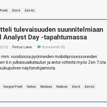
Point
Zen 6
Zen 6c
teli tulevaisuuden suunnitelmiaan
al Analyst Day -tapahtumassa
 22:32
/
Petrus Laine
Kommentit (0)
ti mm. vuodoissa pyörineiden mobiiliprosessoreiden
en 6:n julkaisuaikataulun ja antoi viitteitä myös Zen 7:sta
 sukupolven näytönohjaimista.
Gorgon Point
Helios
Medusa
Radeon
Zen 6
Zen 6c