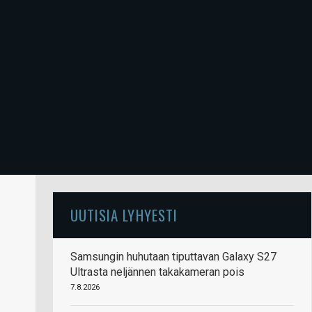
UUTISIA LYHYESTI
Samsungin huhutaan tiputtavan Galaxy S27
Ultrasta neljännen takakameran pois
7.8.2026