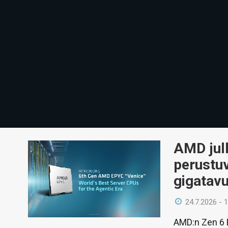
AMD julk
perustuv
gigatavu
24.7.2026 - 
AMD:n Zen 6 