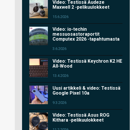
Video: Testissä Audeze
Maxwell 2 -pelikuulokkeet
15.6.2026
Video: io-techin
messuosastoraportit
Computex 2026 -tapahtumasta
3.6.2026
Video: Testissä Keychron K2 HE
All-Wood
13.4.2026
Uusi artikkeli & video: Testissä
Google Pixel 10a
9.3.2026
Video: Testissä Asus ROG
Kithara -pelikuulokkeet
11.2.2026