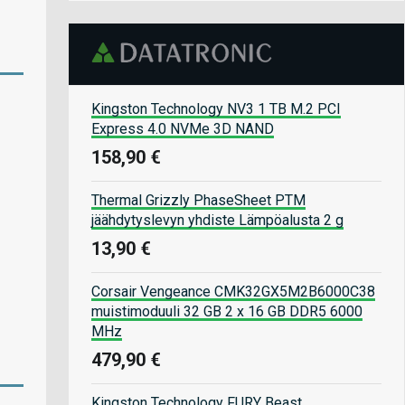
Kingston Technology NV3 1 TB M.2 PCI
Express 4.0 NVMe 3D NAND
158,90 €
Thermal Grizzly PhaseSheet PTM
jäähdytyslevyn yhdiste Lämpöalusta 2 g
13,90 €
Corsair Vengeance CMK32GX5M2B6000C38
muistimoduuli 32 GB 2 x 16 GB DDR5 6000
MHz
479,90 €
Kingston Technology FURY Beast