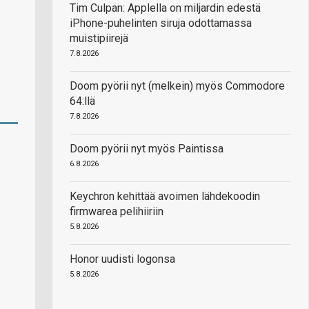
Tim Culpan: Applella on miljardin edestä
iPhone-puhelinten siruja odottamassa
muistipiirejä
7.8.2026
Doom pyörii nyt (melkein) myös Commodore
64:llä
7.8.2026
Doom pyörii nyt myös Paintissa
6.8.2026
Keychron kehittää avoimen lähdekoodin
firmwarea pelihiiriin
5.8.2026
Honor uudisti logonsa
5.8.2026