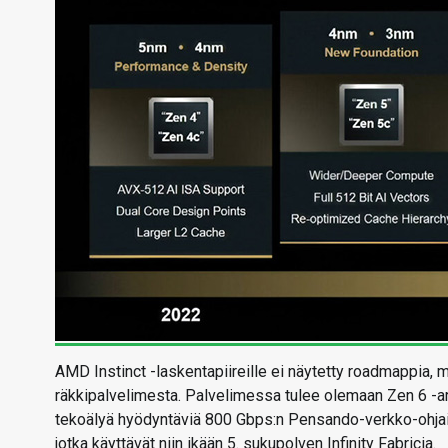
AMD Instinct -laskentapiireille ei näytetty roadmappia, m
räkkipalvelimesta. Palvelimessa tulee olemaan Zen 6 -ark
tekoälyä hyödyntäviä 800 Gbps:n Pensando-verkko-ohjaimi
jotka käyttävät niin ikään 5. sukupolven Infinity Fabricia.