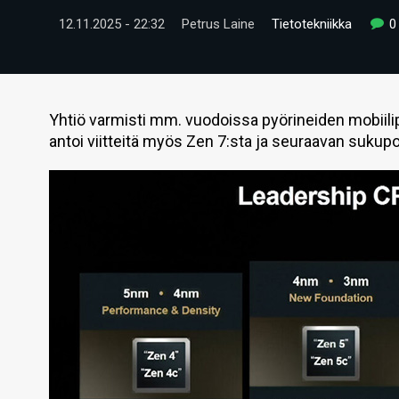
12.11.2025 - 22:32
Petrus Laine
Tietotekniikka
0
Yhtiö varmisti mm. vuodoissa pyörineiden mobiili
antoi viitteitä myös Zen 7:sta ja seuraavan sukup