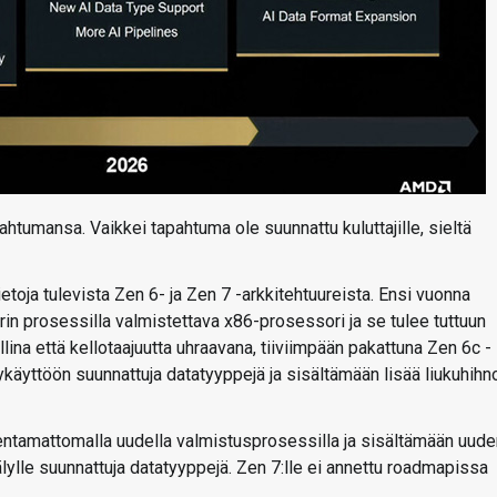
tumansa. Vaikkei tapahtuma ole suunnattu kuluttajille, sieltä
toja tulevista Zen 6- ja Zen 7 -arkkitehtuureista. Ensi vuonna
n prosessilla valmistettava x86-prosessori ja se tulee tuttuun
lina että kellotaajuutta uhraavana, tiiviimpään pakattuna Zen 6c -
ykäyttöön suunnattuja datatyyppejä ja sisältämään lisää liukuhihn
entamattomalla uudella valmistusprosessilla ja sisältämään uude
lylle suunnattuja datatyyppejä. Zen 7:lle ei annettu roadmapissa