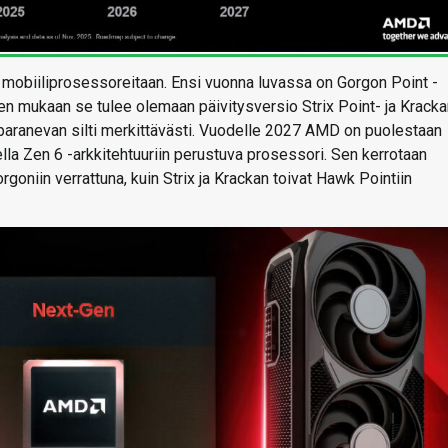
mobiiliprosessoreitaan. Ensi vuonna luvassa on Gorgon Point -
en mukaan se tulee olemaan päivitysversio Strix Point- ja Kracka
paranevan silti merkittävästi. Vuodelle 2027 AMD on puolestaan
a Zen 6 -arkkitehtuuriin perustuva prosessori. Sen kerrotaan
oniin verrattuna, kuin Strix ja Krackan toivat Hawk Pointiin