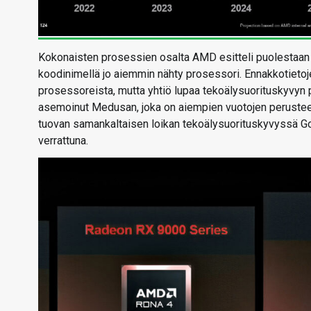
Kokonaisten prosessien osalta AMD esitteli puolestaan 
koodinimellä jo aiemmin nähty prosessori. Ennakkotietoj
prosessoreista, mutta yhtiö lupaa tekoälysuorituskyvyn 
asemoinut Medusan, joka on aiempien vuotojen perusteell
tuovan samankaltaisen loikan tekoälysuorituskyvyssä Gorg
verrattuna.