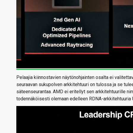
Pelaajia kiinnostavien näytönohjainten osalta ei valitetta
seuraavan sukupolven arkkitehtuuri on tulossa ja se tul
säteenseurantaa. AMD ei eritellyt sen arkkitehtuurille ni
todennäköisesti olemaan edelleen RDNA-arkkitehtuuria 