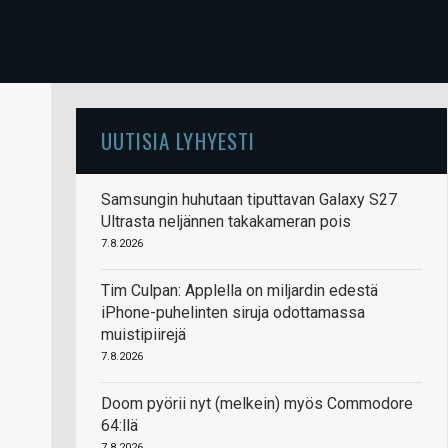
UUTISIA LYHYESTI
Samsungin huhutaan tiputtavan Galaxy S27
Ultrasta neljännen takakameran pois
7.8.2026
Tim Culpan: Applella on miljardin edestä
iPhone-puhelinten siruja odottamassa
muistipiirejä
7.8.2026
Doom pyörii nyt (melkein) myös Commodore
64:llä
7.8.2026