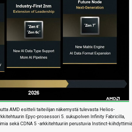
utta AMD esitteli taiteilijan näkemystä tulevasta Helios-
kitehtuurin Epyc-prosessori 5. sukupolven Infinity Fabricilla,
a sekä CDNA 5 -arkkitehtuuriin perustuvia Instinct-kiihdyttimiä