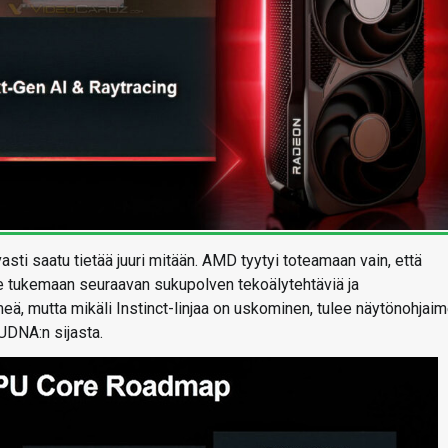
vasti saatu tietää juuri mitään. AMD tyytyi toteamaan vain, että
ee tukemaan seuraavan sukupolven tekoälytehtäviä ja
meä, mutta mikäli Instinct-linjaa on uskominen, tulee näytönohjaim
UDNA:n sijasta.