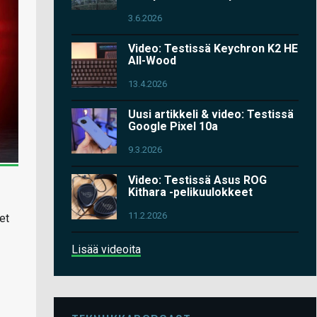
3.6.2026
Video: Testissä Keychron K2 HE
All-Wood
13.4.2026
Uusi artikkeli & video: Testissä
Google Pixel 10a
9.3.2026
Video: Testissä Asus ROG
Kithara -pelikuulokkeet
11.2.2026
et
Lisää videoita