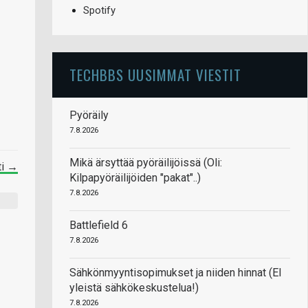
Spotify
TECHBBS UUSIMMAT VIESTIT
Pyöräily
7.8.2026
Mikä ärsyttää pyöräilijöissä (Oli:
ti →
Kilpapyöräilijöiden "pakat"..)
7.8.2026
Battlefield 6
7.8.2026
Sähkönmyyntisopimukset ja niiden hinnat (EI
yleistä sähkökeskustelua!)
7.8.2026