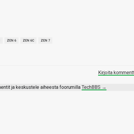
N
ZEN 6
ZEN 6C
ZEN 7
Kirjoita komment
ntit ja keskustele aiheesta foorumilla
TechBBS →