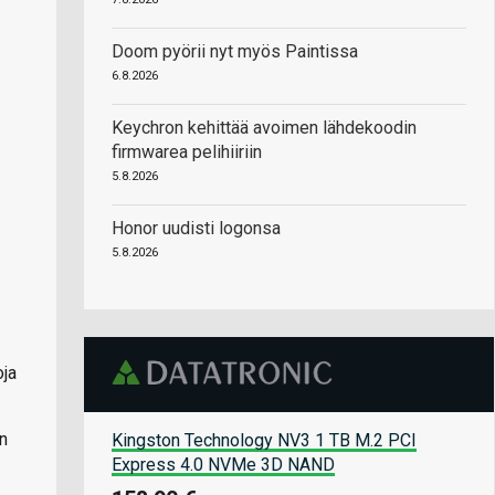
Doom pyörii nyt myös Paintissa
6.8.2026
Keychron kehittää avoimen lähdekoodin
firmwarea pelihiiriin
5.8.2026
Honor uudisti logonsa
5.8.2026
oja
n
Kingston Technology NV3 1 TB M.2 PCI
Express 4.0 NVMe 3D NAND