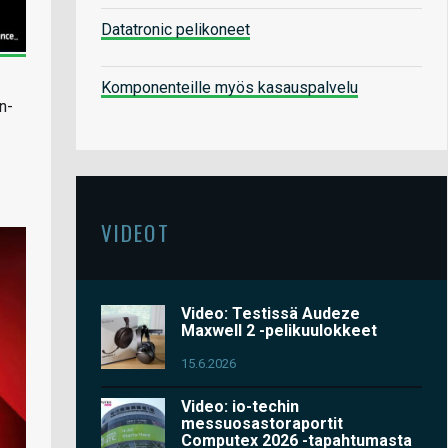
Datatronic pelikoneet
Komponenteille myös kasauspalvelu
n-
VIDEOT
Video: Testissä Audeze
Maxwell 2 -pelikuulokkeet
15.6.2026
Video: io-techin
messuosastoraportit
Computex 2026 -tapahtumasta