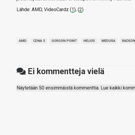
Lähde: AMD, VideoCardz (
1
), (
2
)
AMD
CDNA 5
GORGON POINT
HELIOS
MEDUSA
RADEO
Ei kommentteja vielä
Näytetään 50 ensimmäistä kommenttia. Lue kaikki komme