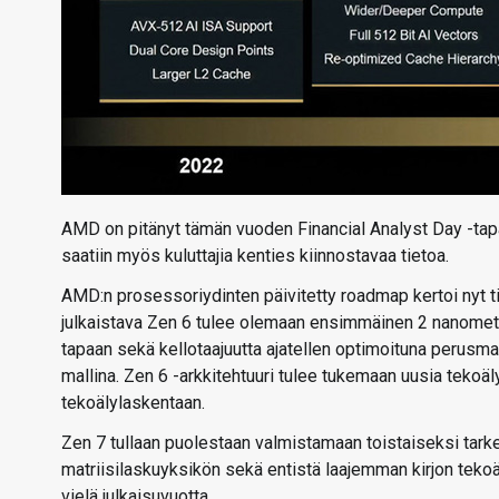
AMD on pitänyt tämän vuoden Financial Analyst Day -tapah
saatiin myös kuluttajia kenties kiinnostavaa tietoa.
AMD:n prosessoriydinten päivitetty roadmap kertoi nyt tie
julkaistava Zen 6 tulee olemaan ensimmäinen 2 nanometri
tapaan sekä kellotaajuutta ajatellen optimoituna perusmal
mallina. Zen 6 -arkkitehtuuri tulee tukemaan uusia tekoäl
tekoälylaskentaan.
Zen 7 tullaan puolestaan valmistamaan toistaiseksi tark
matriisilaskuyksikön sekä entistä laajemman kirjon tekoä
vielä julkaisuvuotta.