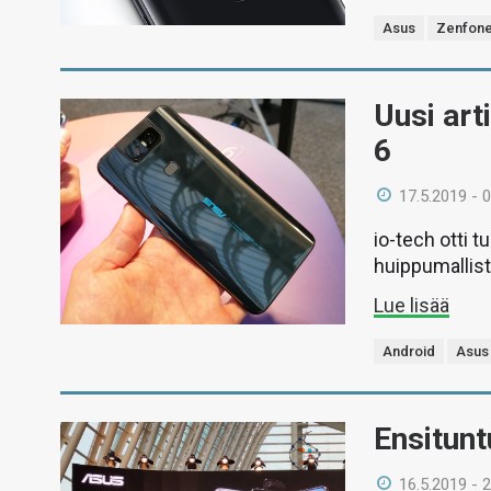
Asus
Zenfone
Uusi art
6
17.5.2019 - 
io-tech otti 
huippumallist
Lue lisää
Android
Asus
Ensitun
16.5.2019 - 