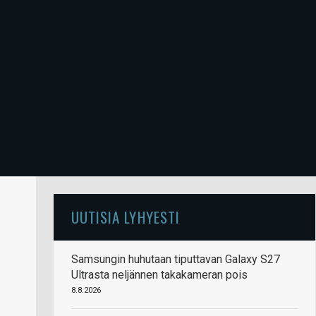
UUTISIA LYHYESTI
Samsungin huhutaan tiputtavan Galaxy S27
Ultrasta neljännen takakameran pois
8.8.2026