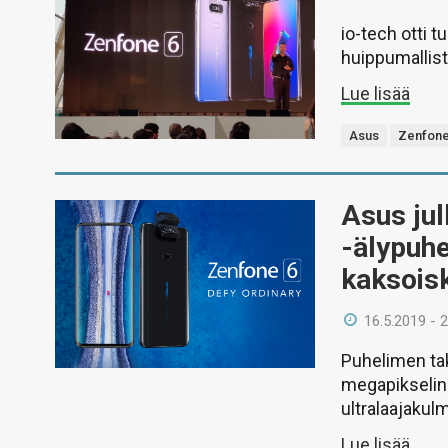
io-tech otti 
huippumallist
Lue lisää
Asus
Zenfone
Asus jul
-älypuh
kaksois
16.5.2019 - 
Puhelimen tak
megapikselin
ultralaajaku
Lue lisää