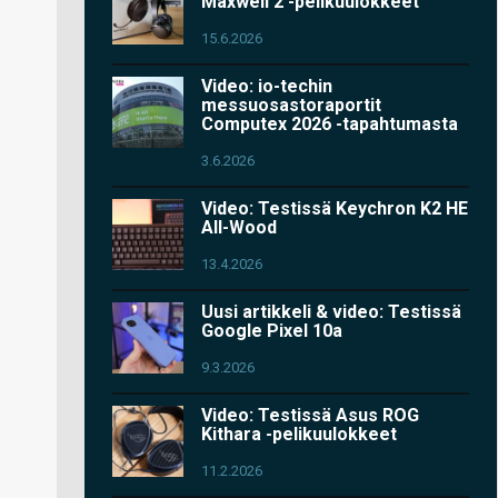
Maxwell 2 -pelikuulokkeet
15.6.2026
Video: io-techin
messuosastoraportit
Computex 2026 -tapahtumasta
3.6.2026
Video: Testissä Keychron K2 HE
All-Wood
13.4.2026
Uusi artikkeli & video: Testissä
Google Pixel 10a
9.3.2026
Video: Testissä Asus ROG
Kithara -pelikuulokkeet
11.2.2026