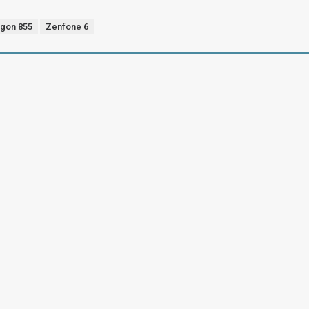
gon 855
Zenfone 6