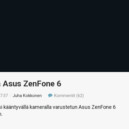
ä Asus ZenFone 6
17:37
/
Juha Kokkonen
Kommentit (62)
si kääntyvällä kameralla varustetun Asus ZenFone 6
n.