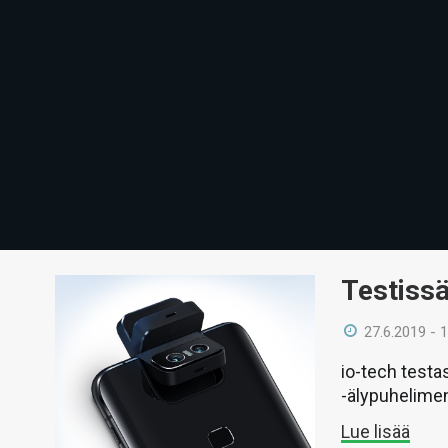
Testiss
27.6.2019 - 
io-tech testa
-älypuhelime
Lue lisää