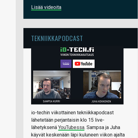
Lisää videoita
TEKNIIKKAPODCAST
io-techin viikottainen tekniikkapodcast
lähetetään perjantaisin klo 15 live-
lähetyksenä
YouTubessa
. Sampsa ja Juha
käyvät keskenään läpi kuluneen viikon ajalta