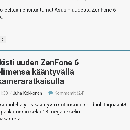
tuoreeltaan ensituntumat Asusin uudesta ZenFone 6 -
a.
 6
kisti uuden ZenFone 6
elimensa kääntyvällä
kameraratkaisulla
21:30
/
Juha Kokkonen
Kommentit (24)
apuolelta ylös kääntyvä motorisoitu moduuli tarjoaa 48
 pääkameran sekä 13 megapikselin
lmakameran.