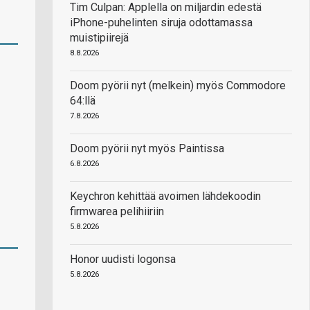
Tim Culpan: Applella on miljardin edestä
iPhone-puhelinten siruja odottamassa
muistipiirejä
8.8.2026
Doom pyörii nyt (melkein) myös Commodore
64:llä
7.8.2026
Doom pyörii nyt myös Paintissa
6.8.2026
Keychron kehittää avoimen lähdekoodin
firmwarea pelihiiriin
5.8.2026
Honor uudisti logonsa
5.8.2026