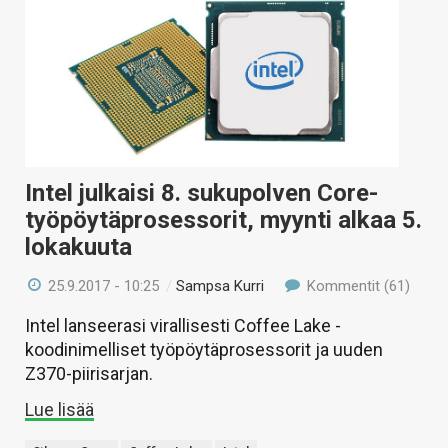
Intel julkaisi 8. sukupolven Core-
työpöytäprosessorit, myynti alkaa 5.
lokakuuta
25.9.2017 - 10:25
/
Sampsa Kurri
Kommentit (61)
Intel lanseerasi virallisesti Coffee Lake -
koodinimelliset työpöytäprosessorit ja uuden
Z370-piirisarjan.
Lue lisää