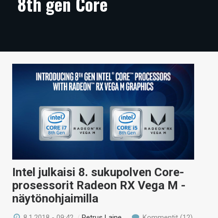
8th gen Core
ARTIKKELIT
VIDEOT
TECHBBS
TIETOA
HINTA.FI
KAUPPA
VAIHDA TEEMA
Intel julkaisi 8. sukupolven Core-
prosessorit Radeon RX Vega M -
HAKU
näytönohjaimilla
8.1.2018 - 09:42
/
Petrus Laine
Kommentit (12)