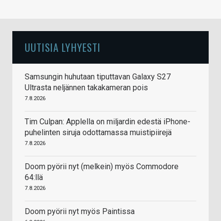
UUTISIA LYHYESTI
Samsungin huhutaan tiputtavan Galaxy S27
Ultrasta neljännen takakameran pois
7.8.2026
Tim Culpan: Applella on miljardin edestä iPhone-
puhelinten siruja odottamassa muistipiirejä
7.8.2026
Doom pyörii nyt (melkein) myös Commodore
64:llä
7.8.2026
Doom pyörii nyt myös Paintissa