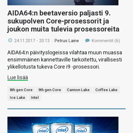
AIDA64:n beetaversio paljasti 9.
sukupolven Core-prosessorit ja
joukon muita tulevia prosessoreita
24.11.2017 - 20:13
/
Petrus Laine
Kommentit (6)
AIDA64:n päivityslogeissa vilahtaa muun muassa
ensimmäinen kannettaville tarkoitettu, virallisesti
ylikellotusta tukeva Core i9 -prosessori.
Lue lisää
8th gen Core
9th gen Core
Cannon Lake
Coffee Lake
Ice Lake
Intel