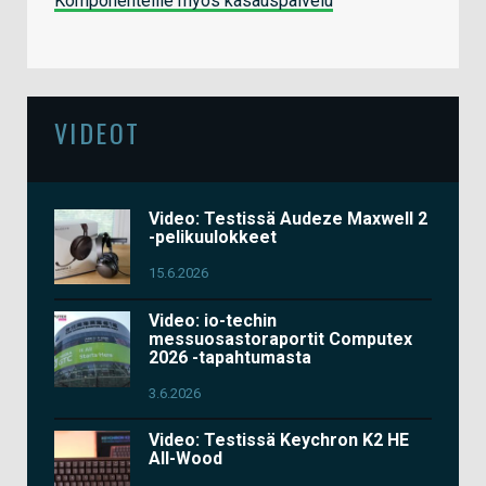
Komponenteille myös kasauspalvelu
VIDEOT
Video: Testissä Audeze Maxwell 2
-pelikuulokkeet
15.6.2026
Video: io-techin
messuosastoraportit Computex
2026 -tapahtumasta
3.6.2026
Video: Testissä Keychron K2 HE
All-Wood