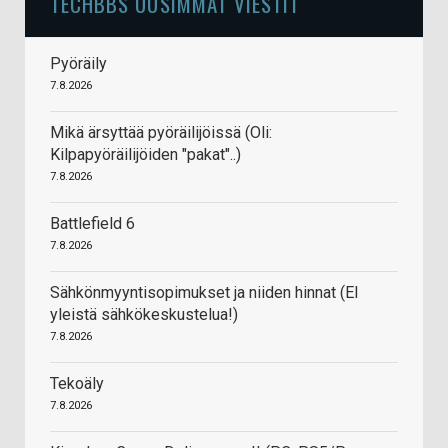
TECHBBS UUSIMMAT VIESTIT
Pyöräily
7.8.2026
Mikä ärsyttää pyöräilijöissä (Oli:
Kilpapyöräilijöiden "pakat"..)
7.8.2026
Battlefield 6
7.8.2026
Sähkönmyyntisopimukset ja niiden hinnat (EI
yleistä sähkökeskustelua!)
7.8.2026
Tekoäly
7.8.2026