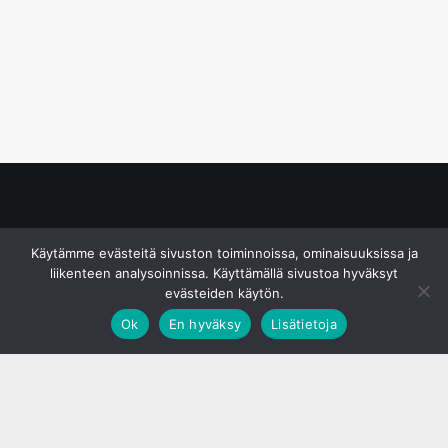
© S&J Media Oy
Käytämme evästeitä sivuston toiminnoissa, ominaisuuksissa ja
liikenteen analysoinnissa. Käyttämällä sivustoa hyväksyt
evästeiden käytön.
Ok
En hyväksy
Lisätietoja
;