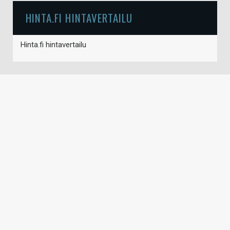
HINTA.FI HINTAVERTAILU
Hinta.fi hintavertailu