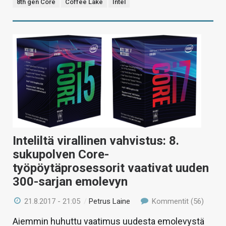
8th gen Core
Coffee Lake
Intel
Inteliltä virallinen vahvistus: 8.
sukupolven Core-
työpöytäprosessorit vaativat uuden
300-sarjan emolevyn
21.8.2017 - 21:05
/
Petrus Laine
Kommentit (56)
Aiemmin huhuttu vaatimus uudesta emolevystä