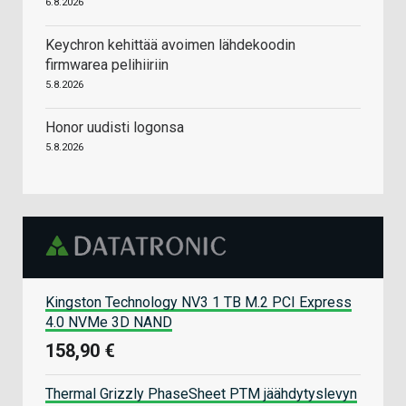
6.8.2026
Keychron kehittää avoimen lähdekoodin
firmwarea pelihiiriin
5.8.2026
Honor uudisti logonsa
5.8.2026
Kingston Technology NV3 1 TB M.2 PCI Express
4.0 NVMe 3D NAND
158,90 €
Thermal Grizzly PhaseSheet PTM jäähdytyslevyn