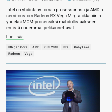
Intel on yhdistänyt oman prosessorinsa ja AMD:n
semi-custom Radeon RX Vega M -grafiikkapiiriin
yhdeksi MCM-prosessiksi mahdollistaakseen
entistä ohuemmat pelikannettavat.
Lue lisää
8th gen Core
AMD
CES 2018
Intel
Kaby Lake
Radeon
Vega