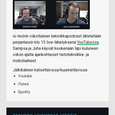
io-techin viikottainen tekniikkapodcast lähetetään
perjantaisin klo 15 live-lähetyksenä
YouTubessa
.
Sampsa ja Juha käyvät keskenään läpi kuluneen
viikon ajalta ajankohtaiset tietotekniikka- ja
mobiiliaiheet.
Jälkikäteen katseltavissa/kuunneltavissa:
Youtube
iTunes
Spotify