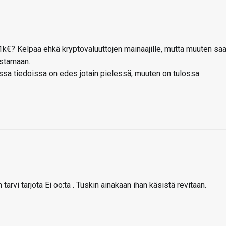
 1k€? Kelpaa ehkä kryptovaluuttojen mainaajille, mutta muuten sa
ostamaan.
ssa tiedoissa on edes jotain pielessä, muuten on tulossa
 tarvi tarjota Ei oo:ta . Tuskin ainakaan ihan käsistä revitään.