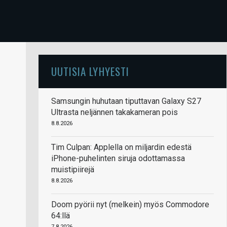
UUTISIA LYHYESTI
Samsungin huhutaan tiputtavan Galaxy S27
Ultrasta neljännen takakameran pois
8.8.2026
Tim Culpan: Applella on miljardin edestä
iPhone-puhelinten siruja odottamassa
muistipiirejä
8.8.2026
Doom pyörii nyt (melkein) myös Commodore
64:llä
7.8.2026