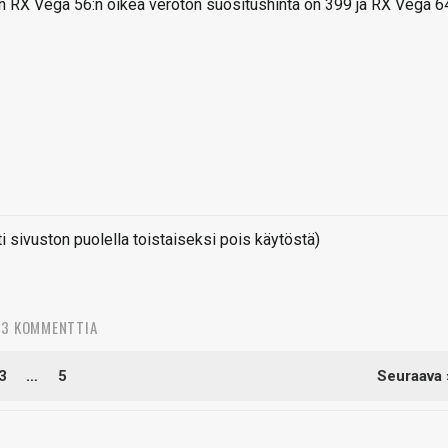
n RX Vega 56:n oikea veroton suositushinta on 399 ja RX Vega 6
sivuston puolella toistaiseksi pois käytöstä)
3 KOMMENTTIA
3
…
5
Seuraava 