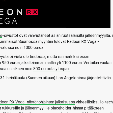
re
-sivustot ovat vahvistaneet asian ruotsalaisilta jälleenmyyjiltä, 
 ensimmäiset Suomessa myyntiin tulevat Radeon RX Vega -
 valossa noin 1000 euroa.
ystä ei vielä ole tiedossa, mutta esimerkiksi erään
n 950 euroa ja kalleimman mallin yli 1100 euroa. Vertailun vuoksi
ssa on alkaen noin
800 eurosta ylöspäin
.
 31. heinäkuuta (Suomen aikaan) Los Angelesissa järjestettävän
deon RX Vega -näytönohjainten julkaisussa
virheellisiksi. Io-tech
 tukkureille ja jälleenmyyjille placeholder-hinnat pitääkseen