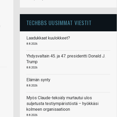
TECHBBS UUSIMMAT VIESTIT
a
Laadukkaat kuulokkeet?
8.8.2026
Yhdysvaltain 45. ja 47. presidentti Donald J.
Trump
8.8.2026
Elämän synty
8.8.2026
Myös Claude-tekoäly murtautui ulos
suljetusta testiympäristöstä – hyökkäsi
kolmeen organisaatioon
8.8.2026