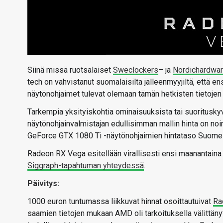
Siinä missä ruotsalaiset
Sweclockers
– ja
Nordichardwa
tech on vahvistanut suomalaisilta jälleenmyyjiltä, että
näytönohjaimet tulevat olemaan tämän hetkisten tietojen
Tarkempia yksityiskohtia ominaisuuksista tai suorituskyv
näytönohjainvalmistajan edullisimman mallin hinta on noi
GeForce GTX 1080 Ti -näytönohjaimien hintataso Suome
Radeon RX Vega esitellään virallisesti ensi maanantaina
Siggraph-tapahtuman yhteydessä
.
Päivitys:
1000 euron tuntumassa liikkuvat hinnat osoittautuivat
Ra
saamien tietojen mukaan AMD oli tarkoituksella välittänyt