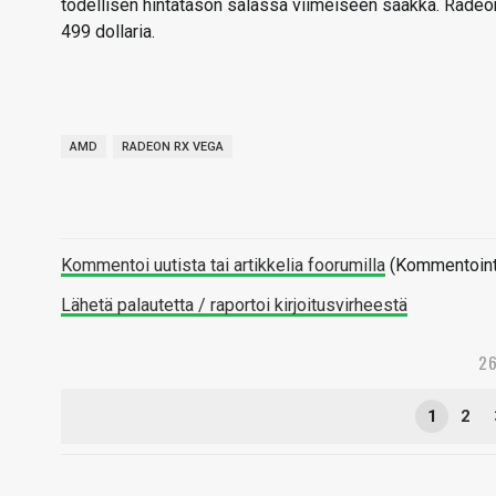
todellisen hintatason salassa viimeiseen saakka. Radeo
499 dollaria.
AMD
RADEON RX VEGA
Kommentoi uutista tai artikkelia foorumilla
(Kommentointi 
Lähetä palautetta / raportoi kirjoitusvirheestä
26
1
2