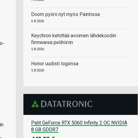
Doom pyörii nyt myös Paintissa
6.8.2026
Keychron kehittää avoimen lähdekoodin
firmwarea pelihiiriin
io-
5.8.2026
Honor uudisti logonsa
5.8.2026
Palit GeForce RTX 5060 Infinity 2 OC NVIDIA
in
8 GB GDDR7