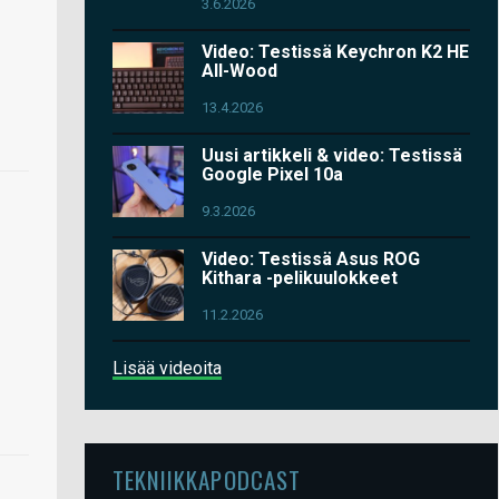
3.6.2026
Video: Testissä Keychron K2 HE
All-Wood
13.4.2026
Uusi artikkeli & video: Testissä
Google Pixel 10a
9.3.2026
Video: Testissä Asus ROG
Kithara -pelikuulokkeet
11.2.2026
Lisää videoita
TEKNIIKKAPODCAST