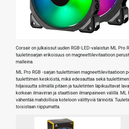
Corsair on julkaissut uuden RGB-LED-valaistun ML Pro RG
tuuletinsarjan erikoisuus on magneettilevitaatioon perustu
malleina.
ML Pro RGB -sarjan tuulettimien magneettilevitaatioon pe
tuulettimen keskiöstä, mikä edesauttaa sekä tuulettimen e
hiljaisuutta silmällä pitäen ja tuuletinten läpikuultavat
korkean ilmavirran ja staattisen ilmanpaineen välillä. ML
vähentää mahdollisia koteloon välittyviä tärinöitä. Tuule
toisistaan riippumatta.