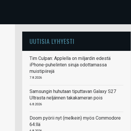
UUTISIA LYHYESTI
Tim Culpan: Applella on miljardin edestä
iPhone-puhelinten siruja odottamassa
muistipiirejä
7.8.2026
Samsungin huhutaan tiputtavan Galaxy S27
Ultrasta neljännen takakameran pois
6.8.2026
Doom pyörii nyt (melkein) myös Commodore
64:llä
6.8.2026