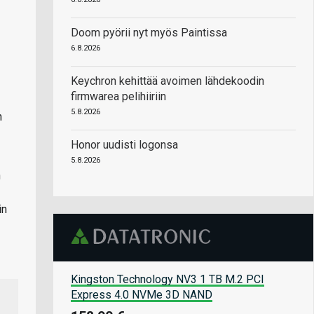
Doom pyörii nyt myös Paintissa
6.8.2026
Keychron kehittää avoimen lähdekoodin
firmwarea pelihiiriin
5.8.2026
n
Honor uudisti logonsa
5.8.2026
n
in
Kingston Technology NV3 1 TB M.2 PCI
Express 4.0 NVMe 3D NAND