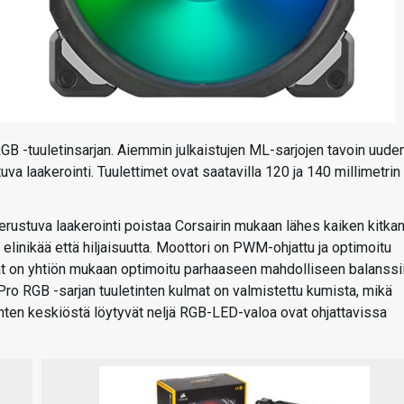
B -tuuletinsarjan. Aiemmin julkaistujen ML-sarjojen tavoin uude
va laakerointi. Tuulettimet ovat saatavilla 120 ja 140 millimetrin
rustuva laakerointi poistaa Corsairin mukaan lähes kaiken kitka
linikää että hiljaisuutta. Moottori on PWM-ohjattu ja optimoitu
 lavat on yhtiön mukaan optimoitu parhaaseen mahdolliseen balanssi
 Pro RGB -sarjan tuuletinten kulmat on valmistettu kumista, mikä
tinten keskiöstä löytyvät neljä RGB-LED-valoa ovat ohjattavissa