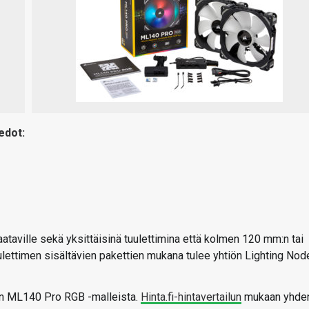
edot:
ataville sekä yksittäisinä tuulettimina että kolmen 120 mm:n tai
ettimen sisältävien pakettien mukana tulee yhtiön Lighting Nod
en ML140 Pro RGB -malleista.
Hinta.fi-hintavertailun
mukaan yhde