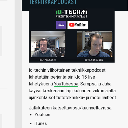
TEKNIIKKAPODCAST
io-techin viikottainen tekniikkapodcast
lähetetään perjantaisin klo 15 live-
lähetyksenä
YouTubessa
. Sampsa ja Juha
käyvät keskenään läpi kuluneen viikon ajalta
ajankohtaiset tietotekniikka- ja mobiiliaiheet.
Jälkikäteen katseltavissa/kuunneltavissa:
Youtube
iTunes