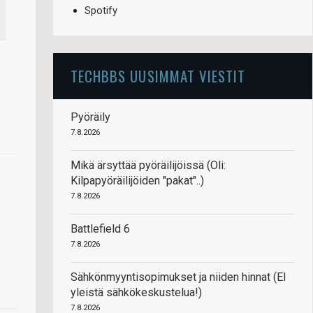
Spotify
TECHBBS UUSIMMAT VIESTIT
Pyöräily
7.8.2026
Mikä ärsyttää pyöräilijöissä (Oli:
Kilpapyöräilijöiden "pakat"..)
7.8.2026
Battlefield 6
7.8.2026
Sähkönmyyntisopimukset ja niiden hinnat (EI
yleistä sähkökeskustelua!)
7.8.2026