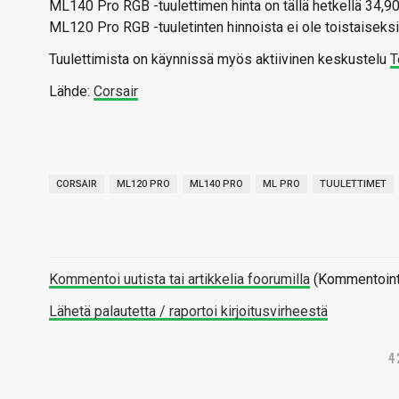
ML140 Pro RGB -tuulettimen hinta on tällä hetkellä 34,90 
ML120 Pro RGB -tuuletinten hinnoista ei ole toistaiseksi 
Tuulettimista on käynnissä myös aktiivinen keskustelu
T
Lähde:
Corsair
CORSAIR
ML120 PRO
ML140 PRO
ML PRO
TUULETTIMET
Kommentoi uutista tai artikkelia foorumilla
(Kommentointi 
Lähetä palautetta / raportoi kirjoitusvirheestä
4