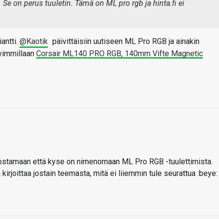
. Se on perus tuuletin. Tämä on ML pro rgb ja hinta.fi ei
antti.
@Kaotik
päivittäisiin uutiseen ML Pro RGB ja ainakin
vimmillaan
Corsair ML140 PRO RGB, 140mm Vifte Magnetic
rostamaan että kyse on nimenomaan ML Pro RGB -tuulettimista.
 kirjoittaa jostain teemasta, mitä ei liiemmin tule seurattua :beye: