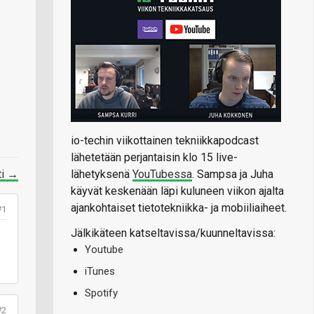
.
io-techin viikottainen tekniikkapodcast
lähetetään perjantaisin klo 15 live-
lähetyksenä
YouTubessa
. Sampsa ja Juha
ti →
käyvät keskenään läpi kuluneen viikon ajalta
ajankohtaiset tietotekniikka- ja mobiiliaiheet.
#1
Jälkikäteen katseltavissa/kuunneltavissa:
Youtube
iTunes
Spotify
#2