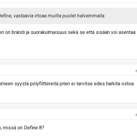
fine, vastaavia irtoaa muilta puolet halvemmalla.
en on brändi ja suorakulmaisuus sekä se että sisään voi asentaa
hmeen syystä pölyfilttereitä joten ei tarvitse edes harkita ostoa.
o, missä on Define 8?