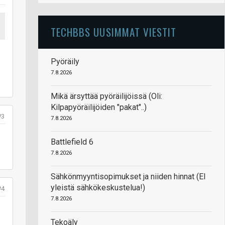
TECHBBS UUSIMMAT VIESTIT
Pyöräily
7.8.2026
Mikä ärsyttää pyöräilijöissä (Oli:
Kilpapyöräilijöiden "pakat"..)
#3
7.8.2026
Battlefield 6
7.8.2026
Sähkönmyyntisopimukset ja niiden hinnat (EI
yleistä sähkökeskustelua!)
#4
7.8.2026
Tekoäly