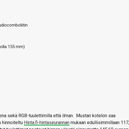
udiocomboliitin
kolla 155 mm)
sena sekä RGB-tuulettimilla että ilman. Mustan kotelon saa
 hinnoiteltu
Hinta.fi-hintaseurannan
mukaan edullisimmillaan 117