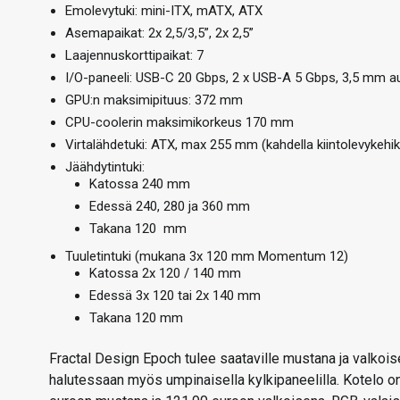
Emolevytuki: mini-ITX, mATX, ATX
Asemapaikat: 2x 2,5/3,5”, 2x 2,5”
Laajennuskorttipaikat: 7
I/O-paneeli: USB-C 20 Gbps, 2 x USB-A 5 Gbps, 3,5 mm a
GPU:n maksimipituus: 372 mm
CPU-coolerin maksimikorkeus 170 mm
Virtalähdetuki: ATX, max 255 mm (kahdella kiintolevykehi
Jäähdytintuki:
Katossa 240 mm
Edessä 240, 280 ja 360 mm
Takana 120 mm
Tuuletintuki (mukana 3x 120 mm Momentum 12)
Katossa 2x 120 / 140 mm
Edessä 3x 120 tai 2x 140 mm
Takana 120 mm
Fractal Design Epoch tulee saataville mustana ja valkoi
halutessaan myös umpinaisella kylkipaneelilla. Kotelo on