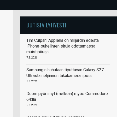
UUTISIA LYHYESTI
Tim Culpan: Applella on miljardin edestä
iPhone-puhelinten siruja odottamassa
muistipiirejä
7.8.2026
Samsungin huhutaan tiputtavan Galaxy S27
Ultrasta neljännen takakameran pois
6.8.2026
Doom pyörii nyt (melkein) myös Commodore
64:llä
6.8.2026