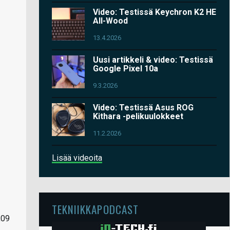
Video: Testissä Keychron K2 HE
All-Wood
13.4.2026
Uusi artikkeli & video: Testissä
Google Pixel 10a
9.3.2026
Video: Testissä Asus ROG
Kithara -pelikuulokkeet
11.2.2026
Lisää videoita
TEKNIIKKAPODCAST
,09