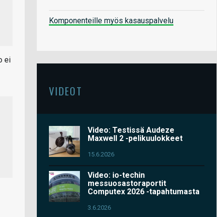
Komponenteille myös kasauspalvelu
o ei
VIDEOT
Video: Testissä Audeze
Maxwell 2 -pelikuulokkeet
15.6.2026
Video: io-techin
messuosastoraportit
Computex 2026 -tapahtumasta
3.6.2026