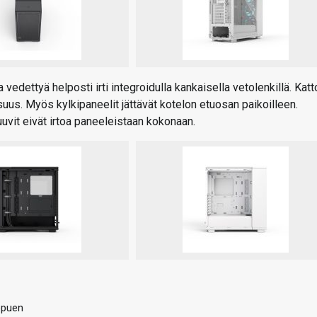
vedettyä helposti irti integroidulla kankaisella vetolenkillä. Katt
osuus. Myös kylkipaneelit jättävät kotelon etuosan paikoilleen.
uuvit eivät irtoa paneeleistaan kokonaan.
ppuen