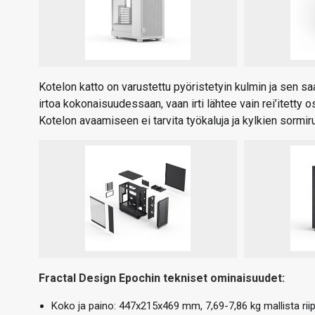
Kotelon katto on varustettu pyöristetyin kulmin ja sen saa 
irtoa kokonaisuudessaan, vaan irti lähtee vain rei’itetty 
Kotelon avaamiseen ei tarvita työkaluja ja kylkien sormir
Fractal Design Epochin tekniset ominaisuudet:
Koko ja paino: 447x215x469 mm, 7,69-7,86 kg mallista rii