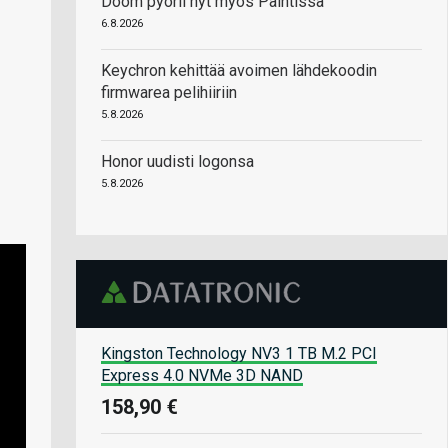
Doom pyörii nyt myös Paintissa
6.8.2026
Keychron kehittää avoimen lähdekoodin
firmwarea pelihiiriin
5.8.2026
Honor uudisti logonsa
5.8.2026
Kingston Technology NV3 1 TB M.2 PCI
Express 4.0 NVMe 3D NAND
158,90 €