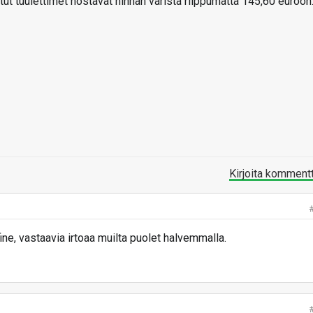
t tuulettimet nostavat hinnan väristä riippumatta 145,60 euroon
Kirjoita komment
ne, vastaavia irtoaa muilta puolet halvemmalla.