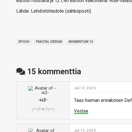
euroon mustana ja 121,90 euroon valkoisena. RGB-valaistu
Lähde: Lehdistötiedote (sähköposti)
EPOCH
FRACTAL DESIGN
MOMENTUM 12
15
kommenttia
Jul 13, 2025
-is2-
Taas hieman erinäkönen Defi
╭∩╮ʕ•ᴥ•ʔ╭∩╮
Vastaa
Jul 13, 2025