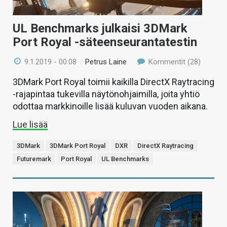
UL Benchmarks julkaisi 3DMark
Port Royal -säteenseurantatestin
9.1.2019 - 00:08
/
Petrus Laine
Kommentit (28)
3DMark Port Royal toimii kaikilla DirectX Raytracing
-rajapintaa tukevilla näytönohjaimilla, joita yhtiö
odottaa markkinoille lisää kuluvan vuoden aikana.
Lue lisää
3DMark
3DMark Port Royal
DXR
DirectX Raytracing
Futuremark
Port Royal
UL Benchmarks