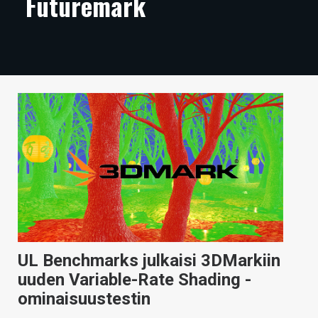
Futuremark
ARTIKKELIT
VIDEOT
TECHBBS
TIETOA
HINTA.FI
KAUPPA
VAIHDA TEEMA
UL Benchmarks julkaisi 3DMarkiin
HAKU
uuden Variable-Rate Shading -
ominaisuustestin