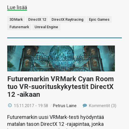
Lue lisää
3DMark
DirectX 12
DirectX Raytracing
Epic Games
Futuremark
Unreal Engine
Futuremarkin VRMark Cyan Room
tuo VR-suorituskykytestit DirectX
12 -aikaan
15.11.2017 - 19:58
/
Petrus Laine
Kommentit (3)
Futuremarkin uusi VRMark-testi hyödyntää
matalan tason DirectX 12 -rajapintaa, jonka