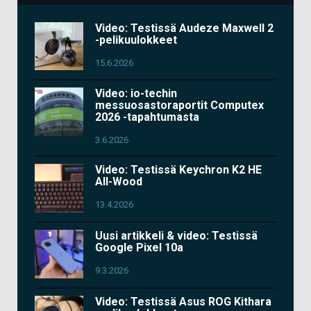
Video: Testissä Audeze Maxwell 2
-pelikuulokkeet
15.6.2026
Video: io-techin
messuosastoraportit Computex
2026 -tapahtumasta
3.6.2026
Video: Testissä Keychron K2 HE
All-Wood
13.4.2026
Uusi artikkeli & video: Testissä
Google Pixel 10a
9.3.2026
Video: Testissä Asus ROG Kithara