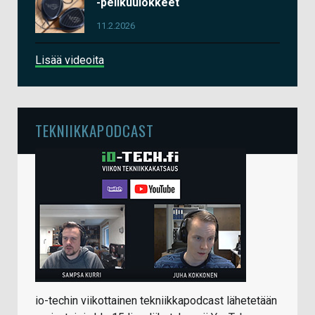
-pelikuulokkeet
11.2.2026
Lisää videoita
TEKNIIKKAPODCAST
io-techin viikottainen tekniikkapodcast lähetetään