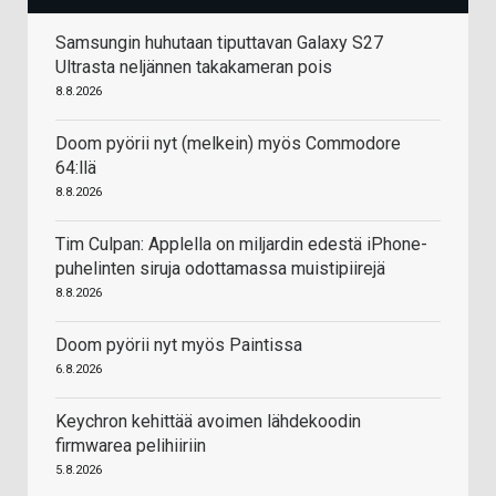
Samsungin huhutaan tiputtavan Galaxy S27
Ultrasta neljännen takakameran pois
8.8.2026
Doom pyörii nyt (melkein) myös Commodore
64:llä
8.8.2026
Tim Culpan: Applella on miljardin edestä iPhone-
puhelinten siruja odottamassa muistipiirejä
8.8.2026
Doom pyörii nyt myös Paintissa
6.8.2026
Keychron kehittää avoimen lähdekoodin
firmwarea pelihiiriin
5.8.2026