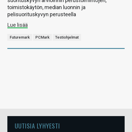
suorituskyvyn arvioinnin perustoimintojen,
toimistokäytön, median luonnin ja
pelisuorituskyvyn perusteella
Lue lisää
Futuremark
PCMark
Testiohjelmat
UUTISIA LYHYESTI