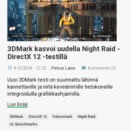
3DMark kasvoi uudella Night Raid -
DirectX 12 -testillä
8.10.2018 - 21:52
/
Petrus Laine
Kommentit (3)
Uusi 3DMark-testi on suunnattu lähinnä
kannettaville ja niitä keveämmille tietokoneille
integroiduilla grafiikkaohjaimilla.
Lue lisää
3DMark
DirectX 12
Futuremark
Night Raid
UL Benchmarks