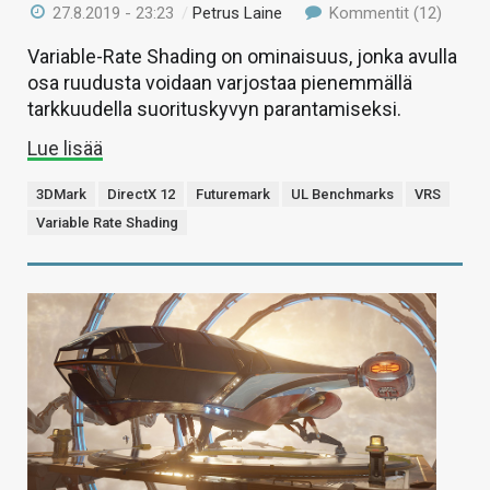
27.8.2019 - 23:23
/
Petrus Laine
Kommentit (12)
Variable-Rate Shading on ominaisuus, jonka avulla
osa ruudusta voidaan varjostaa pienemmällä
tarkkuudella suorituskyvyn parantamiseksi.
Lue lisää
3DMark
DirectX 12
Futuremark
UL Benchmarks
VRS
Variable Rate Shading