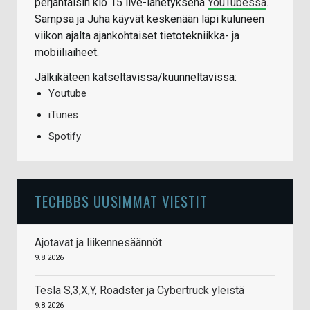
perjantaisin klo 15 live-lähetyksenä
YouTubessa
.
Sampsa ja Juha käyvät keskenään läpi kuluneen
viikon ajalta ajankohtaiset tietotekniikka- ja
mobiiliaiheet.
Jälkikäteen katseltavissa/kuunneltavissa:
Youtube
iTunes
Spotify
TECHBBS UUSIMMAT VIESTIT
Ajotavat ja liikennesäännöt
9.8.2026
Tesla S,3,X,Y, Roadster ja Cybertruck yleistä
9.8.2026