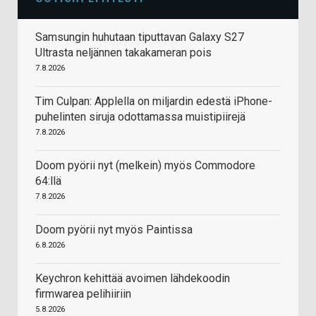
Samsungin huhutaan tiputtavan Galaxy S27
Ultrasta neljännen takakameran pois
7.8.2026
Tim Culpan: Applella on miljardin edestä iPhone-
puhelinten siruja odottamassa muistipiirejä
7.8.2026
Doom pyörii nyt (melkein) myös Commodore
64:llä
7.8.2026
Doom pyörii nyt myös Paintissa
6.8.2026
Keychron kehittää avoimen lähdekoodin
firmwarea pelihiiriin
5.8.2026