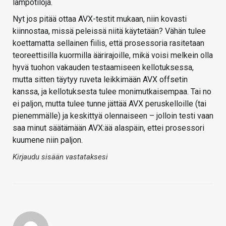
lämpötiloja.
Nyt jos pitää ottaa AVX-testit mukaan, niin kovasti
kiinnostaa, missä peleissä niitä käytetään? Vähän tulee
koettamatta sellainen fiilis, että prosessoria rasitetaan
teoreettisilla kuormilla äärirajoille, mikä voisi melkein olla
hyvä tuohon vakauden testaamiseen kellotuksessa,
mutta sitten täytyy ruveta leikkimään AVX offsetin
kanssa, ja kellotuksesta tulee monimutkaisempaa. Tai no
ei paljon, mutta tulee tunne jättää AVX peruskelloille (tai
pienemmälle) ja keskittyä olennaiseen – jolloin testi vaan
saa minut säätämään AVX:ää alaspäin, ettei prosessori
kuumene niin paljon.
Kirjaudu sisään vastataksesi