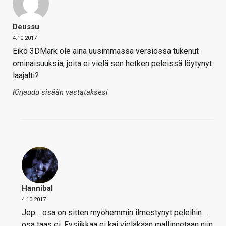
Deussu
4.10.2017
Eikö 3DMark ole aina uusimmassa versiossa tukenut
ominaisuuksia, joita ei vielä sen hetken peleissä löytynyt
laajalti?
Kirjaudu sisään vastataksesi
Hannibal
4.10.2017
Jep… osa on sitten myöhemmin ilmestynyt peleihin…
osa taas ei. Fysiikkaa ei kai vieläkään mallinnetaan niin