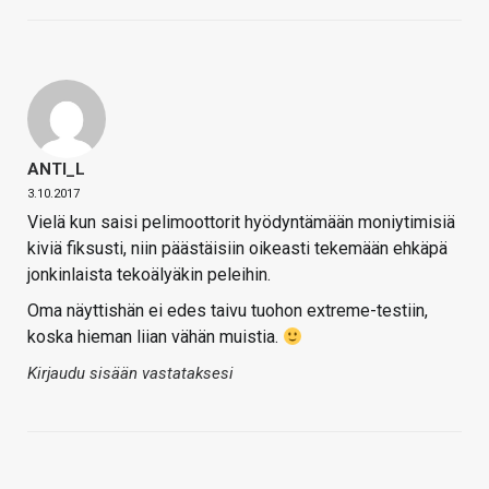
ANTI_L
3.10.2017
Vielä kun saisi pelimoottorit hyödyntämään moniytimisiä
kiviä fiksusti, niin päästäisiin oikeasti tekemään ehkäpä
jonkinlaista tekoälyäkin peleihin.
Oma näyttishän ei edes taivu tuohon extreme-testiin,
koska hieman liian vähän muistia.
Kirjaudu sisään vastataksesi