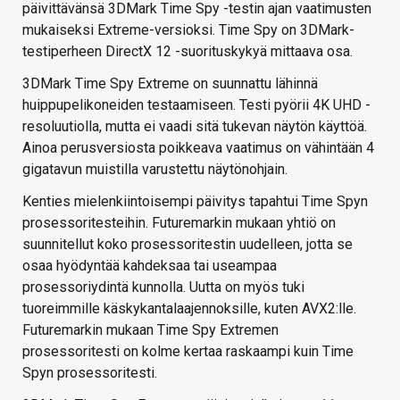
päivittävänsä 3DMark Time Spy -testin ajan vaatimusten
mukaiseksi Extreme-versioksi. Time Spy on 3DMark-
testiperheen DirectX 12 -suorituskykyä mittaava osa.
3DMark Time Spy Extreme on suunnattu lähinnä
huippupelikoneiden testaamiseen. Testi pyörii 4K UHD -
resoluutiolla, mutta ei vaadi sitä tukevan näytön käyttöä.
Ainoa perusversiosta poikkeava vaatimus on vähintään 4
gigatavun muistilla varustettu näytönohjain.
Kenties mielenkiintoisempi päivitys tapahtui Time Spyn
prosessoritesteihin. Futuremarkin mukaan yhtiö on
suunnitellut koko prosessoritestin uudelleen, jotta se
osaa hyödyntää kahdeksaa tai useampaa
prosessoriydintä kunnolla. Uutta on myös tuki
tuoreimmille käskykantalaajennoksille, kuten AVX2:lle.
Futuremarkin mukaan Time Spy Extremen
prosessoritesti on kolme kertaa raskaampi kuin Time
Spyn prosessoritesti.