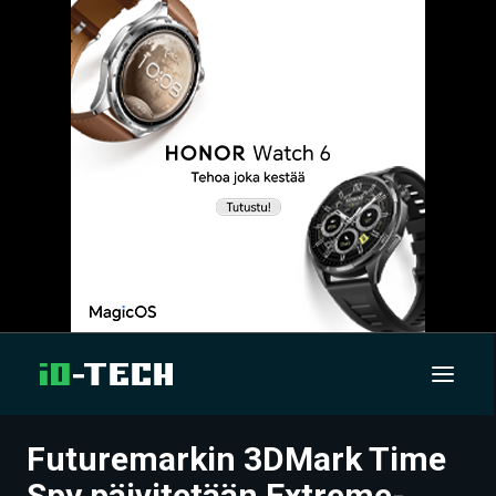
Futuremarkin 3DMark Time
UUTISET
Spy päivitetään Extreme-