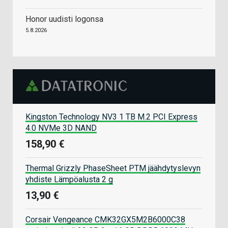
Honor uudisti logonsa
5.8.2026
Kingston Technology NV3 1 TB M.2 PCI Express
4.0 NVMe 3D NAND
158,90 €
Thermal Grizzly PhaseSheet PTM jäähdytyslevyn
yhdiste Lämpöalusta 2 g
13,90 €
Corsair Vengeance CMK32GX5M2B6000C38