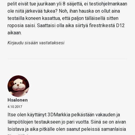
pelit eivät tue juurikaan yli 8 säijettä, ei testiohjelmankaan
ole niitä järkevää tukea? Noh, ihan hauska on ollut aina
testailla koneen kasattua, että paljon tälläisellä sitten
roposia saisi. Saattaisi olla aika siirtyä firestrikestä D12
aikaan.
Kirjaudu sisään vastataksesi
Hsalonen
4.10.2017
Itse olen käyttänyt 3DMarkkia pelkästään vakauden ja
lämpötilojen testaukseen jo pari vuotta. Siinä se on aivan
loistava ja aika pitkälle olen saanut peleissä samanlaisia