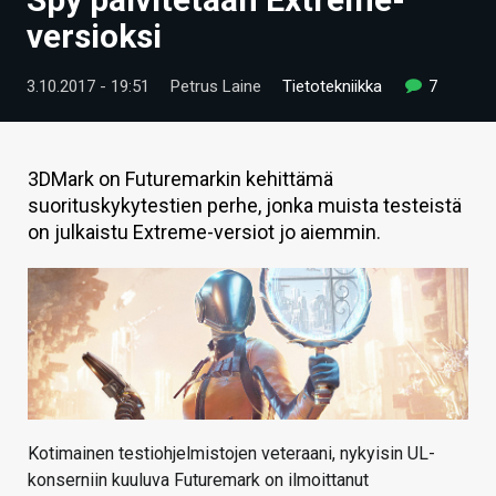
ARTIKKELIT
versioksi
VIDEOT
3.10.2017 - 19:51
Petrus Laine
Tietotekniikka
7
TECHBBS
TIETOA
3DMark on Futuremarkin kehittämä
suorituskykytestien perhe, jonka muista testeistä
HINTA.FI
on julkaistu Extreme-versiot jo aiemmin.
KAUPPA
VAIHDA TEEMA
HAKU
Kotimainen testiohjelmistojen veteraani, nykyisin UL-
konserniin kuuluva Futuremark on ilmoittanut