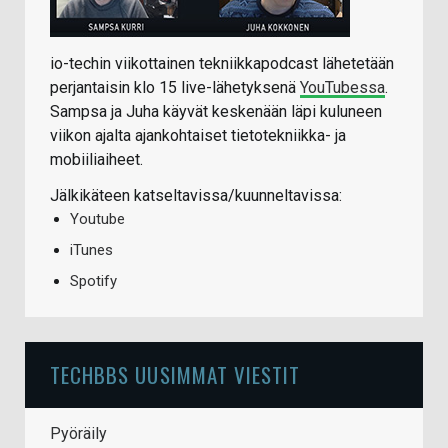
io-techin viikottainen tekniikkapodcast lähetetään
perjantaisin klo 15 live-lähetyksenä
YouTubessa
.
Sampsa ja Juha käyvät keskenään läpi kuluneen
viikon ajalta ajankohtaiset tietotekniikka- ja
mobiiliaiheet.
Jälkikäteen katseltavissa/kuunneltavissa:
Youtube
iTunes
Spotify
TECHBBS UUSIMMAT VIESTIT
Pyöräily