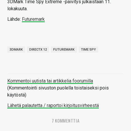
3DMark Time Spy Extreme -päivitys julkaistaan 11.
lokakuuta.
Lähde:
Futuremark
3DMARK
DIRECTX 12
FUTUREMARK
TIME SPY
Kommentoi uutista tai artikkelia foorumilla
(Kommentointi sivuston puolella toistaiseksi pois
käytöstä)
Lähetä palautetta / raportoi kirjoitusvirheestä
7 KOMMENTTIA