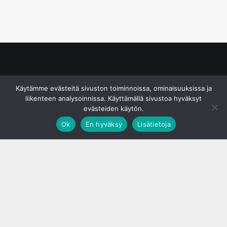
© S&J Media Oy
Käytämme evästeitä sivuston toiminnoissa, ominaisuuksissa ja
liikenteen analysoinnissa. Käyttämällä sivustoa hyväksyt
evästeiden käytön.
Ok
En hyväksy
Lisätietoja
;