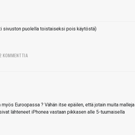
sivuston puolella toistaiseksi pois käytöstä)
2 KOMMENTTIA
n myös Euroopassa ? Vähän itse epäilen, että jotain muita malleja
isivat lähteneet iPhonea vastaan pikkasen alle 5-tuumaisella