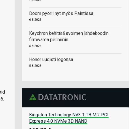
Doom pyörii nyt myös Paintissa
6.8.2026
Keychron kehittää avoimen lähdekoodin
firmwarea pelihiiriin
5.8.2026
Honor uudisti logonsa
5.8.2026
oid
6.
Kingston Technology NV3 1 TB M.2 PCI
Express 4.0 NVMe 3D NAND