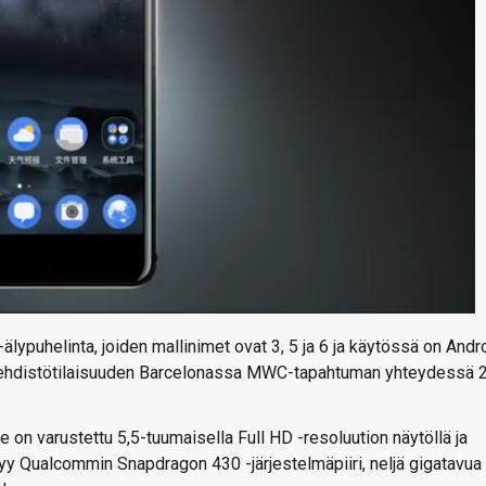
ypuhelinta, joiden mallinimet ovat 3, 5 ja 6 ja käytössä on Andr
ä lehdistötilaisuuden Barcelonassa MWC-tapahtuman yhteydessä 2
 on varustettu 5,5-tuumaisella Full HD -resoluution näytöllä ja
yy Qualcommin Snapdragon 430 -järjestelmäpiiri, neljä gigatavua