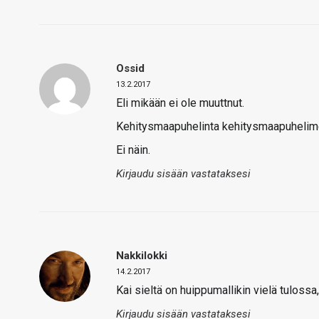
Ossid
13.2.2017
Eli mikään ei ole muuttnut.
Kehitysmaapuhelinta kehitysmaapuhelimen
Ei näin.
Kirjaudu sisään vastataksesi
Nakkilokki
14.2.2017
Kai sieltä on huippumallikin vielä tuloss
Kirjaudu sisään vastataksesi