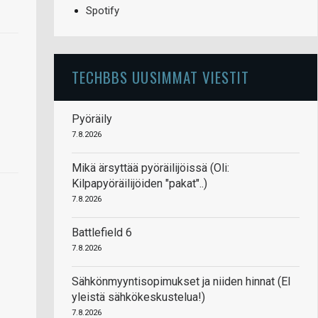
Spotify
TECHBBS UUSIMMAT VIESTIT
Pyöräily
7.8.2026
Mikä ärsyttää pyöräilijöissä (Oli:
Kilpapyöräilijöiden "pakat"..)
7.8.2026
Battlefield 6
7.8.2026
Sähkönmyyntisopimukset ja niiden hinnat (EI
yleistä sähkökeskustelua!)
7.8.2026