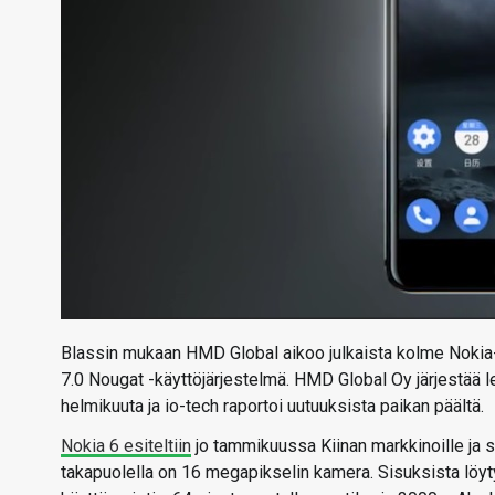
Blassin mukaan HMD Global aikoo julkaista kolme Nokia-äl
7.0 Nougat -käyttöjärjestelmä. HMD Global Oy järjestä
helmikuuta ja io-tech raportoi uutuuksista paikan päältä.
Nokia 6 esiteltiin
jo tammikuussa Kiinan markkinoille ja se
takapuolella on 16 megapikselin kamera. Sisuksista löyt