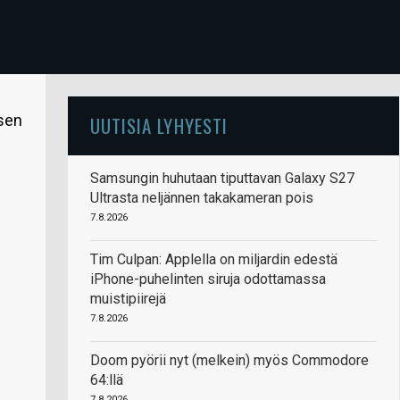
isen
UUTISIA LYHYESTI
Samsungin huhutaan tiputtavan Galaxy S27
Ultrasta neljännen takakameran pois
7.8.2026
Tim Culpan: Applella on miljardin edestä
iPhone-puhelinten siruja odottamassa
muistipiirejä
7.8.2026
Doom pyörii nyt (melkein) myös Commodore
64:llä
7.8.2026