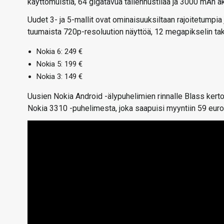
käyttömuistia, 64 gigatavua tallennustilaa ja 3000 mAh a
Uudet 3- ja 5-mallit ovat ominaisuuksiltaan rajoitetumpia
tuumaista 720p-resoluution näyttöä, 12 megapikselin ta
Nokia 6: 249 €
Nokia 5: 199 €
Nokia 3: 149 €
Uusien Nokia Android -älypuhelimien rinnalle Blass kert
Nokia 3310 -puhelimesta, joka saapuisi myyntiin 59 euron