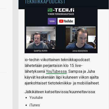
TEKNIIKKAPODCAST
io-techin viikottainen tekniikkapodcast
lähetetään perjantaisin klo 15 live-
lähetyksenä
YouTubessa
. Sampsa ja Juha
käyvät keskenään läpi kuluneen viikon ajalta
ajankohtaiset tietotekniikka- ja mobiiliaiheet.
Jälkikäteen katseltavissa/kuunneltavissa:
Youtube
iTunes