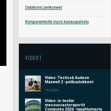
Datatronic pelikoneet
Komponenteille myös kasauspalvelu
VIDEOT
Video: Testissä Audeze
Maxwell 2 -pelikuulokkeet
15.6.2026
Video: io-techin
messuosastoraportit
Computex 2026 -tapahtumasta