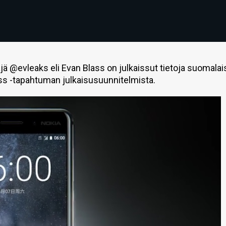
äjä @evleaks eli Evan Blass on julkaissut tietoja suomala
ss -tapahtuman julkaisusuunnitelmista.