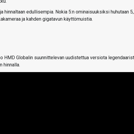
kku.
 ja hinnaltaan edullisempia. Nokia 5:n ominaisuuksiksi huhutaan 5
kakameraa ja kahden gigatavun käyttömuistia.
oo HMD Globalin suunnittelevan uudistettua versiota legendaaris
 hinnalla.