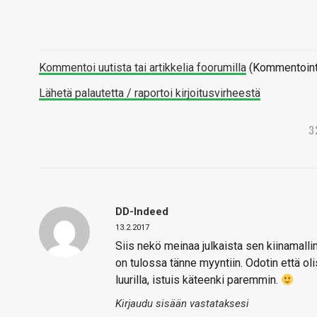
Kommentoi uutista tai artikkelia foorumilla
(Kommentointi 
Lähetä palautetta / raportoi kirjoitusvirheestä
3
DD-Indeed
13.2.2017
Siis nekö meinaa julkaista sen kiinamalli
on tulossa tänne myyntiin. Odotin että ol
luurilla, istuis käteenki paremmin.
Kirjaudu sisään vastataksesi