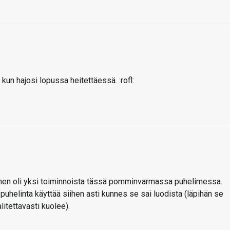
kun hajosi lopussa heitettäessä. :rofl:
inen oli yksi toiminnoista tässä pomminvarmassa puhelimessa.
 puhelinta käyttää siihen asti kunnes se sai luodista (läpihän se
litettavasti kuolee).