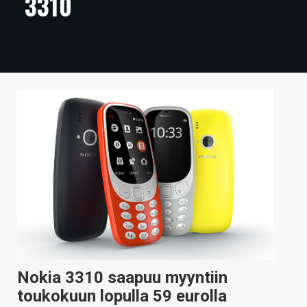
3310
ARTIKKELIT
VIDEOT
TECHBBS
TIETOA
HINTA.FI
KAUPPA
VAIHDA TEEMA
HAKU
Nokia 3310 saapuu myyntiin
toukokuun lopulla 59 eurolla