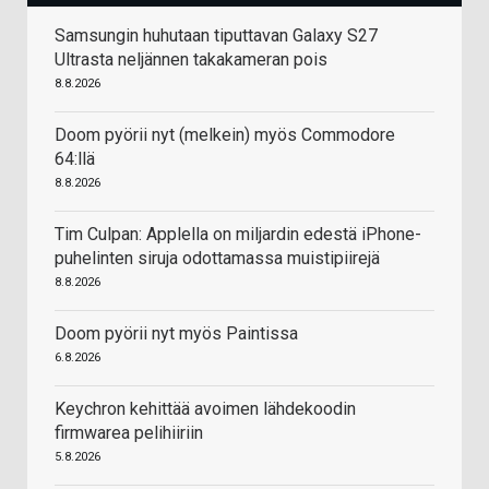
Samsungin huhutaan tiputtavan Galaxy S27
Ultrasta neljännen takakameran pois
8.8.2026
Doom pyörii nyt (melkein) myös Commodore
64:llä
8.8.2026
Tim Culpan: Applella on miljardin edestä iPhone-
puhelinten siruja odottamassa muistipiirejä
8.8.2026
Doom pyörii nyt myös Paintissa
6.8.2026
Keychron kehittää avoimen lähdekoodin
firmwarea pelihiiriin
5.8.2026