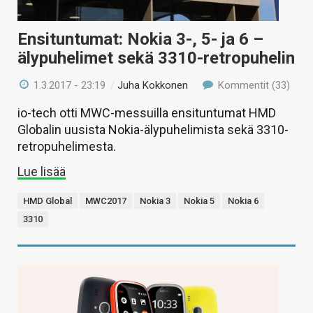
Ensituntumat: Nokia 3-, 5- ja 6 –
älypuhelimet sekä 3310-retropuhelin
1.3.2017 - 23:19
/
Juha Kokkonen
Kommentit (33)
io-tech otti MWC-messuilla ensituntumat HMD
Globalin uusista Nokia-älypuhelimista sekä 3310-
retropuhelimesta.
Lue lisää
HMD Global
MWC2017
Nokia 3
Nokia 5
Nokia 6
3310