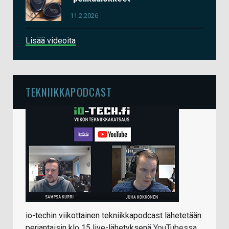
11.2.2026
Lisää videoita
TEKNIIKKAPODCAST
io-techin viikottainen tekniikkapodcast lähetetään
perjantaisin klo 15 live-lähetyksenä
YouTubessa
.