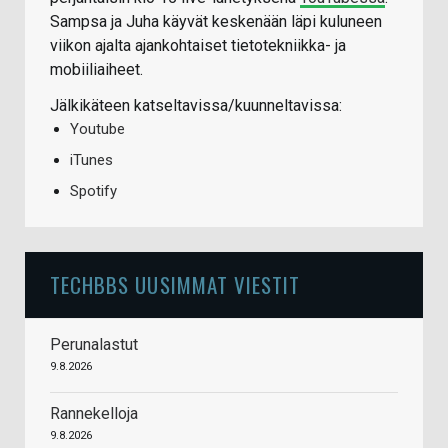
Sampsa ja Juha käyvät keskenään läpi kuluneen
viikon ajalta ajankohtaiset tietotekniikka- ja
mobiiliaiheet.
Jälkikäteen katseltavissa/kuunneltavissa:
Youtube
iTunes
Spotify
TECHBBS UUSIMMAT VIESTIT
Perunalastut
9.8.2026
Rannekelloja
9.8.2026