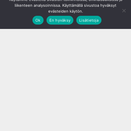
liikenteen analysoinnissa. Käyttämällä sivustoa hyväksyt
evästeiden käytön.
Ok
En hyväksy
Lisätietoja
;