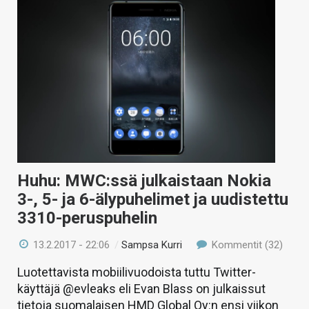
Huhu: MWC:ssä julkaistaan Nokia
3-, 5- ja 6-älypuhelimet ja uudistettu
3310-peruspuhelin
13.2.2017 - 22:06
/
Sampsa Kurri
Kommentit (32)
Luotettavista mobiilivuodoista tuttu Twitter-
käyttäjä @evleaks eli Evan Blass on julkaissut
tietoja suomalaisen HMD Global Oy:n ensi viikon