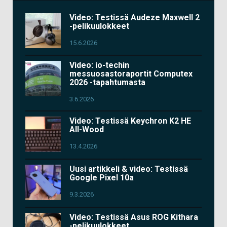
Video: Testissä Audeze Maxwell 2
-pelikuulokkeet
15.6.2026
Video: io-techin
messuosastoraportit Computex
2026 -tapahtumasta
3.6.2026
Video: Testissä Keychron K2 HE
All-Wood
13.4.2026
Uusi artikkeli & video: Testissä
Google Pixel 10a
9.3.2026
Video: Testissä Asus ROG Kithara
-pelikuulokkeet