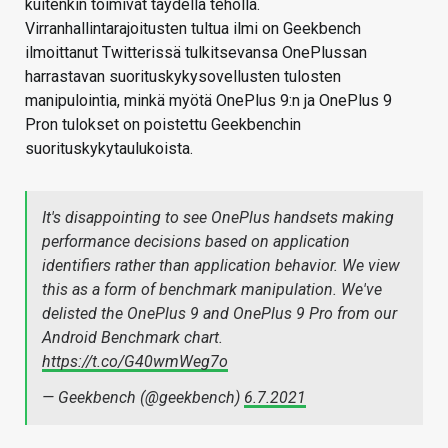
kuitenkin toimivat täydellä teholla.
Virranhallintarajoitusten tultua ilmi on Geekbench
ilmoittanut Twitterissä tulkitsevansa OnePlussan
harrastavan suorituskykysovellusten tulosten
manipulointia, minkä myötä OnePlus 9:n ja OnePlus 9
Pron tulokset on poistettu Geekbenchin
suorituskykytaulukoista.
It's disappointing to see OnePlus handsets making
performance decisions based on application
identifiers rather than application behavior. We view
this as a form of benchmark manipulation. We've
delisted the OnePlus 9 and OnePlus 9 Pro from our
Android Benchmark chart.
https://t.co/G40wmWeg7o
— Geekbench (@geekbench)
6.7.2021