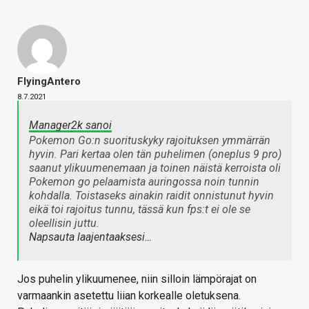
FlyingAntero
8.7.2021
Manager2k sanoi
Pokemon Go:n suorituskyky rajoituksen ymmärrän
hyvin. Pari kertaa olen tän puhelimen (oneplus 9 pro)
saanut ylikuumenemaan ja toinen näistä kerroista oli
Pokemon go pelaamista auringossa noin tunnin
kohdalla. Toistaseks ainakin raidit onnistunut hyvin
eikä toi rajoitus tunnu, tässä kun fps:t ei ole se
oleellisin juttu.
Napsauta laajentaaksesi…
Jos puhelin ylikuumenee, niin silloin lämpörajat on
varmaankin asetettu liian korkealle oletuksena.