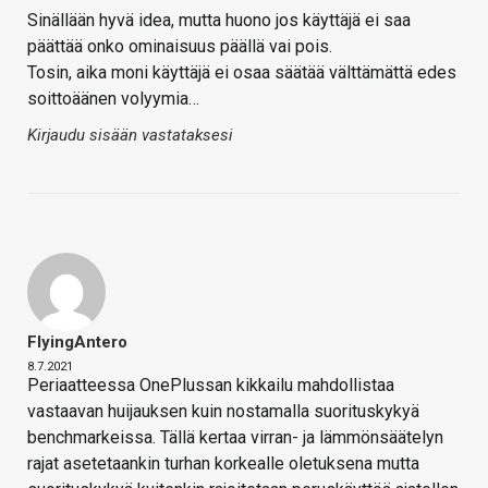
Sinällään hyvä idea, mutta huono jos käyttäjä ei saa
päättää onko ominaisuus päällä vai pois.
Tosin, aika moni käyttäjä ei osaa säätää välttämättä edes
soittoäänen volyymia…
Kirjaudu sisään vastataksesi
FlyingAntero
8.7.2021
Periaatteessa OnePlussan kikkailu mahdollistaa
vastaavan huijauksen kuin nostamalla suorituskykyä
benchmarkeissa. Tällä kertaa virran- ja lämmönsäätelyn
rajat asetetaankin turhan korkealle oletuksena mutta