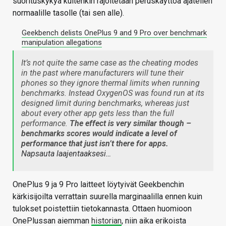
suorituskykyä kuitenkin rajoitetaan peruskäyttöä ajatellen
normaalille tasolle (tai sen alle).
Geekbench delists OnePlus 9 and 9 Pro over benchmark
manipulation allegations
It’s not quite the same case as the cheating modes
in the past where manufacturers will tune their
phones so they ignore thermal limits when running
benchmarks. Instead OxygenOS was found run at its
designed limit during benchmarks, whereas just
about every other app gets less than the full
performance.
The effect is very similar though –
benchmarks scores would indicate a level of
performance that just isn’t there for apps.
Napsauta laajentaaksesi…
OnePlus 9 ja 9 Pro laitteet löytyivät Geekbenchin
kärkisijoilta verrattain suurella marginaalilla ennen kuin
tulokset poistettiin tietokannasta. Ottaen huomioon
OnePlussan aiemman
historian
, niin aika erikoista