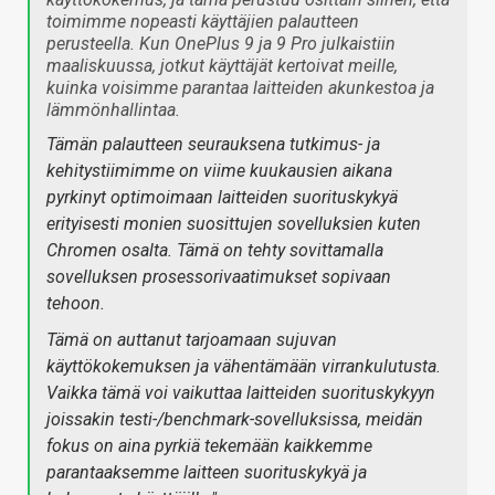
toimimme nopeasti käyttäjien palautteen
perusteella. Kun OnePlus 9 ja 9 Pro julkaistiin
maaliskuussa, jotkut käyttäjät kertoivat meille,
kuinka voisimme parantaa laitteiden akunkestoa ja
lämmönhallintaa.
Tämän palautteen seurauksena tutkimus- ja
kehitystiimimme on viime kuukausien aikana
pyrkinyt optimoimaan laitteiden suorituskykyä
erityisesti monien suosittujen sovelluksien kuten
Chromen osalta. Tämä on tehty sovittamalla
sovelluksen prosessorivaatimukset sopivaan
tehoon.
Tämä on auttanut tarjoamaan sujuvan
käyttökokemuksen ja vähentämään virrankulutusta.
Vaikka tämä voi vaikuttaa laitteiden suorituskykyyn
joissakin testi-/benchmark-sovelluksissa, meidän
fokus on aina pyrkiä tekemään kaikkemme
parantaaksemme laitteen suorituskykyä ja