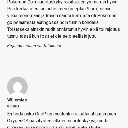
Pokemon Go:n suorituskyky rajoituksen ymmärrän hyvin.
Pari kertaa olen tän puhelimen (oneplus 9 pro) saanut
ylikuumenemaan ja toinen näistä kerroista oli Pokemon
go pelaamista auringossa noin tunnin kohdalla.
Toistaseks ainakin raidit onnistunut hyvin eikä toi rajoitus
tunnu, tässä kun fps:t ei ole se oleellisin juttu.
Kirjaudu sisään vastataksesi
Willemies
8.7.2021
En tiedä onko OnePlus muutenkin rajoittanut uusimpien
OxygenOS päivitysten jälkeen suorituskykyä, mutta
nykyään lagaa melkein kaikki appit ja akku kuluu