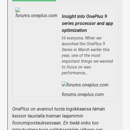
Insight into OnePlus 9
series processor and app
optimization
Hi everyone, When we
launched the OnePlus 9
Series in March earlier this
year, one of the most
important things we wanted
to focus on was
performance,…
forums.oneplus.com
OnePlus on avannut tuota logiikkaansa tämän
keissin taustalla hieman laajemmin
foorumipostauksessaan. En tiedä onko tuo
toteutustapa tuon selityksenkään jälkeen sen