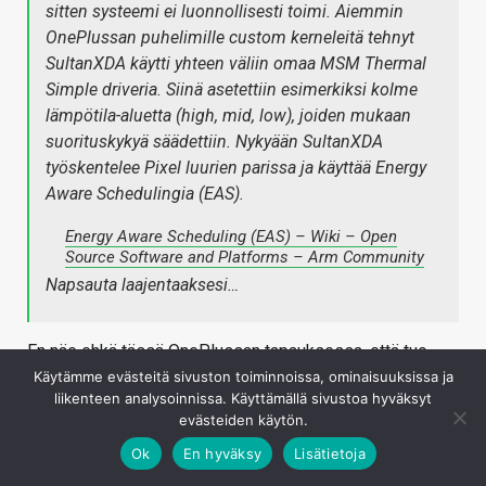
sitten systeemi ei luonnollisesti toimi. Aiemmin
OnePlussan puhelimille custom kerneleitä tehnyt
SultanXDA käytti yhteen väliin omaa MSM Thermal
Simple driveria. Siinä asetettiin esimerkiksi kolme
lämpötila-aluetta (high, mid, low), joiden mukaan
suorituskykyä säädettiin. Nykyään SultanXDA
työskentelee Pixel luurien parissa ja käyttää Energy
Aware Schedulingia (EAS).
Energy Aware Scheduling (EAS) – Wiki – Open
Source Software and Platforms – Arm Community
Napsauta laajentaaksesi…
En näe ehkä tässä OnePlussan tapauksessa, että tuo
suorituskyvyn hallinta lämpötilan suhteen olisi se
Käytämme evästeitä sivuston toiminnoissa, ominaisuuksissa ja
liikenteen analysoinnissa. Käyttämällä sivustoa hyväksyt
tarve/ongelma, koska nämä rajoitetut softat olivat
evästeiden käytön.
pääosin "kevyitä" perussovelluksia eivätkä siten
Ok
En hyväksy
Lisätietoja
lähtökohtaisesti hakkaa vasten lämpötilarajoja.
Ennemminkin se, mitä OnePlus ei ilmeisesti nyt