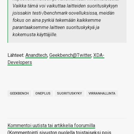
Vaikka tämä voi vaikuttaa laitteiden suorituskykyyn
joissakin testi-/benchmark-sovelluksissa, meidän
fokus on aina pyrkiä tekemään kaikkemme
parantaaksemme laitteen suorituskykyä ja
kokemusta käyttäjille.
Lähteet:
Anandtech
,
Geekbench@Twitter
,
XDA-
Developers
GEEKBENCH
ONEPLUS
SUORITUSKYKY
VIRRANHALLINTA
Kommentoi uutista tai artikkelia foorumilla
(Kommentointi sivuston puolella toistaiseksi pois