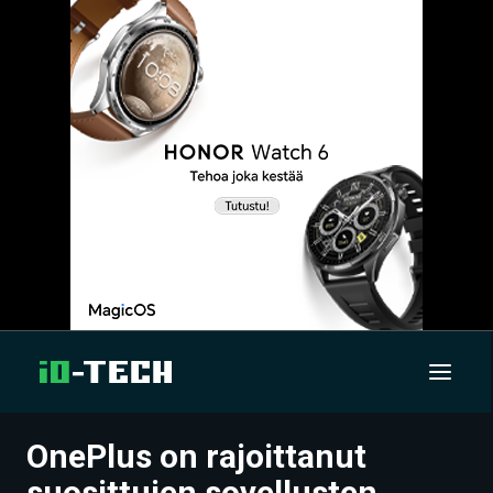
OnePlus on rajoittanut
UUTISET
suosittujen sovellusten