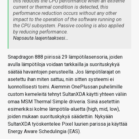
this reduces the CPU performance when an extreme
current or thermal condition is detected, this
performance reduction occurs without any other
impact to the operation of the software running on
the CPU subsystem. Passive cooling is also applied
by reducing performance.
Napsauta laajentaaksesi…
Snapdragon 888 piirissä 29 lämpötilasensoria, joiden
avulla lämpötiloja voidaan tarkkailla ja suorituskykyä
säätää havaintojen perusteella. Jos lämpötilarajat on
asetettu ihan miten sattuu, niin sitten systeemi ei
luonnollisesti toimi. Aiemmin OnePlussan puhelimille
custom kerneleitä tehnyt SultanXDA käytti yhteen väliin
omaa MSM Thermal Simple driveria. Siinä asetettiin
esimerkiksi kolme lämpötila-aluetta (high, mid, low),
joiden mukaan suorituskykyä säädettiin. Nykyään
SultanXDA työskentelee Pixel luurien parissa ja käyttää
Energy Aware Schedulingia (EAS).