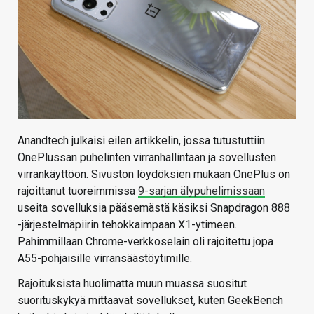
Anandtech julkaisi eilen artikkelin, jossa tutustuttiin
OnePlussan puhelinten virranhallintaan ja sovellusten
virrankäyttöön. Sivuston löydöksien mukaan OnePlus on
rajoittanut tuoreimmissa
9-sarjan älypuhelimissaan
useita sovelluksia pääsemästä käsiksi Snapdragon 888
-järjestelmäpiirin tehokkaimpaan X1-ytimeen.
Pahimmillaan Chrome-verkkoselain oli rajoitettu jopa
A55-pohjaisille virransäästöytimille.
Rajoituksista huolimatta muun muassa suositut
suorituskykyä mittaavat sovellukset, kuten GeekBench