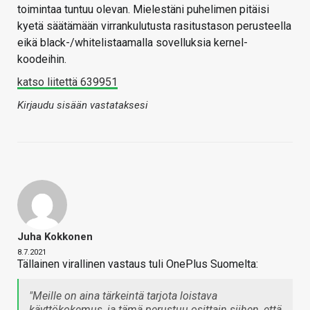
toimintaa tuntuu olevan. Mielestäni puhelimen pitäisi
kyetä säätämään virrankulutusta rasitustason perusteella
eikä black-/whitelistaamalla sovelluksia kernel-
koodeihin.
katso liitettä 639951
Kirjaudu sisään vastataksesi
Juha Kokkonen
8.7.2021
Tällainen virallinen vastaus tuli OnePlus Suomelta:
"Meille on aina tärkeintä tarjota loistava
käyttökokemus, ja tämä perustuu osittain siihen, että