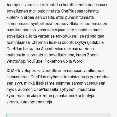
Aiempina vuosina keskustelua herättäneistä benchmark-
sovellusten manipuloinneista OnePlussan toiminta
kuitenkin eroaa sen osalta, ettei puhelin tunnista
nimenomaan synteettisiä testisovelluksia nostaakseen
suoritustasoaan, vaan sen sijaan laite tunnistaa muita
sovelluksia, joita varten se tarkoituksellisesti rajoittaa
toimintaansa. Chromen lisäksi suorituskykyrajoituksia
OnePlus harrastaa Anandtechin mukaan useissa
muissakin suosituissa sovelluksissa, kuten Zoom,
WhatsApp, YouTube, Pokemon Go ja Word.
XDA-Developers-sivustolle antamassaan virallisessa
lausunnossa OnePlus myöntää toimintansa ja perustelee
sen syyt, minkä lisäksi me saimme saman vastauksen
myös Suomen OnePlussalta. Lyhyesti ilmaistuna
kyseessä on akunkeston parantamiseksi tehtyjä
virrankulutusoptimointeja.