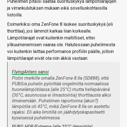
Puhelimen pitäisi säätää suorituskykyä lämpötilarajojen
ja virrankulutuksen mukaan eikä sovelluskohtaisilla
listoilla.
Esimerkiksi oma ZenFone 8 laskee suorituskykyä (eli
thorttlaa), jos lämmöt karkaa liian korkealle.
Lämpötilarajat ovat kuitenkin maltilliset, ettei
ylikuumenemisen vaaraa ole. Halutessaan puhelimesta
voi kuitenkin laittaa performance profiilin päälle, jolloin
lämpötilarajat eivät ota niin äkkiä vastaan.
FlyingAntero sanoi
Pistin merkille omalla ZenFone 8:lla (SD888), että
PUBGia puhelin pyörittää ongelmitta normaalissa
huonelämpötilassa (alle 25°C) mutta hellepäivänä
(30°C, asunnossa ei ilmastointia) thorttlausta alkoi
ilmenemään. Puhelimen raportoima (akun?)
lämpötila oli 45°C, mikä ZenFone 8:lla on asetettu
rajaksi. Eli aika limitillä on jäähdytyskapasiteetti
kyseisessä puhelimessa.
PUBG HDR/Extreme (alle 25°C lämpötila)