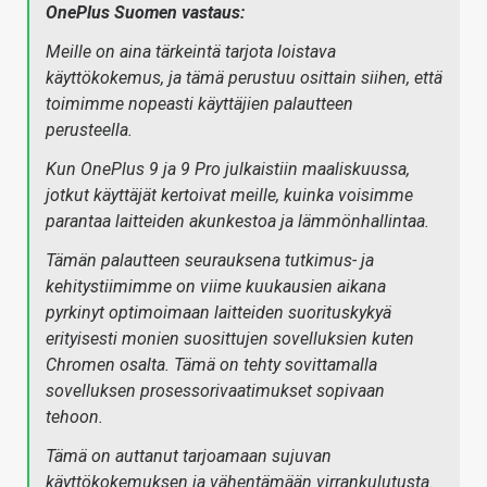
OnePlus Suomen vastaus:
Meille on aina tärkeintä tarjota loistava
käyttökokemus, ja tämä perustuu osittain siihen, että
toimimme nopeasti käyttäjien palautteen
perusteella.
Kun OnePlus 9 ja 9 Pro julkaistiin maaliskuussa,
jotkut käyttäjät kertoivat meille, kuinka voisimme
parantaa laitteiden akunkestoa ja lämmönhallintaa.
Tämän palautteen seurauksena tutkimus- ja
kehitystiimimme on viime kuukausien aikana
pyrkinyt optimoimaan laitteiden suorituskykyä
erityisesti monien suosittujen sovelluksien kuten
Chromen osalta. Tämä on tehty sovittamalla
sovelluksen prosessorivaatimukset sopivaan
tehoon.
Tämä on auttanut tarjoamaan sujuvan
käyttökokemuksen ja vähentämään virrankulutusta.