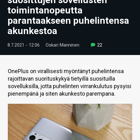
ARTIKKELIT
toimintanopeutta
parantaakseen puhelintensa
VIDEOT
akunkestoa
TECHBBS
8.7.2021 - 12:06
Oskari Manninen
22
TIETOA
HINTA.FI
OnePlus on virallisesti myöntänyt puhelintensa
KAUPPA
rajoittavan suorituskykyä tietyillä suosituilla
sovelluksilla, jotta puhelinten virrankulutus pysyisi
VAIHDA TEEMA
pienempänä ja siten akunkesto parempana.
HAKU