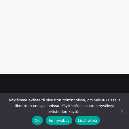
© S&J Media Oy
Käytämme evästeitä sivuston toiminnoissa, ominaisuuksissa ja
liikenteen analysoinnissa. Käyttämällä sivustoa hyväksyt
evästeiden käytön.
Ok
En hyväksy
Lisätietoja