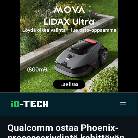
Qualcomm ostaa Phoenix-
UUTISET
prosessoriydintä kehittävän