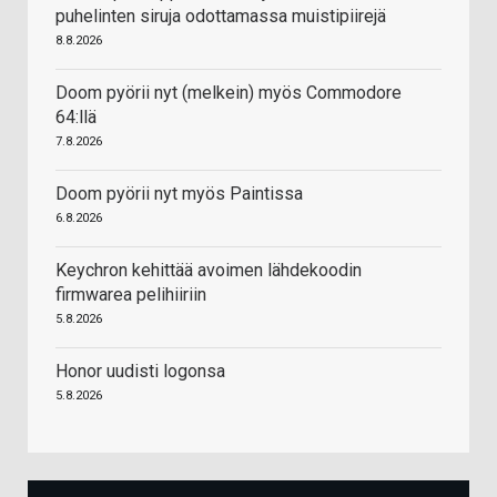
puhelinten siruja odottamassa muistipiirejä
8.8.2026
Doom pyörii nyt (melkein) myös Commodore
64:llä
7.8.2026
Doom pyörii nyt myös Paintissa
6.8.2026
Keychron kehittää avoimen lähdekoodin
firmwarea pelihiiriin
5.8.2026
Honor uudisti logonsa
5.8.2026