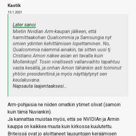
Kaotik
15.1.2021
Later sanoi
Mietin Nvidian Arm-kaupan jälkeen, että
harmittaakohan Qualcommia ja Samsungia nyt
omien ydinten kehittämisen lopettaminen. No,
Qualcommia näemmä ainakin, tai sitten uusi tj
Cristiano Amon näkee asian eri tavalla kuin
Mollenkopf. Tosin virallisesti vallanvaihto tapahtuu
vasta kesällä, ja onhan Amon tähänkin asti toiminut
yhtiön presidenttinä ja myös näyttäytynyt sen
keulakuvana.
Napsauta laajentaaksesi…
Arm-pohjaisia ne niiden omatkin ytimet olivat (samoin
kuin tämä Nuviankin).
Ja kannattaa muistaa myös, että se NVIDIAn ja Armin
kauppa on kaikkea muuta kuin kirkossa kuulutettu.
Briteissä ovat jo aloittaneet lausuntojen keräämisen