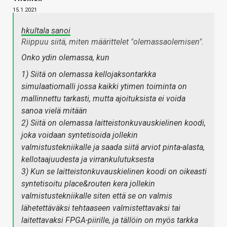
15.1.2021
hkultala sanoi
Riippuu siitä, miten määrittelet "olemassaolemisen".
Onko ydin olemassa, kun
1) Siitä on olemassa kellojaksontarkka
simulaatiomalli jossa kaikki ytimen toiminta on
mallinnettu tarkasti, mutta ajoituksista ei voida
sanoa vielä mitään
2) Siitä on olemassa laitteistonkuvauskielinen koodi,
joka voidaan syntetisoida jollekin
valmistustekniikalle ja saada siitä arviot pinta-alasta,
kellotaajuudesta ja virrankulutuksesta
3) Kun se laitteistonkuvauskielinen koodi on oikeasti
syntetisoitu place&routen kera jollekin
valmistustekniikalle siten että se on valmis
lähetettäväksi tehtaaseen valmistettavaksi tai
laitettavaksi FPGA-piirille, ja tällöin on myös tarkka