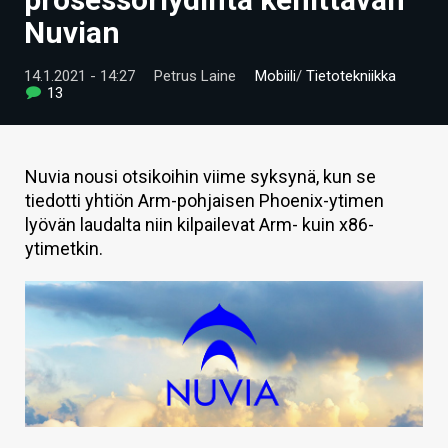
ARTIKKELIT
Nuvian
VIDEOT
14.1.2021 - 14:27
Petrus Laine
Mobiili
/
Tietotekniikka
13
TECHBBS
TIETOA
Nuvia nousi otsikoihin viime syksynä, kun se
HINTA.FI
tiedotti yhtiön Arm-pohjaisen Phoenix-ytimen
lyövän laudalta niin kilpailevat Arm- kuin x86-
KAUPPA
ytimetkin.
VAIHDA TEEMA
HAKU