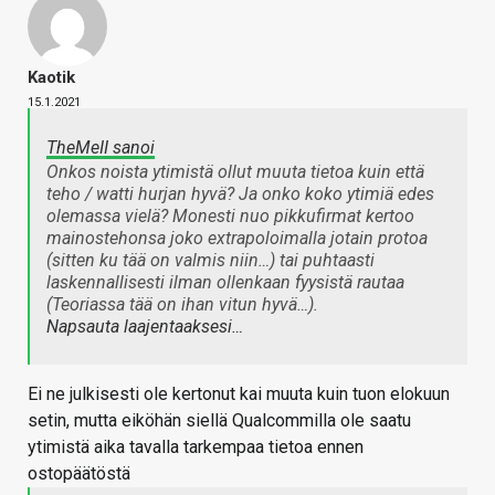
Kaotik
15.1.2021
TheMeII sanoi
Onkos noista ytimistä ollut muuta tietoa kuin että
teho / watti hurjan hyvä? Ja onko koko ytimiä edes
olemassa vielä? Monesti nuo pikkufirmat kertoo
mainostehonsa joko extrapoloimalla jotain protoa
(sitten ku tää on valmis niin…) tai puhtaasti
laskennallisesti ilman ollenkaan fyysistä rautaa
(Teoriassa tää on ihan vitun hyvä…).
Napsauta laajentaaksesi…
Ei ne julkisesti ole kertonut kai muuta kuin tuon elokuun
setin, mutta eiköhän siellä Qualcommilla ole saatu
ytimistä aika tavalla tarkempaa tietoa ennen
ostopäätöstä