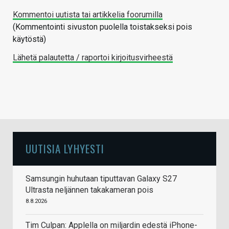
Kommentoi uutista tai artikkelia foorumilla
(Kommentointi sivuston puolella toistakseksi pois
käytöstä)
Lähetä palautetta / raportoi kirjoitusvirheestä
UUTISIA LYHYESTI
Samsungin huhutaan tiputtavan Galaxy S27
Ultrasta neljännen takakameran pois
8.8.2026
Tim Culpan: Applella on miljardin edestä iPhone-