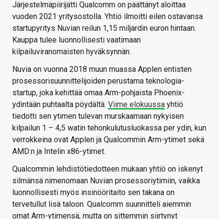
Järjestelmäpiirijätti Qualcomm on päättänyt aloittaa
vuoden 2021 yritysostolla. Yhtiö ilmoitti eilen ostavansa
startupyritys Nuvian reilun 1,15 miljardin euron hintaan.
Kauppa tulee luonnollisesti vaatimaan
kilpailuviranomaisten hyväksynnän.
Nuvia on vuonna 2018 muun muassa Applen entisten
prosessorisuunnittelijoiden perustama teknologia-
startup, joka kehittää omaa Arm-pohjaista Phoenix-
ydintään puhtaalta pöydältä.
Viime elokuussa
yhtiö
tiedotti sen ytimen tulevan murskaamaan nykyisen
kilpailun 1 – 4,5 watin tehonkulutusluokassa per ydin, kun
verrokkeina ovat Applen ja Qualcommin Arm-ytimet sekä
AMD:n ja Intelin x86-ytimet.
Qualcommin lehdistötiedotteen mukaan yhtiö on iskenyt
silmänsä nimenomaan Nuvian prosessoriytimiin, vaikka
luonnollisesti myös insinööritaito sen takana on
tervetullut lisä taloon. Qualcomm suunnitteli aiemmin
omat Arm-ytimensä, mutta on sittemmin siirtynyt