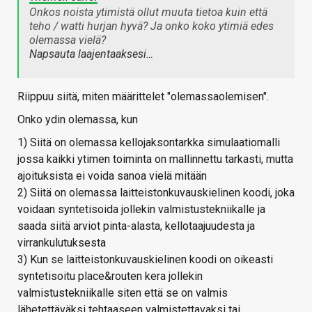
Onkos noista ytimistä ollut muuta tietoa kuin että
teho / watti hurjan hyvä? Ja onko koko ytimiä edes
olemassa vielä?
Napsauta laajentaaksesi…
Riippuu siitä, miten määrittelet "olemassaolemisen".
Onko ydin olemassa, kun
1) Siitä on olemassa kellojaksontarkka simulaatiomalli
jossa kaikki ytimen toiminta on mallinnettu tarkasti, mutta
ajoituksista ei voida sanoa vielä mitään
2) Siitä on olemassa laitteistonkuvauskielinen koodi, joka
voidaan syntetisoida jollekin valmistustekniikalle ja
saada siitä arviot pinta-alasta, kellotaajuudesta ja
virrankulutuksesta
3) Kun se laitteistonkuvauskielinen koodi on oikeasti
syntetisoitu place&routen kera jollekin
valmistustekniikalle siten että se on valmis
lähetettäväksi tehtaaseen valmistettavaksi tai