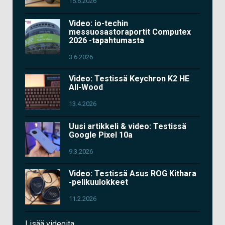
15.6.2026
Video: io-techin
messuosastoraportit Computex
2026 -tapahtumasta
3.6.2026
Video: Testissä Keychron K2 HE
All-Wood
13.4.2026
Uusi artikkeli & video: Testissä
Google Pixel 10a
9.3.2026
Video: Testissä Asus ROG Kithara
-pelikuulokkeet
11.2.2026
Lisää videoita