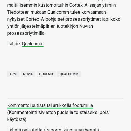
maltillisemmin kustomoituihin Cortex-A-sarjan ytimiin.
Tiedotteen mukaan Qualcomm tulee korvaamaan
nykyiset Cortex-A-pohjaiset prosessoriytimet läpi koko
yhtiön järjestelmäpiirien tuotekirjon Nuvian
prosessoriytimillä.
Lähde:
Qualcomm
ARM
NUVIA
PHOENIX
QUALCOMM
Kommentoi uutista tai artikkelia foorumilla
(Kommentointi sivuston puolella toistaiseksi pois
käytöstä)
Lähetä palautetta / raportoi kirjoitusvirheestä