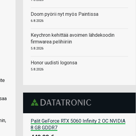
Doom pyörii nyt myös Paintissa
6.8.2026
Keychron kehittää avoimen lähdekoodin
firmwarea pelihiiriin
5.8.2026
Honor uudisti logonsa
5.8.2026
ite
 saa
in,
Palit GeForce RTX 5060 Infinity 2 OC NVIDIA
8 GB GDDR7