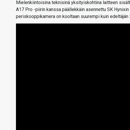
Mielenkiintoisina teknisinä yksityiskohtina laitteen si
A17 Pro -piirin kanssa päällekkäin asennettu SK Hynixin 
periskooppikamera on kooltaan suurempi kuin edeltäjän