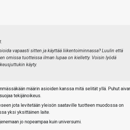
t.
pioida vapaasti sitten ja käyttää liikentoiminnassa? Luulin että
nen omissa tuotteissa ilman lupaa on kielletty. Voisin lyödä
keusjuttukin käyty.
himmässäkään määrin asioiden kanssa mitä selität yllä. Puhut aiva
 suojaa tekijänoikeus.
eseen jota levitetään yleisön saataville tuotteen muodossa on
sa yksi yksittäinen laite.
laajenemaan jo nopeampaa kuin universumi.