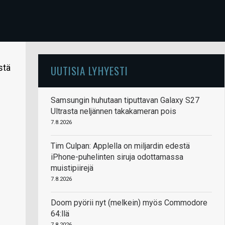
stä
UUTISIA LYHYESTI
Samsungin huhutaan tiputtavan Galaxy S27
Ultrasta neljännen takakameran pois
7.8.2026
Tim Culpan: Applella on miljardin edestä
iPhone-puhelinten siruja odottamassa
muistipiirejä
7.8.2026
Doom pyörii nyt (melkein) myös Commodore
64:llä
7.8.2026