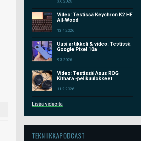
3.6.2026
Video: Testissä Keychron K2 HE
All-Wood
13.4.2026
Uusi artikkeli & video: Testissä
Google Pixel 10a
9.3.2026
Video: Testissä Asus ROG
Kithara -pelikuulokkeet
11.2.2026
Lisää videoita
TEKNIIKKAPODCAST