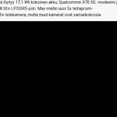
sältä löytyy 17,1 Wh kokoinen akku, Qualcommin X70 5G -modeemi 
8 Gt:n LPDDR5-piiri. Max-mallin uusi 5x tetraprism-
 3x-telekamera, mutta muut kamerat ovat samankokoisia.