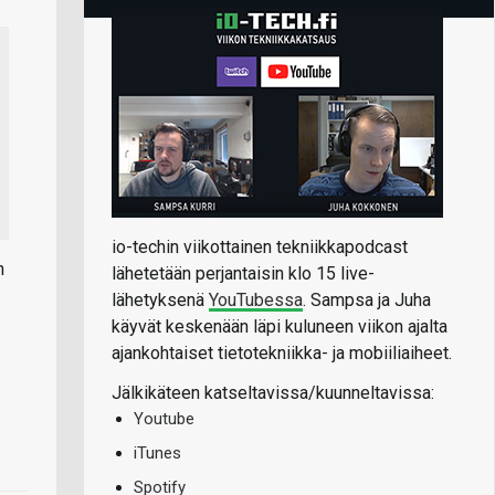
io-techin viikottainen tekniikkapodcast
n
lähetetään perjantaisin klo 15 live-
lähetyksenä
YouTubessa
. Sampsa ja Juha
käyvät keskenään läpi kuluneen viikon ajalta
ajankohtaiset tietotekniikka- ja mobiiliaiheet.
Jälkikäteen katseltavissa/kuunneltavissa:
Youtube
iTunes
Spotify