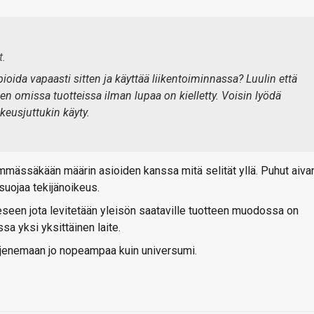
t.
pioida vapaasti sitten ja käyttää liikentoiminnassa? Luulin että
nen omissa tuotteissa ilman lupaa on kielletty. Voisin lyödä
keusjuttukin käyty.
himmässäkään määrin asioiden kanssa mitä selität yllä. Puhut aiva
 suojaa tekijänoikeus.
eseen jota levitetään yleisön saataville tuotteen muodossa on
sa yksi yksittäinen laite.
laajenemaan jo nopeampaa kuin universumi.