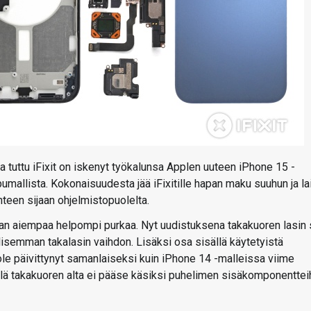
a tuttu iFixit on iskenyt työkalunsa Applen uuteen iPhone 15 -
mallista. Kokonaisuudesta jää iFixitille hapan maku suuhun ja la
teen sijaan ohjelmistopuolelta.
eman aiempaa helpompi purkaa. Nyt uudistuksena takakuoren lasin
lisemman takalasin vaihdon. Lisäksi osa sisällä käytetyistä
le päivittynyt samanlaiseksi kuin iPhone 14 -malleissa viime
lä takakuoren alta ei pääse käsiksi puhelimen sisäkomponentteih