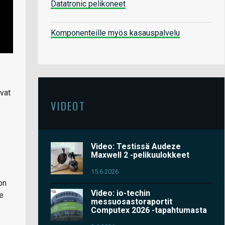
Datatronic pelikoneet
Komponenteille myös kasauspalvelu
ivat
VIDEOT
Video: Testissä Audeze
Maxwell 2 -pelikuulokkeet
15.6.2026
on
Video: io-techin
le
messuosastoraportit
Computex 2026 -tapahtumasta