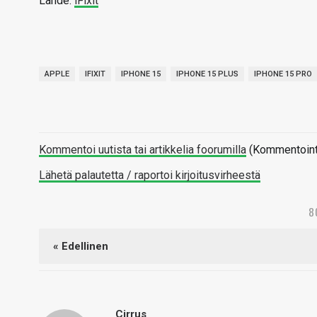
Lähde:
iFixit
APPLE
IFIXIT
IPHONE 15
IPHONE 15 PLUS
IPHONE 15 PRO
Kommentoi uutista tai artikkelia foorumilla
(Kommentointi 
Lähetä palautetta / raportoi kirjoitusvirheestä
8
« Edellinen
Cirrus