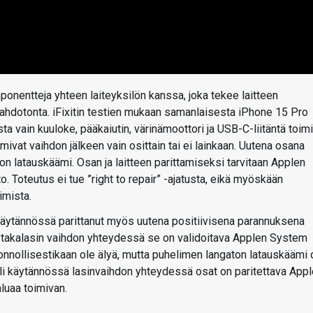
ponentteja yhteen laiteyksilön kanssa, joka tekee laitteen
mahdotonta. iFixitin testien mukaan samanlaisesta iPhone 15 Pro
a vain kuuloke, pääkaiutin, värinämoottori ja USB-C-liitäntä toim
mivat vaihdon jälkeen vain osittain tai ei lainkaan. Uutena osana
aton latauskäämi. Osan ja laitteen parittamiseksi tarvitaan Applen
. Toteutus ei tue ”right to repair” -ajatusta, eikä myöskään
imista.
n käytännössä parittanut myös uutena positiivisena parannuksena
en takalasin vaihdon yhteydessä se on validoitava Applen System
uonnollisestikaan ole älyä, mutta puhelimen langaton latauskäämi 
 eli käytännössä lasinvaihdon yhteydessä osat on paritettava App
luaa toimivan.