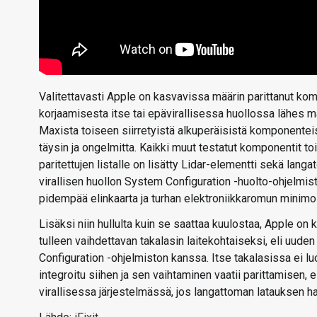
Valitettavasti Apple on kasvavissa määrin parittanut kom
korjaamisesta itse tai epävirallisessa huollossa lähes 
Maxista toiseen siirretyistä alkuperäisistä komponenteist
täysin ja ongelmitta. Kaikki muut testatut komponentit toi
paritettujen listalle on lisätty Lidar-elementti sekä lang
virallisen huollon System Configuration -huolto-ohjelmisto
pidempää elinkaarta ja turhan elektroniikkaromun minimo
Lisäksi niin hullulta kuin se saattaa kuulostaa, Apple o
tulleen vaihdettavan takalasin laitekohtaiseksi, eli uud
Configuration -ohjelmiston kanssa. Itse takalasissa ei l
integroitu siihen ja sen vaihtaminen vaatii parittamisen,
virallisessa järjestelmässä, jos langattoman latauksen ha