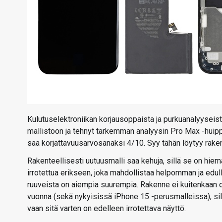
Kulutuselektroniikan korjausoppaista ja purkuanalyyseist
mallistoon ja tehnyt tarkemman analyysin Pro Max -huippu
saa korjattavuusarvosanaksi 4/10. Syy tähän löytyy raken
Rakenteellisesti uutuusmalli saa kehuja, sillä se on hi
irrotettua erikseen, joka mahdollistaa helpomman ja edul
ruuveista on aiempia suurempia. Rakenne ei kuitenkaan o
vuonna (sekä nykyisissä iPhone 15 -perusmalleissa), sil
vaan sitä varten on edelleen irrotettava näyttö.