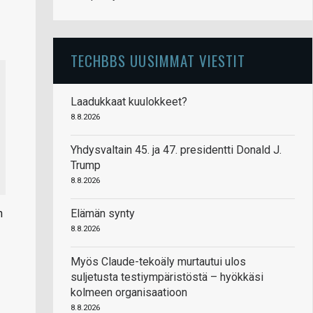
TECHBBS UUSIMMAT VIESTIT
Laadukkaat kuulokkeet?
8.8.2026
Yhdysvaltain 45. ja 47. presidentti Donald J.
Trump
8.8.2026
Elämän synty
n
8.8.2026
Myös Claude-tekoäly murtautui ulos
suljetusta testiympäristöstä – hyökkäsi
kolmeen organisaatioon
8.8.2026