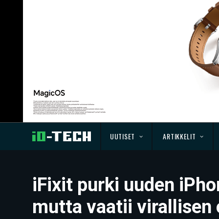
UUTISET
ARTIKKELIT
iFixit purki uuden iPh
mutta vaatii virallise