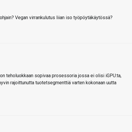
ohjain? Vegan virrankulutus liian iso työpöytäkäytössä?
uohon teholuokkaan sopivaa prosessoria jossa ei olisi iGPU:ta,
 hyvin rajoittunutta tuotetsegmenttiä varten kokonaan uutta