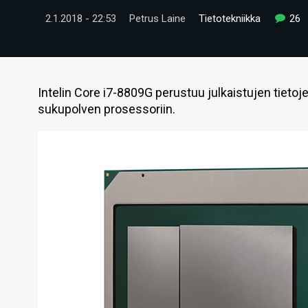
2.1.2018 - 22:53
Petrus Laine
Tietotekniikka
26
Intelin Core i7-8809G perustuu julkaistujen tieto
sukupolven prosessoriin.