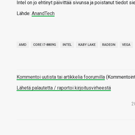
Intel on jo ehtinyt päivittää sivunsa ja poistanut tiedot sie
Lähde:
AnandTech
AMD
CORE I7-8809G
INTEL
KABY LAKE
RADEON
VEGA
Kommentoi uutista tai artikkelia foorumilla
(Kommentointi 
Lähetä palautetta / raportoi kirjoitusvirheestä
2