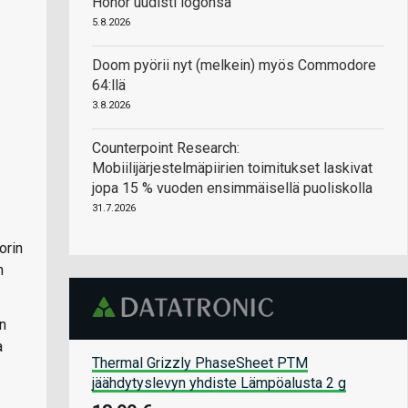
Honor uudisti logonsa
5.8.2026
Doom pyörii nyt (melkein) myös Commodore
64:llä
3.8.2026
Counterpoint Research:
Mobiilijärjestelmäpiirien toimitukset laskivat
jopa 15 % vuoden ensimmäisellä puoliskolla
31.7.2026
orin
n
an
a
Thermal Grizzly PhaseSheet PTM
jäähdytyslevyn yhdiste Lämpöalusta 2 g