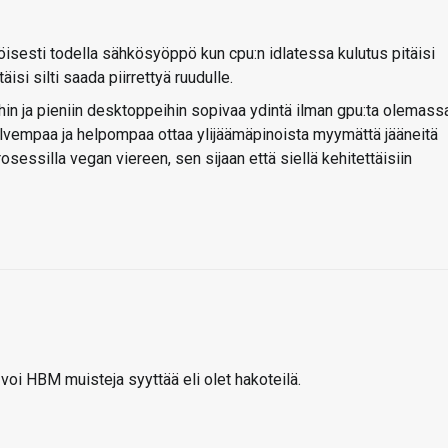
isesti todella sähkösyöppö kun cpu:n idlatessa kulutus pitäisi
isi silti saada piirrettyä ruudulle.
eihin ja pieniin desktoppeihin sopivaa ydintä ilman gpu:ta olemass
lvempaa ja helpompaa ottaa ylijäämäpinoista myymättä jääneitä
osessilla vegan viereen, sen sijaan että siellä kehitettäisiin
voi HBM muisteja syyttää eli olet hakoteilä.