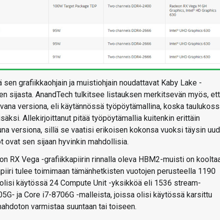
 sen grafiikkaohjain ja muistiohjain noudattavat Kaby Lake -
 sijasta. AnandTech tulkitsee listauksen merkitsevän myös, et
avana versiona, eli käytännössä työpöytämallina, koska taulukoss
äksi. Allekirjoittanut pitää työpöytämallia kuitenkin erittäin
a versiona, sillä se vaatisi erikoisen kokonsa vuoksi täysin uu
 ovat sen sijaan hyvinkin mahdollisia.
 RX Vega -grafiikkapiirin rinnalla oleva HBM2-muisti on koolta
kapiiri tulee toimimaan tämänhetkisten vuotojen perusteella 1190
ä olisi käytössä 24 Compute Unit -yksikköä eli 1536 stream-
5G- ja Core i7-8706G -malleista, joissa olisi käytössä karsittu
 mahdoton varmistaa suuntaan tai toiseen.