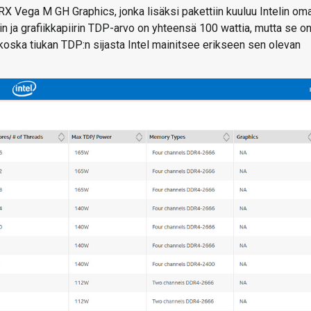
RX Vega M GH Graphics, jonka lisäksi pakettiin kuuluu Intelin om
ja grafiikkapiirin TDP-arvo on yhteensä 100 wattia, mutta se o
koska tiukan TDP:n sijasta Intel mainitsee erikseen sen olevan