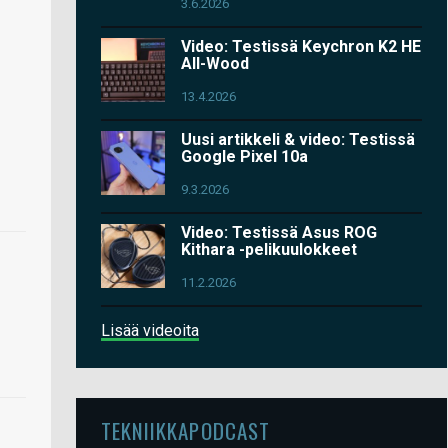
3.6.2026
Video: Testissä Keychron K2 HE
All-Wood
13.4.2026
Uusi artikkeli & video: Testissä
Google Pixel 10a
9.3.2026
Video: Testissä Asus ROG
Kithara -pelikuulokkeet
11.2.2026
Lisää videoita
TEKNIIKKAPODCAST