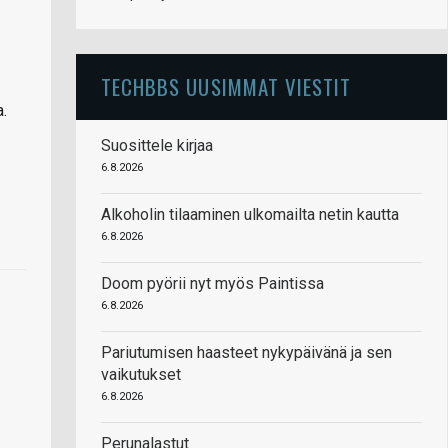
TECHBBS UUSIMMAT VIESTIT
a.
Suosittele kirjaa
6.8.2026
Alkoholin tilaaminen ulkomailta netin kautta
6.8.2026
Doom pyörii nyt myös Paintissa
6.8.2026
Pariutumisen haasteet nykypäivänä ja sen
vaikutukset
6.8.2026
Perunalastut