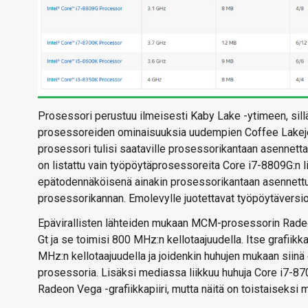
Prosessori perustuu ilmeisesti Kaby Lake -ytimeen, sillä
prosessoreiden ominaisuuksia uudempien Coffee Lakejen
prosessori tulisi saataville prosessorikantaan asennett
on listattu vain työpöytäprosessoreita Core i7-8809G:n lis
epätodennäköisenä ainakin prosessorikantaan asennettun
prosessorikannan. Emolevylle juotettavat työpöytäversiot
Epävirallisten lähteiden mukaan MCM-prosessorin Radeon
Gt ja se toimisi 800 MHz:n kellotaajuudella. Itse grafiik
MHz:n kellotaajuudella ja joidenkin huhujen mukaan siin
prosessoria. Lisäksi mediassa liikkuu huhuja Core i7-870
Radeon Vega -grafiikkapiiri, mutta näitä on toistaiseksi