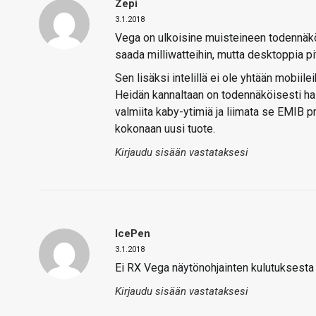
Zepi
3.1.2018
Vega on ulkoisine muisteineen todennäkö
saada milliwatteihin, mutta desktoppia pitä
Sen lisäksi intelillä ei ole yhtään mobiil
Heidän kannaltaan on todennäköisesti ha
valmiita kaby-ytimiä ja liimata se EMIB pr
kokonaan uusi tuote.
Kirjaudu sisään vastataksesi
IcePen
3.1.2018
Ei RX Vega näytönohjainten kulutuksesta 
Kirjaudu sisään vastataksesi