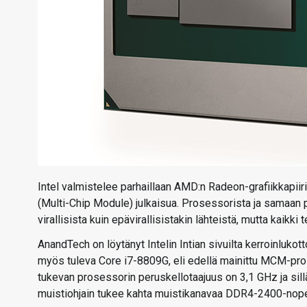
Intel valmistelee parhaillaan AMD:n Radeon-grafiikkapii
(Multi-Chip Module) julkaisua. Prosessorista ja samaan pake
virallisista kuin epävirallisistakin lähteistä, mutta kaikki 
AnandTech on löytänyt Intelin Intian sivuilta kerroinluko
myös tuleva Core i7-8809G, eli edellä mainittu MCM-pro
tukevan prosessorin peruskellotaajuus on 3,1 GHz ja sil
muistiohjain tukee kahta muistikanavaa DDR4-2400-nope