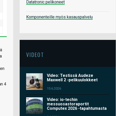
Datatronic pelikoneet
Komponenteille myös kasauspalvelu
tä
VIDEOT
a
den
Video: Testissä Audeze
Maxwell 2 -pelikuulokkeet
an 4
15.6.2026
Video: io-techin
messuosastoraportit
Computex 2026 -tapahtumasta