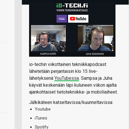
io-techin viikottainen tekniikkapodcast
lähetetään perjantaisin klo 15 live-
lähetyksenä
YouTubessa
. Sampsa ja Juha
käyvät keskenään läpi kuluneen viikon ajalta
ajankohtaiset tietotekniikka- ja mobiiliaiheet.
Jälkikäteen katseltavissa/kuunneltavissa:
Youtube
iTunes
Spotify