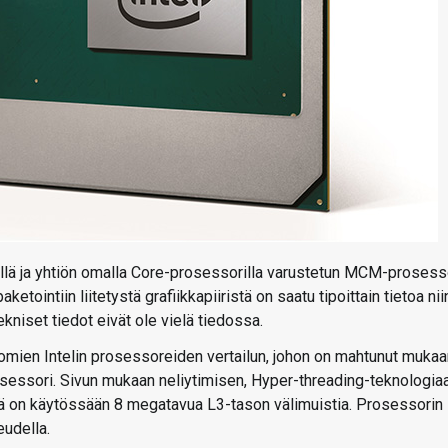
rillä ja yhtiön omalla Core-prosessorilla varustetun MCM-prosess
tointiin liitetystä grafiikkapiiristä on saatu tipoittain tietoa nii
tekniset tiedot eivät ole vielä tiedossa.
ttomien Intelin prosessoreiden vertailun, johon on mahtunut muka
sessori. Sivun mukaan neliytimisen, Hyper-threading-teknologia
lä on käytössään 8 megatavua L3-tason välimuistia. Prosessorin
udella.