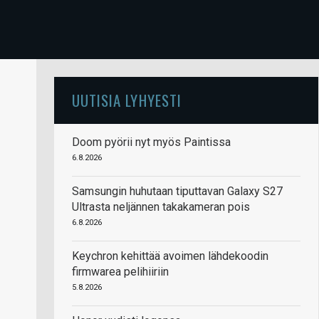
UUTISIA LYHYESTI
Doom pyörii nyt myös Paintissa
6.8.2026
Samsungin huhutaan tiputtavan Galaxy S27
Ultrasta neljännen takakameran pois
6.8.2026
Keychron kehittää avoimen lähdekoodin
firmwarea pelihiiriin
5.8.2026