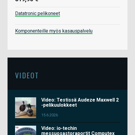
Datatronic pelikoneet
Komponenteille myös kasauspalvelu
VIDEOT
Video: Testissä Audeze Maxwell 2
-pelikuulokkeet
15.6.2026
Video: io-techin
messuosastoraportit Computex