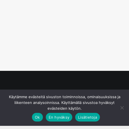
© S&J Media Oy
Käytämme evästeitä sivuston toiminnoissa, ominaisuuksissa ja
liikenteen analysoinnissa. Käyttämällä sivustoa hyväksyt
evästeiden käytön.
Ok
En hyväksy
Lisätietoja
;