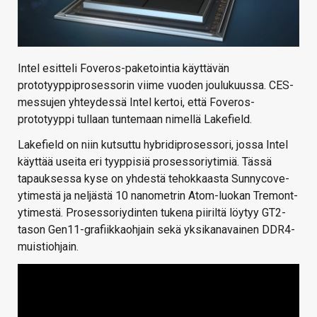
Intel esitteli Foveros-paketointia käyttävän
prototyyppiprosessorin viime vuoden joulukuussa. CES-
messujen yhteydessä Intel kertoi, että Foveros-
prototyyppi tullaan tuntemaan nimellä Lakefield.
Lakefield on niin kutsuttu hybridiprosessori, jossa Intel
käyttää useita eri tyyppisiä prosessoriytimiä. Tässä
tapauksessa kyse on yhdestä tehokkaasta Sunnycove-
ytimestä ja neljästä 10 nanometrin Atom-luokan Tremont-
ytimestä. Prosessoriydinten tukena piiriltä löytyy GT2-
tason Gen11-grafiikkaohjain sekä yksikanavainen DDR4-
muistiohjain.