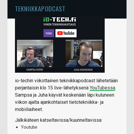
TEKNIIKKAPODCAST
io-techin viikottainen tekniikkapodcast lähetetään
perjantaisin klo 15 live-lähetyksenä
YouTubessa
.
Sampsa ja Juha käyvät keskenään läpi kuluneen
viikon ajalta ajankohtaiset tietotekniikka- ja
mobiiliaiheet.
Jälkikäteen katseltavissa/kuunneltavissa:
Youtube