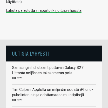
käytöstä)
Lähetä palautetta / raportoi kirjoitusvirheestä
UUTISIA LYHYESTI
Samsungin huhutaan tiputtavan Galaxy S27
Ultrasta neljännen takakameran pois
8.8.2026
Tim Culpan: Applella on miljardin edestä iPhone-
puhelinten siruja odottamassa muistipiirejä
8.8.2026