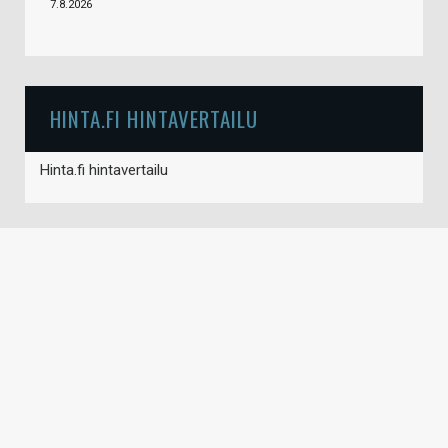
7.8.2026
HINTA.FI HINTAVERTAILU
Hinta.fi hintavertailu