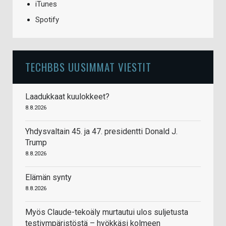
iTunes
Spotify
TECHBBS UUSIMMAT VIESTIT
Laadukkaat kuulokkeet?
8.8.2026
Yhdysvaltain 45. ja 47. presidentti Donald J.
Trump
8.8.2026
Elämän synty
8.8.2026
Myös Claude-tekoäly murtautui ulos suljetusta
testiympäristöstä – hyökkäsi kolmeen