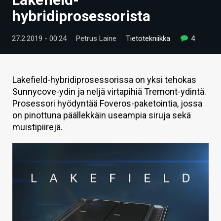
ARTIKKELIT
hybridiprosessorista
VIDEOT
27.2.2019 - 00:24
Petrus Laine
Tietotekniikka
4
TECHBBS
TIETOA
Lakefield-hybridiprosessorissa on yksi tehokas
Sunnycove-ydin ja neljä virtapihiä Tremont-ydintä.
HINTA.FI
Prosessori hyödyntää Foveros-paketointia, jossa
on pinottuna päällekkäin useampia siruja sekä
KAUPPA
muistipiirejä.
VAIHDA TEEMA
HAKU