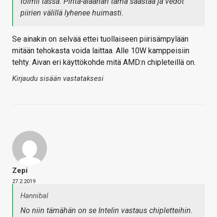
toimii tässä. Pinta-alaahan tämä säästää ja vedot
piirien välillä lyhenee huimasti.
Se ainakin on selvää ettei tuollaiseen piirisämpylään
mitään tehokasta voida laittaa. Alle 10W kamppeisiin
tehty. Aivan eri käyttökohde mitä AMD:n chipleteillä on.
Kirjaudu sisään vastataksesi
Zepi
27.2.2019
Hannibal
No niin tämähän on se Intelin vastaus chipletteihin.