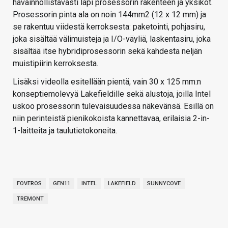
havainnollistavasti läpi prosessorin rakenteen ja yksiköt.
Prosessorin pinta ala on noin 144mm2 (12 x 12 mm) ja
se rakentuu viidestä kerroksesta: paketointi, pohjasiru,
joka sisältää välimuisteja ja I/O-väyliä, laskentasiru, joka
sisältää itse hybridiprosessorin sekä kahdesta neljän
muistipiirin kerroksesta.
Lisäksi videolla esitellään pientä, vain 30 x 125 mm:n
konseptiemolevyä Lakefieldille sekä alustoja, joilla Intel
uskoo prosessorin tulevaisuudessa näkevänsä. Esillä on
niin perinteistä pienikokoista kannettavaa, erilaisia 2-in-
1-laitteita ja taulutietokoneita.
FOVEROS
GEN11
INTEL
LAKEFIELD
SUNNYCOVE
TREMONT