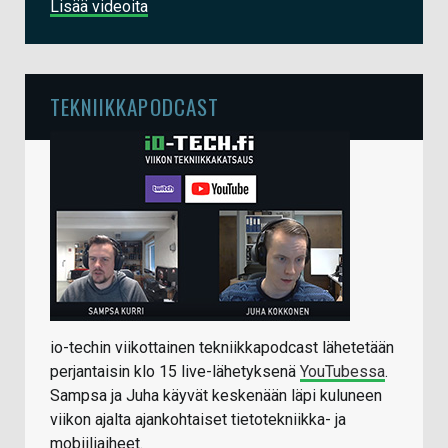
Lisää videoita
TEKNIIKKAPODCAST
io-techin viikottainen tekniikkapodcast lähetetään
perjantaisin klo 15 live-lähetyksenä
YouTubessa
.
Sampsa ja Juha käyvät keskenään läpi kuluneen
viikon ajalta ajankohtaiset tietotekniikka- ja
mobiiliaiheet.