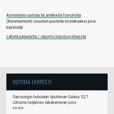
Kommentoi uutista tai artikkelia foorumilla
(Kommentointi sivuston puolella toistakseksi pois
käytöstä)
Lähetä palautetta / raportoi kirjoitusvirheestä
UUTISIA LYHYESTI
Samsungin huhutaan tiputtavan Galaxy S27
Ultrasta neljännen takakameran pois
8.8.2026