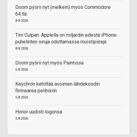
Doom pyörii nyt (melkein) myös Commodore
64:llä
8.8.2026
Tim Culpan: Applella on miljardin edestä iPhone-
puhelinten siruja odottamassa muistipiirejä
8.8.2026
Doom pyörii nyt myös Paintissa
6.8.2026
Keychron kehittää avoimen lähdekoodin
firmwarea pelihiiriin
5.8.2026
Honor uudisti logonsa
5.8.2026