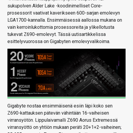
sukupolven Alder Lake -koodinimelliset Core-
prosessorit vaativat kaverikseen 600-sarjan emolevyn
LGA1700-kannalla. Ensimmäisessä aallossa mukana on
vain kerroinlukottomia prosessoreita ja ylikellotusta
tukevat Z690-emolevyt. Tässä uutisartikkelissa
esittelyvuorossa on Gigabyten emolevyvalikoima.
Gigabyte nostaa ensimmäisenä esiin läpi koko sen
Z690-kattauksen pätevän vähintään 16-vaiheisen
virransyötön. Lippulaivamalli Z690 Aorus Extremessä
virransyöttö on yhtiön mukaan peräti 20+1+2-vaiheinen;