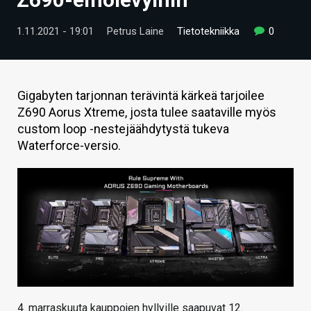
ARTIKKELIT
1.11.2021 - 19:01
Petrus Laine
Tietotekniikka
0
VIDEOT
TECHBBS
Gigabyten tarjonnan terävintä kärkeä tarjoilee
TIETOA
Z690 Aorus Xtreme, josta tulee saataville myös
custom loop -nestejäähdytystä tukeva
HINTA.FI
Waterforce-versio.
KAUPPA
VAIHDA TEEMA
HAKU
4. marraskuuta kauppojen hyllyille saapuvat 12.