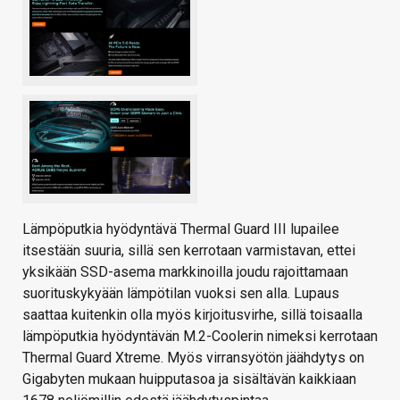
Lämpöputkia hyödyntävä Thermal Guard III lupailee
itsestään suuria, sillä sen kerrotaan varmistavan, ettei
yksikään SSD-asema markkinoilla joudu rajoittamaan
suorituskykyään lämpötilan vuoksi sen alla. Lupaus
saattaa kuitenkin olla myös kirjoitusvirhe, sillä toisaalla
lämpöputkia hyödyntävän M.2-Coolerin nimeksi kerrotaan
Thermal Guard Xtreme. Myös virransyötön jäähdytys on
Gigabyten mukaan huipputasoa ja sisältävän kaikkiaan