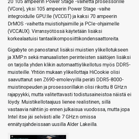
20 105 ampeerin Power Stage -vaihetta prosessorille
(VCore), yksi 105 ampeerin Power Stage -vaihe
integroidulle GPU:lle (VCCGT) ja kaksi 70 ampeerin
DrMOS -vaihetta muistiohjaimille ja PCIe-ohjaimelle
(VCCAUX). Virransyötössä käytetään lisäksi
korkealaatuisi tantaalikomposiittikondensaattoreita.
Gigabyte on panostanut lisäksi muistien ylikellotukseen
ja XMP:n sekä manuaalisten perinteisten säätöjen lisäksi
on tarjolla yhden klikin automaattiylikellotus myös DDR5-
muisteille. Yhtiön mukaan ylikellottaja HiCookie olisi
saavuttanut sen Z690-emolevyillä peräti DDR5-8000-
muistinopeuden ja prosessorillakin olisi rikottu 8 GHz:n
rajapyykki, mutta valitettavasti todistusaineistoa näistä ei
löydy. Muistikellotaajuus lienee realistinen, sillä
vastaavia nähtiin jo ennen julkaisua vuodossa, mutta jopa
Intel itse jäi selvästi alle 7 GHz:n omissa
ennätysjahdeissaan uusilla Alder Lakeilla.