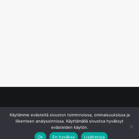
© S&J Media Oy
Käytämme evästeitä sivuston toiminnoissa, ominaisuuksissa ja
liikenteen analysoinnissa. Käyttämällä sivustoa hyväksyt
evästeiden käytön.
Ok
En hyväksy
Lisätietoja