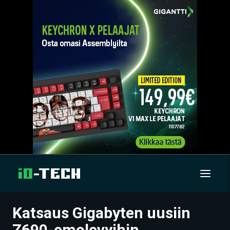
Katsaus Gigabyten uusiin
UUTISET
Z690-emolevyihin