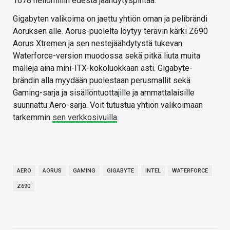
1678 neliömillin edestä jäähdytyspintaa.
Gigabyten valikoima on jaettu yhtiön oman ja pelibrändi
Aoruksen alle. Aorus-puolelta löytyy terävin kärki Z690
Aorus Xtremen ja sen nestejäähdytystä tukevan
Waterforce-version muodossa sekä pitkä liuta muita
malleja aina mini-ITX-kokoluokkaan asti. Gigabyte-
brändin alla myydään puolestaan perusmallit sekä
Gaming-sarja ja sisällöntuottajille ja ammattalaisille
suunnattu Aero-sarja. Voit tutustua yhtiön valikoimaan
tarkemmin
sen verkkosivuilla
.
AERO
AORUS
GAMING
GIGABYTE
INTEL
WATERFORCE
Z690