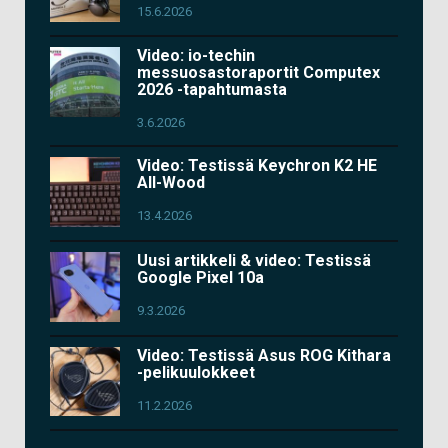
15.6.2026
Video: io-techin
messuosastoraportit Computex
2026 -tapahtumasta
3.6.2026
Video: Testissä Keychron K2 HE
All-Wood
13.4.2026
Uusi artikkeli & video: Testissä
Google Pixel 10a
9.3.2026
Video: Testissä Asus ROG Kithara
-pelikuulokkeet
11.2.2026