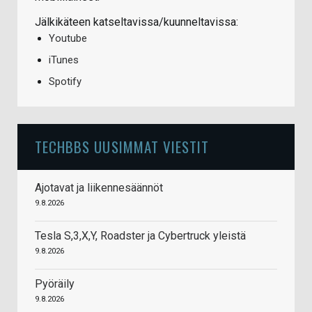
Jälkikäteen katseltavissa/kuunneltavissa:
Youtube
iTunes
Spotify
TECHBBS UUSIMMAT VIESTIT
Ajotavat ja liikennesäännöt
9.8.2026
Tesla S,3,X,Y, Roadster ja Cybertruck yleistä
9.8.2026
Pyöräily
9.8.2026