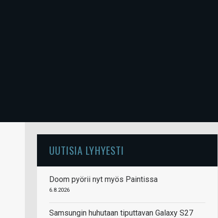
UUTISIA LYHYESTI
Doom pyörii nyt myös Paintissa
6.8.2026
Samsungin huhutaan tiputtavan Galaxy S27