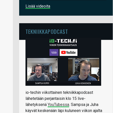
Lisää videoita
TEKNIIKKAPODCAST
io-techin viikottainen tekniikkapodcast
lähetetään perjantaisin klo 15 live-
lähetyksenä
YouTubessa
. Sampsa ja Juha
käyvät keskenään läpi kuluneen viikon ajalta