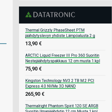
Thermal Grizzly PhaseSheet PTM
jäähdytyslevyn yhdiste Lämpöalusta 2 g
13,90 €
ARCTIC Liquid Freezer III Pro 360 Suoritin
Nestejäähdytyspakkaus 12 cm musta 1 kpl
75,90 €
Kingston Technology NV3 2 TB M.2 PCI
Express 4.0 NVMe 3D NAND
265,90 €
Thermalright Phantom Spirit 120 SE ARGB
Suoritin Ilmanjäähdytin 12 cm Musta 1 kpl