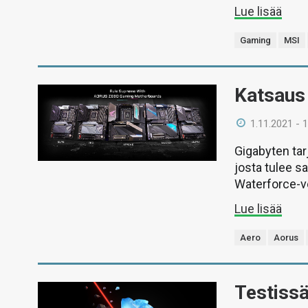
Lue lisää
Gaming
MSI
Katsaus
1.11.2021 - 
Gigabyten tar
josta tulee s
Waterforce-v
Lue lisää
Aero
Aorus
Testiss