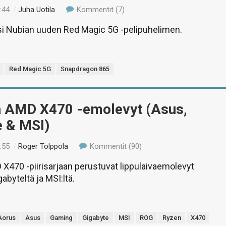
:44
/
Juha Uotila
Kommentit (7)
si Nubian uuden Red Magic 5G -pelipuhelimen.
Red Magic 5G
Snapdragon 865
ä AMD X470 -emolevyt (Asus,
e & MSI)
:55
/
Roger Tolppola
Kommentit (90)
X470 -piirisarjaan perustuvat lippulaivaemolevyt
abyteltä ja MSI:ltä.
Aorus
Asus
Gaming
Gigabyte
MSI
ROG
Ryzen
X470