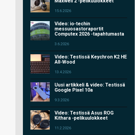
Maxwell 2 -pelikuulokkeet
15.6.2026
Video: io-techin
messuosastoraportit
Computex 2026 -tapahtumasta
3.6.2026
Video: Testissä Keychron K2 HE
All-Wood
13.4.2026
Uusi artikkeli & video: Testissä
Google Pixel 10a
9.3.2026
Video: Testissä Asus ROG
Kithara -pelikuulokkeet
11.2.2026