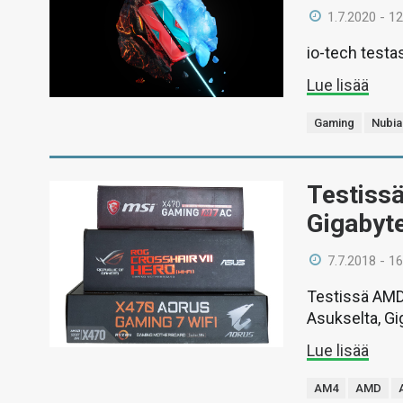
1.7.2020 - 12
io-tech testa
Lue lisää
Gaming
Nubia
Testiss
Gigabyt
7.7.2018 - 16
Testissä AMD 
Asukselta, Gig
Lue lisää
AM4
AMD