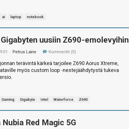
ai
laptop
notebook
 Gigabyten uusiin Z690-emolevyihin
19:01
/
Petrus Laine
Kommentit (0)
jonnan terävintä kärkeä tarjoilee Z690 Aorus Xtreme,
aataville myös custom loop -nestejäähdytystä tukeva
ersio.
Gaming
Gigabyte
Intel
Waterforce
Z690
ä Nubia Red Magic 5G