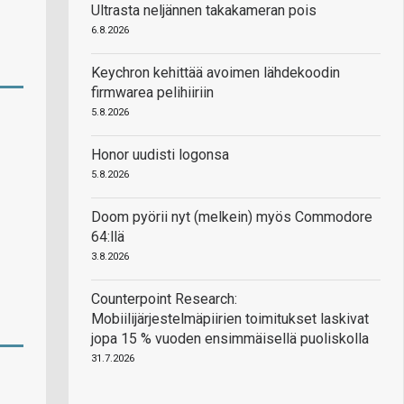
Ultrasta neljännen takakameran pois
6.8.2026
Keychron kehittää avoimen lähdekoodin
firmwarea pelihiiriin
5.8.2026
Honor uudisti logonsa
5.8.2026
Doom pyörii nyt (melkein) myös Commodore
64:llä
3.8.2026
Counterpoint Research:
Mobiilijärjestelmäpiirien toimitukset laskivat
jopa 15 % vuoden ensimmäisellä puoliskolla
31.7.2026