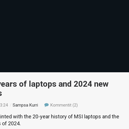
years of laptops and 2024 new
s
13:24
/
Sampsa Kurri
Kommentit (2)
nted with the 20-year history of MSI laptops and the
 of 2024.