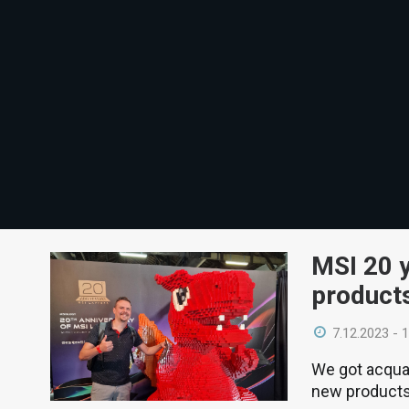
MSI 20 
product
7.12.2023 - 
We got acquai
new products