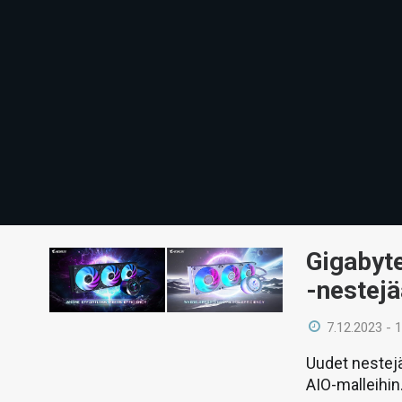
Gigabyte
-nestej
7.12.2023 - 
Uudet nestejä
AIO-malleihin