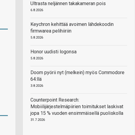
Ultrasta neljännen takakameran pois
6.8.2026
Keychron kehittää avoimen lähdekoodin
firmwarea pelihiiriin
5.8.2026
Honor uudisti logonsa
5.8.2026
Doom pyörii nyt (melkein) myös Commodore
64:llä
3.8.2026
Counterpoint Research:
Mobiilijärjestelmäpiirien toimitukset laskivat
jopa 15 % vuoden ensimmäisellä puoliskolla
31.7.2026