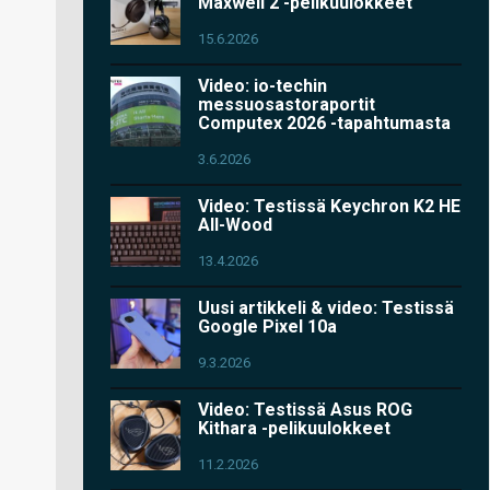
Maxwell 2 -pelikuulokkeet
15.6.2026
Video: io-techin
messuosastoraportit
Computex 2026 -tapahtumasta
3.6.2026
Video: Testissä Keychron K2 HE
All-Wood
13.4.2026
Uusi artikkeli & video: Testissä
Google Pixel 10a
9.3.2026
Video: Testissä Asus ROG
Kithara -pelikuulokkeet
11.2.2026