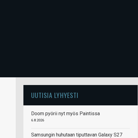
UUTISIA LYHYESTI
Doom pyörii nyt myös Paintissa
6.8.2026
Samsungin huhutaan tiputtavan Galaxy S27