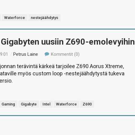
Waterforce
nestejäähdytys
 Gigabyten uusiin Z690-emolevyihin
19:01
/
Petrus Laine
Kommentit (0)
jonnan terävintä kärkeä tarjoilee Z690 Aorus Xtreme,
aataville myös custom loop -nestejäähdytystä tukeva
ersio.
Gaming
Gigabyte
Intel
Waterforce
Z690