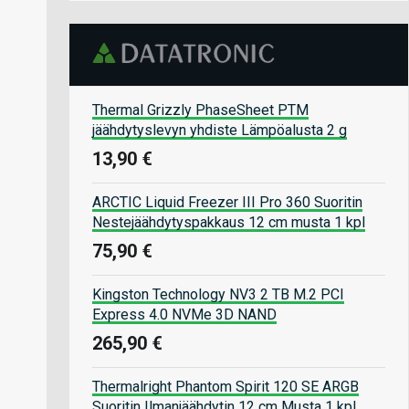
Thermal Grizzly PhaseSheet PTM
jäähdytyslevyn yhdiste Lämpöalusta 2 g
13,90 €
ARCTIC Liquid Freezer III Pro 360 Suoritin
Nestejäähdytyspakkaus 12 cm musta 1 kpl
75,90 €
Kingston Technology NV3 2 TB M.2 PCI
Express 4.0 NVMe 3D NAND
265,90 €
Thermalright Phantom Spirit 120 SE ARGB
Suoritin Ilmanjäähdytin 12 cm Musta 1 kpl