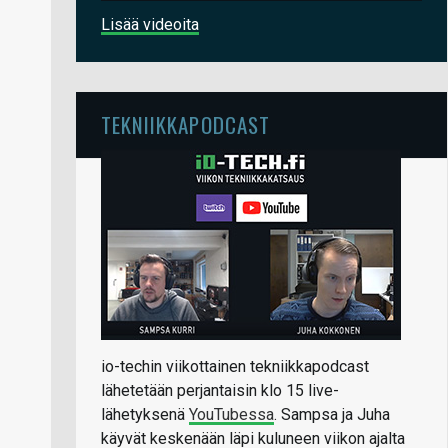
Lisää videoita
TEKNIIKKAPODCAST
io-techin viikottainen tekniikkapodcast
lähetetään perjantaisin klo 15 live-
lähetyksenä
YouTubessa
. Sampsa ja Juha
käyvät keskenään läpi kuluneen viikon ajalta