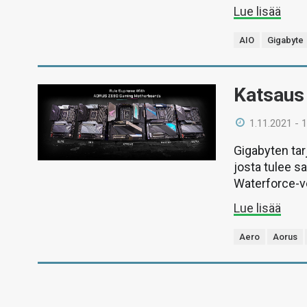
Lue lisää
AIO
Gigabyte
Katsaus
1.11.2021 - 
Gigabyten tar
josta tulee s
Waterforce-v
Lue lisää
Aero
Aorus